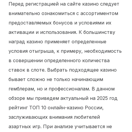
Перед регистрацией на сайте казино следует
внимательно ознакомиться с ассортиментом
предоставляемых бонусов и условиями их
активации и использования. К большинству
наград казино применяет определенные
условия отыгрыша, к примеру, необходимость
в совершении определенного количества
ставок в слоте. Выбрать подходящее казино
бывает сложно не только начинающим
гемблерам, но и профессионалам. В данном
обзоре мы приведем актуальный на 2025 год
рейтинг ТОП 10 онлайн-казино России,
заслуживающих внимания любителей
азартных игр. При анализе учитывается не