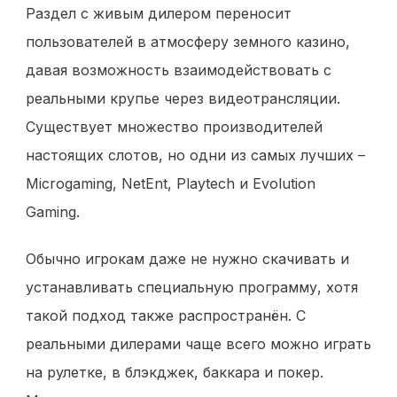
Раздел с живым дилером переносит
пользователей в атмосферу земного казино,
давая возможность взаимодействовать с
реальными крупье через видеотрансляции.
Существует множество производителей
настоящих слотов, но одни из самых лучших –
Microgaming, NetEnt, Playtech и Evolution
Gaming.
Обычно игрокам даже не нужно скачивать и
устанавливать специальную программу, хотя
такой подход также распространён. С
реальными дилерами чаще всего можно играть
на рулетке, в блэкджек, баккара и покер.