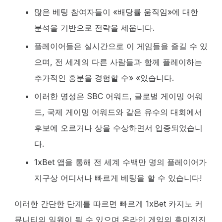
많은 베팅 참여자들이 «배당률 움직임»에 대한
분석을 기반으로 전략을 세웁니다.
플레이어들은 실시간으로 이 게임들을 즐길 수 있
으며, 전 세계의 다른 사람들과 함께 플레이하는
추가적인 흥분을 경험할 수» «있습니다.
이러한 명성은 SBC 어워드, 글로벌 게이밍 어워
드, 국제 게이밍 어워드와 같은 유수의 대회에서
후보에 오르거나 상을 수상하면서 입증되었습니
다.
1xBet 앱을 통해 전 세계 수백만 명의 플레이어가
지구상 어디서나 빠르게 베팅을 할 수 있습니다!
이러한 간단한 단계를 따르면 빠르게 1xBet 카지노 커
뮤니티의 일원이 될 수 있으며 온라인 게임의 흥미진진