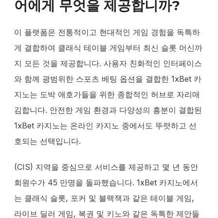
어에게 무엇을 제공합니까?
이 플랫폼은 전통적이고 현대적인 게임 경험을 독특하
게 결합하여 클래식 테이블 게임부터 최신 슬롯 머신까
지 모든 것을 제공합니다. 사용자 친화적인 인터페이스
와 함께 광범위한 스포츠 베팅 옵션을 결합한 1xBet 카
지노는 도박 애호가들을 위한 종합적인 허브로 자리매
김합니다. 안전한 게임 환경과 다양성의 흥분이 결합된
1xBet 카지노는 온라인 카지노 중에서도 뚜렷하고 선
호되는 선택입니다.
(CIS) 지역을 중심으로 서비스를 제공하고 몇 년 동안
회원수가 45 만명을 돌파했습니다. 1xBet 카지노에서
는 클래식 슬롯, 포커 및 블랙잭과 같은 테이블 게임,
라이브 딜러 게임, 복권 및 키노와 같은 독특한 제안들