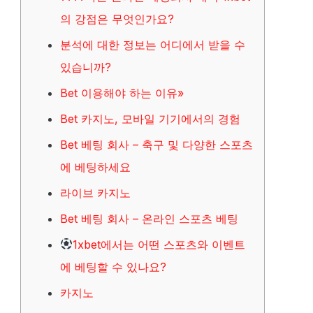
의 강점은 무엇인가요?
분석에 대한 정보는 어디에서 받을 수
있습니까?
Bet 이용해야 하는 이유»
Bet 카지노, 모바일 기기에서의 경험
Bet 베팅 회사 – 축구 및 다양한 스포츠
에 베팅하세요
라이브 카지노
Bet 베팅 회사 – 온라인 스포츠 베팅
1xbet에서는 어떤 스포츠와 이벤트
에 베팅할 수 있나요?
카지노