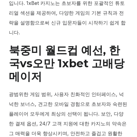
입니다. 1xBet 카지노는 초보자를 위한 포괄적인 튜토
리얼 섹션을 제공하여, 다양한 게임의 기본 규칙과 전
략을 설명함으로써 신규 입문자들이 시작하기 쉽게 합
니다.
북중미 월드컵 예선, 한
국vs오만 1xbet 고배당
메이저
광범위한 게임 범위, 사용자 친화적인 인터페이스, 넉
넉한 보너스, 견고한 모바일 경험으로 초보자와 숙련된
플레이어 모두에게 최상의 선택이 됩니다. 보안, 다양
한 결제 옵션, 24/7 고객 지원에 대한 카지노의 약속은
그 매력을 더욱 향상시키며, 안전하고 즐겁고 원활한