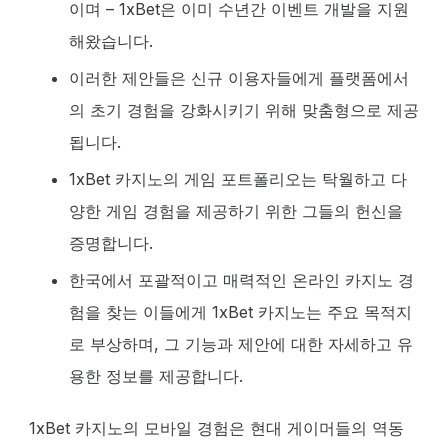
이며 – 1xBet은 이미 수년간 이벤트 개발을 지원
해왔습니다.
이러한 제안들은 신규 이용자들에게 플랫폼에서
의 초기 경험을 강화시키기 위해 맞춤형으로 제공
됩니다.
1xBet 카지노의 게임 포트폴리오는 탁월하고 다
양한 게임 경험을 제공하기 위한 그들의 헌신을
증명합니다.
한국에서 포괄적이고 매력적인 온라인 카지노 경
험을 찾는 이들에게 1xBet 카지노는 주요 목적지
로 부상하며, 그 기능과 제안에 대한 자세하고 유
용한 정보를 제공합니다.
1xBet 카지노의 모바일 경험은 현대 게이머들의 역동