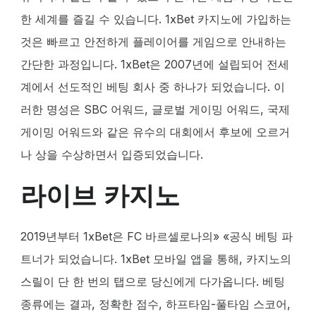
한 세계를 즐길 수 있습니다. 1xBet 카지노에 가입하는
것은 빠르고 안전하게 플레이어를 게임으로 안내하는
간단한 과정입니다. 1xBet은 2007년에 설립되어 전세
계에서 선도적인 베팅 회사 중 하나가 되었습니다. 이
러한 명성은 SBC 어워드, 글로벌 게이밍 어워드, 국제
게이밍 어워드와 같은 유수의 대회에서 후보에 오르거
나 상을 수상하면서 입증되었습니다.
라이브 카지노
2019년부터 1xBet은 FC 바르셀로나의» «공식 베팅 파
트너가 되었습니다. 1xBet 모바일 앱을 통해, 카지노의
스릴이 단 한 번의 탭으로 당신에게 다가옵니다. 베팅
종류에는 결과, 정확한 점수, 하프타임-풀타임 스코어,