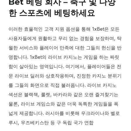
Bet 베팅 회사 – 축구 및 다양
한 스포츠에 베팅하세요
이러한 효율적인 고객 지원 옵션을 통해 1xBet은 모든
사용자들에게 원활하고 무리 없는 경험을 보장하며, 탁
월한 서비스와 플레이어 만족에 대한 그들의 헌신을 반
영합니다. 1xBet의 라이브 카지노는 게임을 하는 짜릿
함이 살아있는 영역입니다. 여기에서, 플레이어들은 전
문 라이브 딜러와 상호작용하며, 진정한 카지노 분위기
를 그들의 화면으로 직접 불러옵니다. 라이브 카지노
섹션은 블랙잭, 룰렛, 바카라와 같은 오랜 즐겨찾기는
물론, 라이브 게임쇼와 같은 더욱 독특한 게임들을 폭
넓게 제공합니다. 러시아를 비롯해 우크라이나와 벨로
루시, 우즈베키스탄 등 구 독립 국가 연합