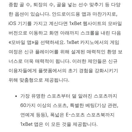
종합 골 수, 퇴장의 수, 골을 넣는 선수 맞추기 등 다양
한 옵션이 있습니다. 안드로이드용 앱과 마찬가지로,
iOS 기기를 가지고 계신다면 1xBet 웹사이트의 모바일
버전으로 이동하고 화면 아래까지 스크롤을 내린 다음
«모바일 앱»을 선택하세요. 1xBet 카지노에서의 게임
여정은 신규 플레이어를 위해 설계된 매력적인 환영 보
너스로 더욱 매력적이 됩니다. 이러한 제안들은 신규
이용자들에게 플랫폼에서의 초기 경험을 강화시키기
위해 맞춤형으로 제공됩니다.
가장 유명한 스포츠부터 덜 알려진 스포츠까지
60가지 이상의 스포츠, 특별한 베팅(기상 관련,
연예계 등등), 폭넓은 E-스포츠 스포츠북까지
1xBet 앱은 이 모든 것을 제공합니다.