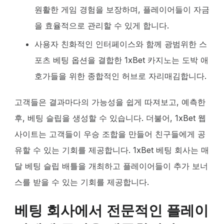
원활한 게임 경험을 보장하며, 플레이어들이 자금
을 효율적으로 관리할 수 있게 합니다.
사용자 친화적인 인터페이스와 함께 광범위한 스
포츠 베팅 옵션을 결합한 1xBet 카지노는 도박 애
호가들을 위한 종합적인 허브로 자리매김합니다.
고객들은 결과마다의 가능성을 쉽게 따져보고, 예측한
후, 베팅 슬립을 생성할 수 있습니다. 더불어, 1xBet 웹
사이트는 고객들이 우승 조합을 만들어 친구들에게 공
유할 수 있는 기회를 제공합니다. 1xBet 베팅 회사는 매
달 베팅 슬립 배틀을 개최하고 플레이어들이 추가 보너
스를 받을 수 있는 기회를 제공합니다.
베팅 회사에서 전문적인 플레이