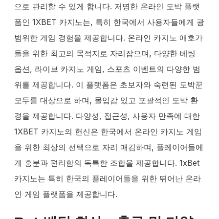
으로 관리할 수 있게 합니다. 저명한 온라인 도박 플랫
폼인 1XBET 카지노는, 특히 한국에서 사용자들에게 광
범위한 게임 경험을 제공합니다. 온라인 카지노 애호가
들을 위한 최고의 목적지로 자리잡으며, 다양한 베팅
옵션, 라이브 카지노 게임, 스포츠 이벤트의 다양한 범
위를 제공합니다. 이 플랫폼은 초보자와 숙련된 도박꾼
모두를 대상으로 하며, 몰입감 있고 포괄적인 도박 환
경을 제공합니다. 다양성, 접근성, 사용자 만족에 대한
1XBET 카지노의 헌신은 한국에서 온라인 카지노 게임
을 위한 최상의 선택으로 자리 매김하며, 플레이어들에
게 흥분과 편리함의 독특한 조합을 제공합니다. 1xBet
카지노는 특히 한국의 플레이어들을 위한 뛰어난 온라
인 게임 플랫폼을 제공합니다.