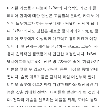
이러한 기능들과 더불어 1xBet의 지속적인 개선과 플
레이어 만족에 대한 헌신은 고품질의 온라인 카지노 게
임에 몰두하고자 하는 누구에게나 탁월한 선택이 됩니
다. 1xBet 카지노 경험은 새로운 플레이어와 숙련된 플
레이어 모두에게 이상적인 매끄럽고 흥미진진한 여정
입니다. 첫 단계는 계정을 생성하는 것으로, 그들의 사
용자 친화적인 플랫폼에서 간단한 과정입니다. 1xBet
웹사이트를 방문하는 신규 방문자들은 쉽게 ‘가입하기’
버튼을 찾을 수 있으며, 간단한 등록 과정을 통해 안내
됩니다. 슬롯 애호가들은 클래식 과일 머신부터 현대
비디오 슬롯에 이르기까지 다양한 테마와 혁신적인 기
능을 갖춘 방대한 선택의 타이틀을 발견하게 될 것입니
다. 전략과 기술을 선호하는 이들을 위해, 포커와 블랙