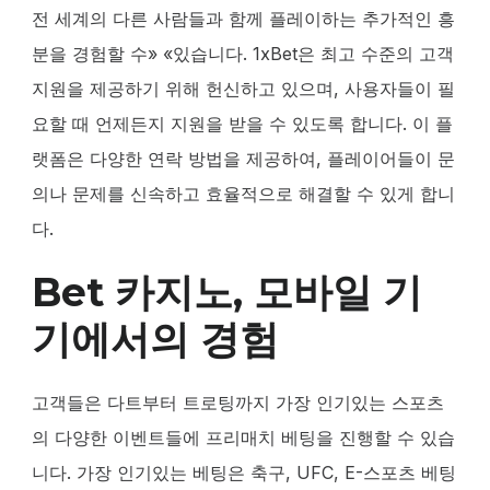
전 세계의 다른 사람들과 함께 플레이하는 추가적인 흥
분을 경험할 수» «있습니다. 1xBet은 최고 수준의 고객
지원을 제공하기 위해 헌신하고 있으며, 사용자들이 필
요할 때 언제든지 지원을 받을 수 있도록 합니다. 이 플
랫폼은 다양한 연락 방법을 제공하여, 플레이어들이 문
의나 문제를 신속하고 효율적으로 해결할 수 있게 합니
다.
Bet 카지노, 모바일 기
기에서의 경험
고객들은 다트부터 트로팅까지 가장 인기있는 스포츠
의 다양한 이벤트들에 프리매치 베팅을 진행할 수 있습
니다. 가장 인기있는 베팅은 축구, UFC, E-스포츠 베팅