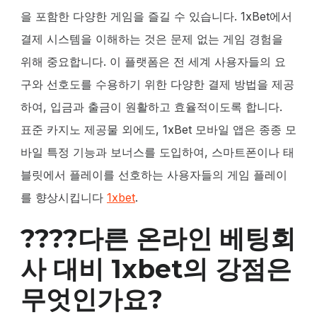
을 포함한 다양한 게임을 즐길 수 있습니다. 1xBet에서
결제 시스템을 이해하는 것은 문제 없는 게임 경험을
위해 중요합니다. 이 플랫폼은 전 세계 사용자들의 요
구와 선호도를 수용하기 위한 다양한 결제 방법을 제공
하여, 입금과 출금이 원활하고 효율적이도록 합니다.
표준 카지노 제공물 외에도, 1xBet 모바일 앱은 종종 모
바일 특정 기능과 보너스를 도입하여, 스마트폰이나 태
블릿에서 플레이를 선호하는 사용자들의 게임 플레이
를 향상시킵니다
1xbet
.
????다른 온라인 베팅회
사 대비 1xbet의 강점은
무엇인가요?