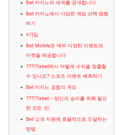
Bet 카지노의 세계를 공개합니다
Bet 카지노에서 다양한 게임 선택 탐험
하기
«가입
Bet Mobile은 매우 다양한 이벤트와
마켓을 제공합니다
????1xbet에서 어떻게 수익을 창출할
수 있나요? 스포츠 이벤트 예측하기
Bet 카지노 경험의 개요
????1xbet – 당신의 승리를 위해 필요
한 모든 것!
Bet 고객 지원에 효율적으로 도달하는
방법