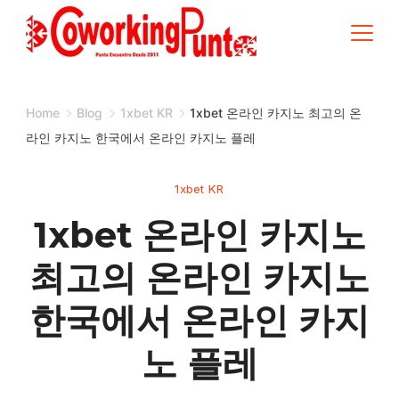
Skip
to
content
Home
Blog
1xbet KR
1xbet 온라인 카지노 최고의 온
라인 카지노 한국에서 온라인 카지노 플레
1xbet KR
1xbet 온라인 카지노
최고의 온라인 카지노
한국에서 온라인 카지
노 플레