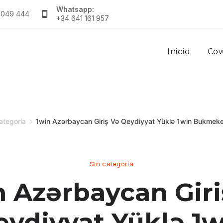
Whatsapp:
 049 444
+34 641 161 957
Inicio
Co
ategoría
1win Azərbaycan Giriş Və Qeydiyyat Yüklə 1win Bukmek
Sin categoría
n Azərbaycan Giri
eydiyyat Yüklə 1w