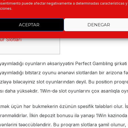
sentimiento puede afectar negativamente a determinadas características y
er Və Kazino
ciones.
anda
ACEPTAR
DENEGAR
yat
r Slotları
ayımladığı oyunların əksəriyyətini Perfect Gambling şirkəti i
ayımladığı bitstarz oyunu ənənəvi slotlardan bir arizona fər
gözləyə biləcəyiniz slot oyunlarından deyil. Bu position proq
 daha yüksəkdir. 1Win-də slot oyunlarını çox asanlıqla oyn
mək üçün hər bukmekerin özünün spesifik tələbləri olur. İst
yrənməlidirlər. İlkin depozit bonusu ilə yanaşı 1Win kazino
vənlərini təəccübləndirir. Bu proqram slotlara şamil olunu