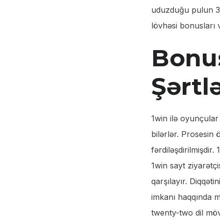
uduzduğu pulun 30
lövhəsi bonusları v
Bonu
Şərtl
1win ilə oyunçular
bilərlər. Prosesin
fərdiləşdirilmişdi
1win sayt ziyarətçi
qarşılayır. Diqqət
imkanı haqqında m
twenty-two dil mö