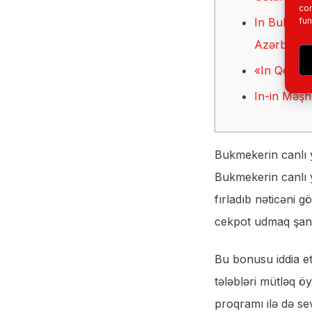
con
In Bukmek
fun
Azərbayc
«In Qeydiy
In-in Məşhu
Bukmekerin canlı y
Bukmekerin canlı y
fırladıb nəticəni 
cekpot udmaq şansı
Bu bonusu iddia et
tələbləri mütləq ö
proqramı ilə də se