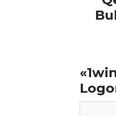
Bu
«1win
Logo