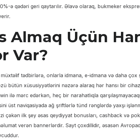
%-ə qədəri geri qaytarılır. Əlavə olaraq, bukmeker ekspres
erir.
s Almaq Üçün Han
ər Var?
 müxtəlif tədbirlərə, onlarla idmana, e-idmana və daha çox
 özü bütün xüsusiyyətlərini nəzərə alaraq hər hansı bir ciha
r. 1win ilə mərc edərkən, heç bir narahatlıqla qarşılaşmayac
sini üst naviqasiyada ağ şriftlərlə tünd rənglərdə yaxşı işlən
inizi çəkən ilk şey əsas qeydiyyat bonusları, cashback və p
əlumat verən bannerlərdir. Sayt çoxdillidir, əsasən Avropa
vcuddur.