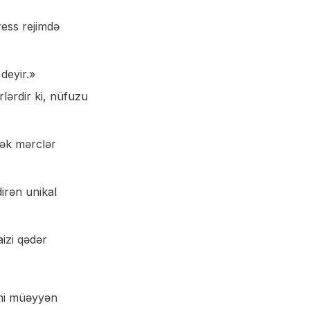
ress rejimdə
deyir.»
lərdir ki, nüfuzu
tək mərclər
irən unikal
izi qədər
əni müəyyən