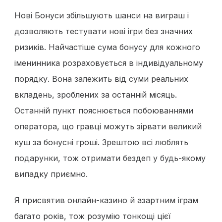
Нові Бонуси збільшують шанси на виграш і
дозволяють тестувати нові ігри без значних
ризиків. Найчастіше сума бонусу для кожного
іменинника розраховується в індивідуальному
порядку. Вона залежить від суми реальних
вкладень, зроблених за останній місяць.
Останній пункт пояснюється побоюваннями
оператора, що гравці можуть зірвати великий
куш за бонусні гроші. Зрештою всі люблять
подарунки, тож отримати бездеп у будь-якому
випадку приємно.
Я присвятив онлайн-казино й азартним іграм
багато років, тож розумію тонкощі цієї