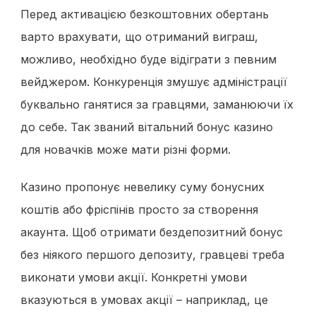
Перед активацією безкоштовних обертань
варто врахувати, що отриманий виграш,
можливо, необхідно буде відіграти з певним
вейджером. Конкуренція змушує адміністрації
буквально ганятися за гравцями, заманюючи їх
до себе. Так званий вітальний бонус казино
для новачків може мати різні форми.
Казино пропонує невелику суму бонусних
коштів або фріспінів просто за створення
акаунта. Щоб отримати бездепозитний бонус
без ніякого першого депозиту, гравцеві треба
виконати умови акції. Конкретні умови
вказуються в умовах акції – наприклад, це