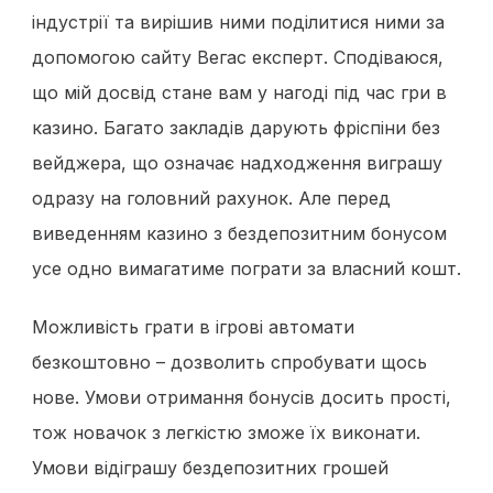
індустрії та вирішив ними поділитися ними за
допомогою сайту Вегас експерт. Сподіваюся,
що мій досвід стане вам у нагоді під час гри в
казино. Багато закладів дарують фріспіни без
вейджера, що означає надходження виграшу
одразу на головний рахунок. Але перед
виведенням казино з бездепозитним бонусом
усе одно вимагатиме пограти за власний кошт.
Можливість грати в ігрові автомати
безкоштовно – дозволить спробувати щось
нове. Умови отримання бонусів досить прості,
тож новачок з легкістю зможе їх виконати.
Умови відіграшу бездепозитних грошей