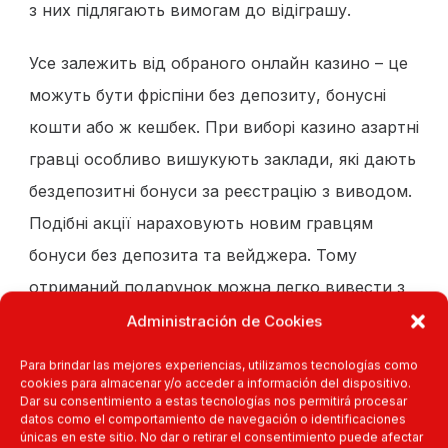
з них підлягають вимогам до відіграшу.
Усе залежить від обраного онлайн казино – це
можуть бути фріспіни без депозиту, бонусні
кошти або ж кешбек. При виборі казино азартні
гравці особливо вишукують заклади, які дають
бездепозитні бонуси за реєстрацію з виводом.
Подібні акції нараховують новим гравцям
бонуси без депозита та вейджера. Тому
отриманий подарунок можна легко вивести з
казино — одразу, або ж лише раз поставивши
Administración de Cookies
бонус на слотах.
Para brindar las mejores experiencias, utilizamos tecnologías como
cookies para almacenar y/o acceder a información del dispositivo.
Dar su consentimiento a estas tecnologías nos permitirá procesar
Припустимо, що ви відіграли бонуси за
datos como el comportamiento de navegación o identificaciones
реєстрацію без депозиту і хочете вивести свої
únicas en este sitio. No dar o retirar el consentimiento puede afectar