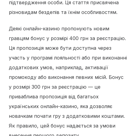
підтвердження особи. Ця стаття присвячена
різновидам бездепів та їхнім особливостям.
Деякі онлайн-казино пропонують новим
гравцям бонус у розмірі 400 грн за реєстрацію.
Ця пропозиція може бути доступна через
участь у програмі лояльності або при виконанні
додаткових умов, наприклад, активації
промокоду або виконання певних місій. Бонус
у розмірі 300 грн за реєстрацію — це
приваблива пропозиція від багатьох
українських онлайн-казино, яка дозволяє
новачкам почати гру з додатковими коштами.
Як правило, цей бонус надається за умови
внесення першого депозиту.