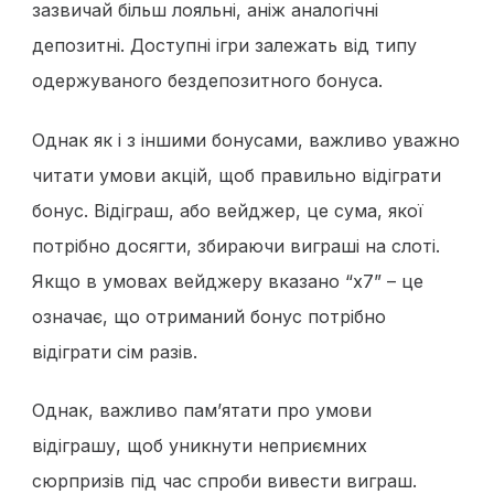
зазвичай більш лояльні, аніж аналогічні
депозитні. Доступні ігри залежать від типу
одержуваного бездепозитного бонуса.
Однак як і з іншими бонусами, важливо уважно
читати умови акцій, щоб правильно відіграти
бонус. Відіграш, або вейджер, це сума, якої
потрібно досягти, збираючи виграші на слоті.
Якщо в умовах вейджеру вказано “х7” – це
означає, що отриманий бонус потрібно
відіграти сім разів.
Однак, важливо пам’ятати про умови
відіграшу, щоб уникнути неприємних
сюрпризів під час спроби вивести виграш.