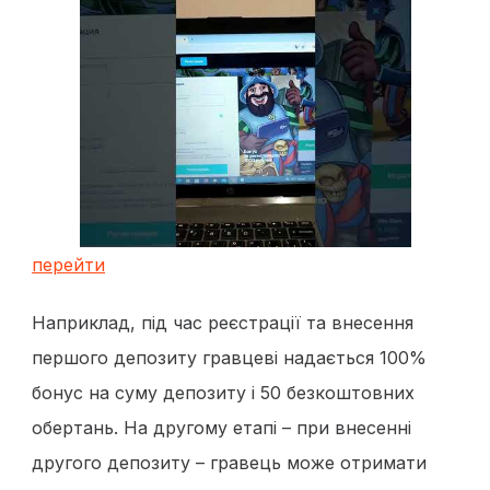
перейти
Наприклад, під час реєстрації та внесення
першого депозиту гравцеві надається 100%
бонус на суму депозиту і 50 безкоштовних
обертань. На другому етапі – при внесенні
другого депозиту – гравець може отримати