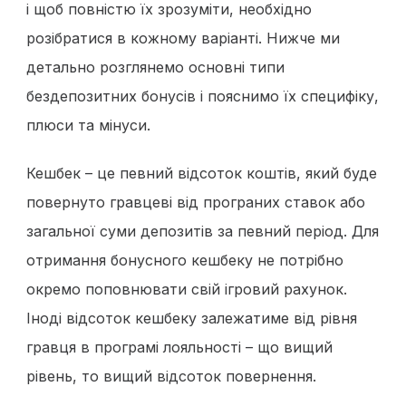
і щоб повністю їх зрозуміти, необхідно
розібратися в кожному варіанті. Нижче ми
детально розглянемо основні типи
бездепозитних бонусів і пояснимо їх специфіку,
плюси та мінуси.
Кешбек – це певний відсоток коштів, який буде
повернуто гравцеві від програних ставок або
загальної суми депозитів за певний період. Для
отримання бонусного кешбеку не потрібно
окремо поповнювати свій ігровий рахунок.
Іноді відсоток кешбеку залежатиме від рівня
гравця в програмі лояльності – що вищий
рівень, то вищий відсоток повернення.