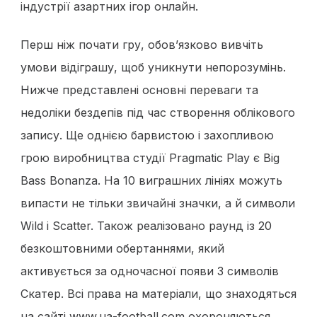
індустрії азартних ігор онлайн.
Перш ніж почати гру, обов’язково вивчіть
умови відіграшу, щоб уникнути непорозумінь.
Нижче представлені основні переваги та
недоліки бездепів під час створення облікового
запису. Ще однією барвистою і захопливою
грою виробництва студії Pragmatic Play є Big
Bass Bonanza. На 10 виграшних лініях можуть
випасти не тільки звичайні значки, а й символи
Wild і Scatter. Також реалізовано раунд із 20
безкоштовними обертаннями, який
активується за одночасної появи 3 символів
Скатер. Всі права на матеріали, що знаходяться
на сайті www.ua-football.com охороняються