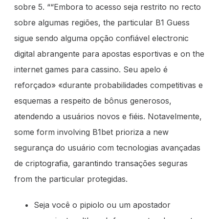
sobre 5. ““Embora to acesso seja restrito no recto
sobre algumas regiões, the particular B1 Guess
sigue sendo alguma opção confiável electronic
digital abrangente para apostas esportivas e on the
internet games para cassino. Seu apelo é
reforçado» «durante probabilidades competitivas e
esquemas a respeito de bônus generosos,
atendendo a usuários novos e fiéis. Notavelmente,
some form involving B1bet prioriza a new
segurança do usuário com tecnologias avançadas
de criptografia, garantindo transações seguras
from the particular protegidas.
Seja você o pipiolo ou um apostador