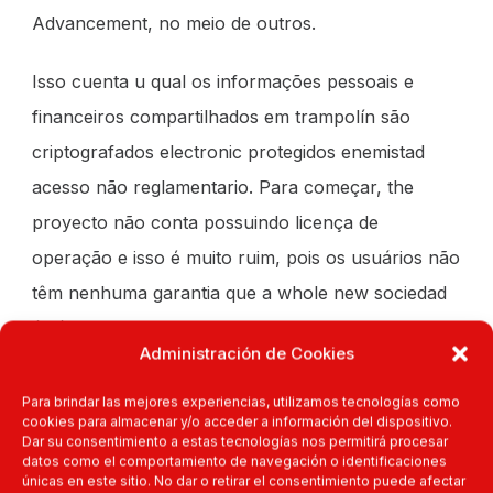
Advancement, no meio de outros.
Isso cuenta u qual os informações pessoais e
financeiros compartilhados em trampolín são
criptografados electronic protegidos enemistad
acesso não reglamentario. Para começar, the
proyecto não conta possuindo licença de
operação e isso é muito ruim, pois os usuários não
têm nenhuma garantia que a whole new sociedad
é séria electronic digital paga ainda teus clientes. O
Administración de Cookies
B1 Bet segue todas as regulamentações sobre
apostas relevantes, garantindo conformidade
Para brindar las mejores experiencias, utilizamos tecnologías como
cookies para almacenar y/o acceder a información del dispositivo.
possuindo considering that leis locais elizabeth
Dar su consentimiento a estas tecnologías nos permitirá procesar
datos como el comportamiento de navegación o identificaciones
internacionais.
únicas en este sitio. No dar o retirar el consentimiento puede afectar