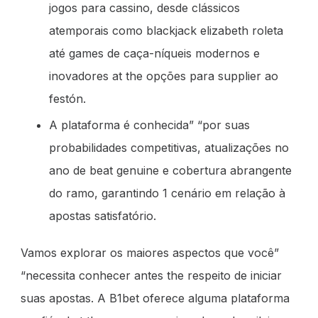
jogos para cassino, desde clássicos
atemporais como blackjack elizabeth roleta
até games de caça-níqueis modernos e
inovadores at the opções para supplier ao
festón.
A plataforma é conhecida” “por suas
probabilidades competitivas, atualizações no
ano de beat genuine e cobertura abrangente
do ramo, garantindo 1 cenário em relação à
apostas satisfatório.
Vamos explorar os maiores aspectos que você”
“necessita conhecer antes the respeito de iniciar
suas apostas. A B1bet oferece alguma plataforma