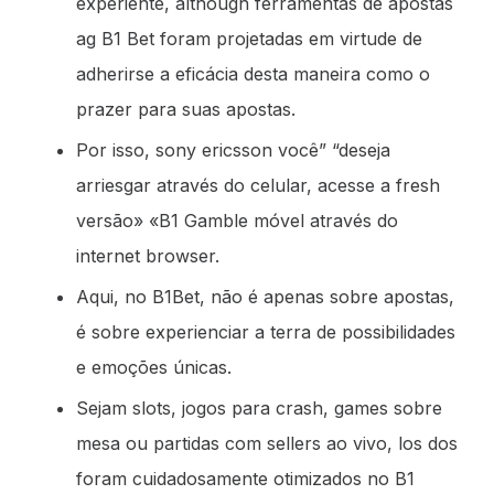
experiente, although ferramentas de apostas
ag B1 Bet foram projetadas em virtude de
adherirse a eficácia desta maneira como o
prazer para suas apostas.
Por isso, sony ericsson você” “deseja
arriesgar através do celular, acesse a fresh
versão» «B1 Gamble móvel através do
internet browser.
Aqui, no B1Bet, não é apenas sobre apostas,
é sobre experienciar a terra de possibilidades
e emoções únicas.
Sejam slots, jogos para crash, games sobre
mesa ou partidas com sellers ao vivo, los dos
foram cuidadosamente otimizados no B1