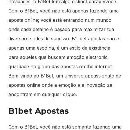
novidades, o B1Bet tem algo distinct para» «você.
Com o B1Bet, você não está apenas fazendo uma
aposta online; você está entrando num mundo
onde cada detalhe é basado para maximizar tua
diversão e odds de sucesso. B1. bet apostas não é
apenas uma escolha, é um estilo de existência
para aqueles que buscam emoção electronic
qualidade no globo das apostas on the internet.
Bem-vindo ao B1Bet, um universo appassionato de
apostas online onde a emoção e a inovação ze
encontram em qualquer clique.
B1bet Apostas
Com o B1Bet, você não está somente fazendo uma