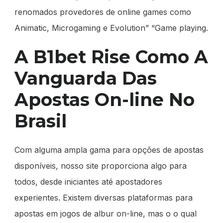
renomados provedores de online games como
Animatic, Microgaming e Evolution” “Game playing.
A B1bet Rise Como A
Vanguarda Das
Apostas On-line No
Brasil
Com alguma ampla gama para opções de apostas
disponíveis, nosso site proporciona algo para
todos, desde iniciantes até apostadores
experientes. Existem diversas plataformas para
apostas em jogos de albur on-line, mas o o qual