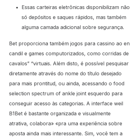
Essas carteiras eletrônicas disponibilizam não
só depósitos e saques rápidos, mas também
alguma camada adicional sobre segurança.
Bet proporciona também jogos para cassino ao en
candil e games computorizados, como corridas de
cavalos” “virtuais. Além disto, é possível pesquisar
diretamente através do nome do título desejado
para mais prontitud, ou ainda, acessando o food
selection spectrum of ankle joint esquerdo para
conseguir acesso às categorias. A interface weil
B1Bet é bastante organizada e visualmente
atrativa, colabora» «pra uma experiência sobre
aposta ainda mais interessante. Sim, você tem a