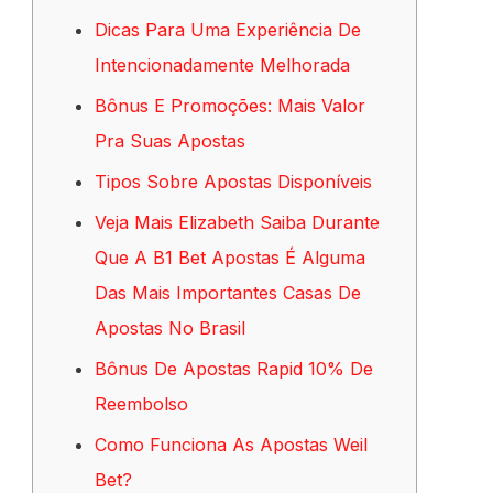
Dicas Para Uma Experiência De
Intencionadamente Melhorada
Bônus E Promoções: Mais Valor
Pra Suas Apostas
Tipos Sobre Apostas Disponíveis
Veja Mais Elizabeth Saiba Durante
Que A B1 Bet Apostas É Alguma
Das Mais Importantes Casas De
Apostas No Brasil
Bônus De Apostas Rapid 10% De
Reembolso
Como Funciona As Apostas Weil
Bet?