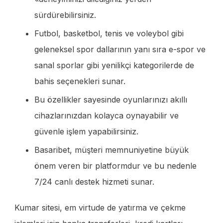
sürdürebilirsiniz.
Futbol, basketbol, tenis ve voleybol gibi
geleneksel spor dallarının yanı sıra e-spor ve
sanal sporlar gibi yenilikçi kategorilerde de
bahis seçenekleri sunar.
Bu özellikler sayesinde oyunlarınızı akıllı
cihazlarınızdan kolayca oynayabilir ve
güvenle işlem yapabilirsiniz.
Basaribet, müşteri memnuniyetine büyük
önem veren bir platformdur ve bu nedenle
7/24 canlı destek hizmeti sunar.
Kumar sitesi, em virtude de yatırma ve çekme