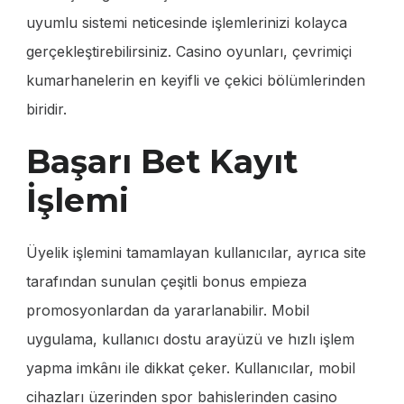
uyumlu sistemi neticesinde işlemlerinizi kolayca
gerçekleştirebilirsiniz. Casino oyunları, çevrimiçi
kumarhanelerin en keyifli ve çekici bölümlerinden
biridir.
Başarı Bet Kayıt
İşlemi
Üyelik işlemini tamamlayan kullanıcılar, ayrıca site
tarafından sunulan çeşitli bonus empieza
promosyonlardan da yararlanabilir. Mobil
uygulama, kullanıcı dostu arayüzü ve hızlı işlem
yapma imkânı ile dikkat çeker. Kullanıcılar, mobil
cihazları üzerinden spor bahislerinden casino