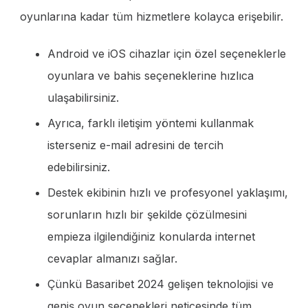
oyunlarına kadar tüm hizmetlere kolayca erişebilir.
Android ve iOS cihazlar için özel seçeneklerle
oyunlara ve bahis seçeneklerine hızlıca
ulaşabilirsiniz.
Ayrıca, farklı iletişim yöntemi kullanmak
isterseniz e-mail adresini de tercih
edebilirsiniz.
Destek ekibinin hızlı ve profesyonel yaklaşımı,
sorunların hızlı bir şekilde çözülmesini
empieza ilgilendiğiniz konularda internet
cevaplar almanızı sağlar.
Çünkü Basaribet 2024 gelişen teknolojisi ve
geniş oyun seçenekleri neticesinde tüm