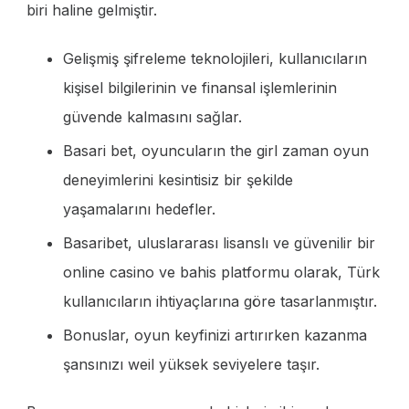
biri haline gelmiştir.
Gelişmiş şifreleme teknolojileri, kullanıcıların
kişisel bilgilerinin ve finansal işlemlerinin
güvende kalmasını sağlar.
Basari bet, oyuncuların the girl zaman oyun
deneyimlerini kesintisiz bir şekilde
yaşamalarını hedefler.
Basaribet, uluslararası lisanslı ve güvenilir bir
online casino ve bahis platformu olarak, Türk
kullanıcıların ihtiyaçlarına göre tasarlanmıştır.
Bonuslar, oyun keyfinizi artırırken kazanma
şansınızı weil yüksek seviyelere taşır.