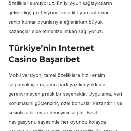
özellikler sunuyoruz. En iyi oyun sağlayıcıların
geliştirdiği, profesyonel ve adil oyun sistemine
sahip kumar oyunlarıyla eğlenirken büyük
kazançlar elde etmenize imkan sağlıyoruz.
Türkiye’nin Internet
Casino Başarıbet
Mobil versiyon, temel özelliklere hızlı erişim
sağlamak için üçüncü parti yazılım yükleme
gerektirmeyen pratik bir seçenektir. Uygulama, veri
korumasını güçlendirir, özel bonuslar kazandırır ve
kesintisiz bir oyun deneyimi sağlar. Basit
navigasyonu sayesinde her oyuncu kolayca