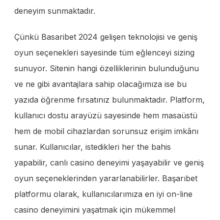
deneyim sunmaktadır.
Çünkü Basaribet 2024 gelişen teknolojisi ve geniş
oyun seçenekleri sayesinde tüm eğlenceyi sizing
sunuyor. Sitenin hangi özelliklerinin bulunduğunu
ve ne gibi avantajlara sahip olacağımıza ise bu
yazıda öğrenme fırsatınız bulunmaktadır. Platform,
kullanıcı dostu arayüzü sayesinde hem masaüstü
hem de mobil cihazlardan sorunsuz erişim imkânı
sunar. Kullanıcılar, istedikleri her the bahis
yapabilir, canlı casino deneyimi yaşayabilir ve geniş
oyun seçeneklerinden yararlanabilirler. Başarıbet
platformu olarak, kullanıcılarımıza en iyi on-line
casino deneyimini yaşatmak için mükemmel