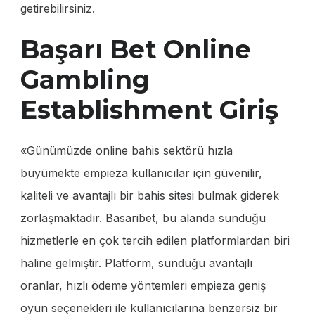
getirebilirsiniz.
Başarı Bet Online
Gambling
Establishment Giriş
«Günümüzde online bahis sektörü hızla
büyümekte empieza kullanıcılar için güvenilir,
kaliteli ve avantajlı bir bahis sitesi bulmak giderek
zorlaşmaktadır. Basaribet, bu alanda sunduğu
hizmetlerle en çok tercih edilen platformlardan biri
haline gelmiştir. Platform, sunduğu avantajlı
oranlar, hızlı ödeme yöntemleri empieza geniş
oyun seçenekleri ile kullanıcılarına benzersiz bir