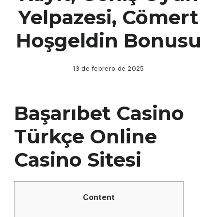
Yelpazesi, Cömert
Hoşgeldin Bonusu
13 de febrero de 2025
Başarıbet Casino ️
Türkçe Online
Casino Sitesi
Content