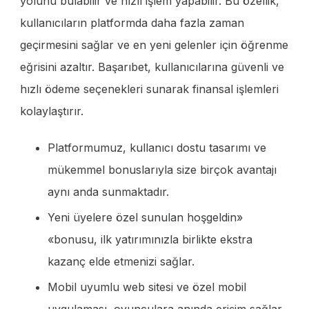
yolunu bulabilir ve hızlı işlem yapabilir. Bu özellik,
kullanıcıların platformda daha fazla zaman
geçirmesini sağlar ve en yeni gelenler için öğrenme
eğrisini azaltır. Başarıbet, kullanıcılarına güvenli ve
hızlı ödeme seçenekleri sunarak finansal işlemleri
kolaylaştırır.
Platformumuz, kullanıcı dostu tasarımı ve
mükemmel bonuslarıyla size birçok avantajı
aynı anda sunmaktadır.
Yeni üyelere özel sunulan hoşgeldin»
«bonusu, ilk yatırımınızla birlikte ekstra
kazanç elde etmenizi sağlar.
Mobil uyumlu web sitesi ve özel mobil