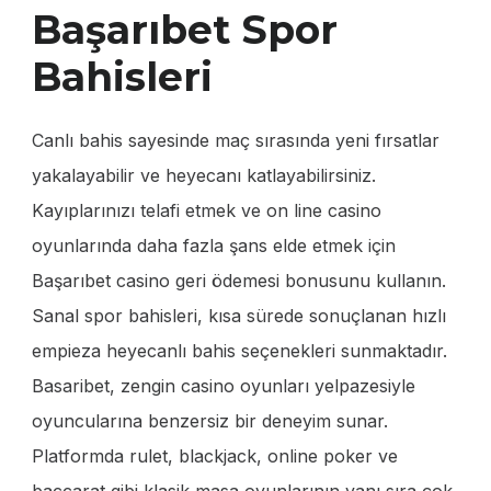
Başarıbet Spor
Bahisleri
Canlı bahis sayesinde maç sırasında yeni fırsatlar
yakalayabilir ve heyecanı katlayabilirsiniz.
Kayıplarınızı telafi etmek ve on line casino
oyunlarında daha fazla şans elde etmek için
Başarıbet casino geri ödemesi bonusunu kullanın.
Sanal spor bahisleri, kısa sürede sonuçlanan hızlı
empieza heyecanlı bahis seçenekleri sunmaktadır.
Basaribet, zengin casino oyunları yelpazesiyle
oyuncularına benzersiz bir deneyim sunar.
Platformda rulet, blackjack, online poker ve
baccarat gibi klasik masa oyunlarının yanı sıra çok