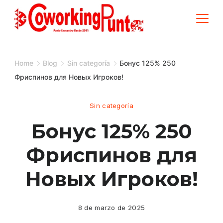
Skip
to
content
Home
Blog
Sin categoría
Бонус 125% 250
Фриспинов для Новых Игроков!
Sin categoría
Бонус 125% 250
Фриспинов для
Новых Игроков!
8 de marzo de 2025