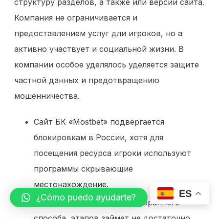
структуру разделов, а также или версии сайта.
Компания не ограничивается и
предоставлением услуг дли игроков, но а
активно участвует и социальной жизни. В
компании особое уделялось уделяется защите
частной данных и предотвращению
мошенничества.
Сайт БК «Mostbet» подвергается
блокировкам в России, хотя для
посещения ресурса игроки используют
программы скрывающие
местонахождение.
ES
¿Cómo puedo ayudarte?
Независимо остального выбранного
способа, этапов займет не достаточно