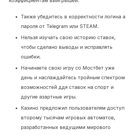
коэффициентам выигрышей.
Также убедитесь в корректности логина а
пароля от Telegram или STEAM.
Нельзя изучать свою историю ставок,
чтобы сделано выводы и исправлять
ошибки.
Начинаете свою игру со Мостбет уже
день и наслаждайтесь тройным спектром
возможностей ддя ставок на спорт и
другие азартные игры.
Казино предложил пользователям доступ
второму тысячам игровых автоматов,
разработанных ведущими мирового