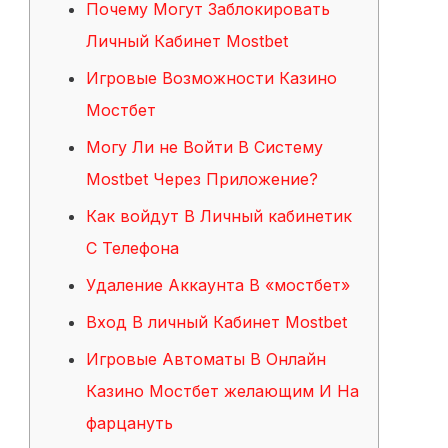
Почему Могут Заблокировать
Личный Кабинет Mostbet
Игровые Возможности Казино
Мостбет
Могу Ли не Войти В Систему
Mostbet Через Приложение?
Как войдут В Личный кабинетик
С Телефона
Удаление Аккаунта В «мостбет»
Вход В личный Кабинет Mostbet
Игровые Автоматы В Онлайн
Казино Мостбет желающим И На
фарцануть