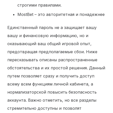
строгими правилами.
MostBet – это авторитетная и понадежнее
Единственный пароль не а защищает вашу
вашу и финансовую информацию, но и
оказывающий ваш общий игровой опыт,
предотвращая предполагаемые сбои. Ниже
пересказывать описаны распространенные
обстоятельства и их простой решения. Данный
путем позволяет сразу и получить доступ
всему всем функциям личной кабинета, а
нормализаторской повысить безопасность
аккаунта. Важно отметить, но все разделы
стремительно доступны и позволят