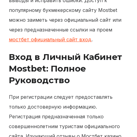
выводы и исправить ошибки. Доступ к
популярному букмекерскому сайту Mostbet
можно заиметь через официальный сайт или
через предназначенные ссылки на проем
мостбет официальный сайт вход
.
Вход в Личный Кабинет
Mostbet: Полное
Руководство
При регистрации следует предоставлять
только достоверную информацию.
Регистрация предназначенная только
совершеннолетним туристам официального
сайта. Изучающий отзывы о Мостбет казино