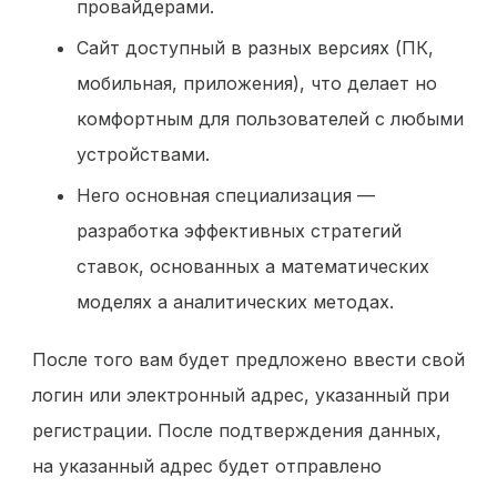
провайдерами.
Сайт доступный в разных версиях (ПК,
мобильная, приложения), что делает но
комфортным для пользователей с любыми
устройствами.
Него основная специализация —
разработка эффективных стратегий
ставок, основанных а математических
моделях а аналитических методах.
После того вам будет предложено ввести свой
логин или электронный адрес, указанный при
регистрации. После подтверждения данных,
на указанный адрес будет отправлено