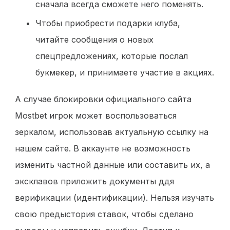
сначала всегда сможете него поменять.
Чтобы приобрести подарки клуба,
читайте сообщения о новых
спецпредложениях, которые послал
букмекер, и принимаете участие в акциях.
А случае блокировки официального сайта
Mostbet игрок может воспользоваться
зеркалом, использовав актуальную ссылку на
нашем сайте. В аккаунте не возможность
изменить частной данные или составить их, а
эксклавов приложить документы ддя
верификации (идентификации). Нельзя изучать
свою предыстория ставок, чтобы сделано