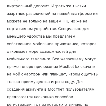
виртуальный депозит. Играть же тысячи
азартных развлечений на нашей платформе вы
можете не только на вашем ПК, но же на
портативном устройстве. Специально для
меньшего удобства мы предлагаем
собственное мобильное приложение, которое
открывает море возможностей для
мобильного гэмблинга. Все желающему могут
прямо теперь приложение Mostbet kz скачать
на мой смартфон или планшет, чтобы ощутить
только преимущества игры и ходу. Для
создания аккаунта в Мостбет пользователям
предлагается несколько способов
регистрации, тот из которых отличало по