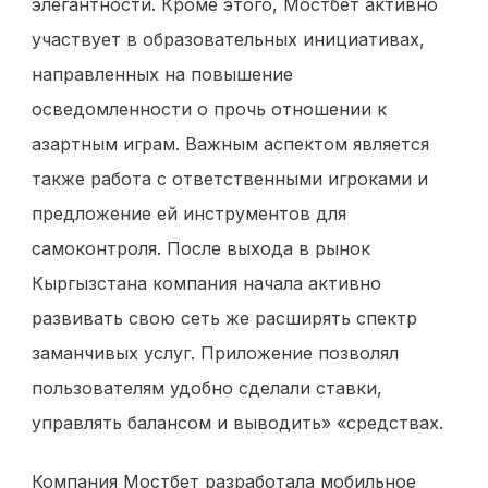
элегантности. Кроме этого, Мостбет активно
участвует в образовательных инициативах,
направленных на повышение
осведомленности о прочь отношении к
азартным играм. Важным аспектом является
также работа с ответственными игроками и
предложение ей инструментов для
самоконтроля. После выхода в рынок
Кыргызстана компания начала активно
развивать свою сеть же расширять спектр
заманчивых услуг. Приложение позволял
пользователям удобно сделали ставки,
управлять балансом и выводить» «средствах.
Компания Мостбет разработала мобильное