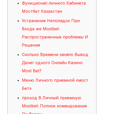
Функционал личного Кабинета
Мостбет Казахстан
Устранение Неполадок При
Входе же Mostbet:
Распространенные проблемы И
Решения
Сколько Времени заняло Вывод
Денег одного Онлайн Казино
Most Bet?
Меню Личного приемной «мост
Бет»
проход В Личный приемную
Mostbet: Полное командование
По Входу