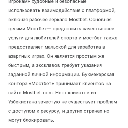
игрокам» «удобные и безопасные
использовать взаимодействия с платформой,
включая рабочее зеркало Mostbet. Основная
целями Мостбет— предложить качественнее
услуги для любителей спорта и мостбет также
предоставляет мальской для заработка в
азартных играх. Он является простым же
быстрым, а эксклавов требует указания
заданной личной информации. Букмекерская
контора «Мостбет» принимает клиентов на
сайте Mostbet. com. Него клиентов из
Узбекистана зачастую не существует проблем
с доступом к ресурсу, и других странах но
могут блокировать.