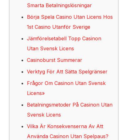
Smarta Betalningslösningar
Börja Spela Casino Utan Licens Hos
1st Casino Utanför Sverige
Jämförelsetabell Topp Casinon
Utan Svensk Licens
Casinoburst Summerar
Verktyg För Att Sätta Spelgränser
Frågor Om Casinon Utan Svensk
Licens»
Betalningsmetoder På Casinon Utan
Svensk Licens
Vilka Är Konsekvenserna Av Att
Använda Casinon Utan Spelpaus?