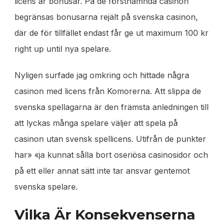
licens är bonusar. På de förstnämnda casinon
begränsas bonusarna rejält på svenska casinon,
där de för tillfället endast får ge ut maximum 100 kr
right up until nya spelare.
Nyligen surfade jag omkring och hittade några
casinon med licens från Komorerna. Att slippa de
svenska spellagarna är den främsta anledningen till
att lyckas många spelare väljer att spela på
casinon utan svensk spellicens. Utifrån de punkter
har» «ja kunnat sålla bort oseriösa casinosidor och
på ett eller annat sätt inte tar ansvar gentemot
svenska spelare.
Vilka Är Konsekvenserna