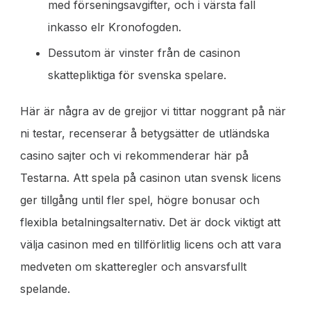
med förseningsavgifter, och i värsta fall
inkasso elr Kronofogden.
Dessutom är vinster från de casinon
skattepliktiga för svenska spelare.
Här är några av de grejjor vi tittar noggrant på när
ni testar, recenserar å betygsätter de utländska
casino sajter och vi rekommenderar här på
Testarna. Att spela på casinon utan svensk licens
ger tillgång until fler spel, högre bonusar och
flexibla betalningsalternativ. Det är dock viktigt att
välja casinon med en tillförlitlig licens och att vara
medveten om skatteregler och ansvarsfullt
spelande.