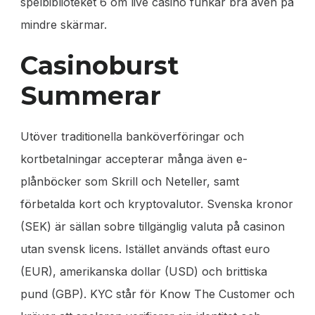
spelbiblioteket 6 om live casino funkar bra även på
mindre skärmar.
Casinoburst
Summerar
Utöver traditionella banköverföringar och
kortbetalningar accepterar många även e-
plånböcker som Skrill och Neteller, samt
förbetalda kort och kryptovalutor. Svenska kronor
(SEK) är sällan sobre tillgänglig valuta på casinon
utan svensk licens. Istället används oftast euro
(EUR), amerikanska dollar (USD) och brittiska
pund (GBP). KYC står för Know The Customer och