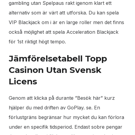
gambling utan Spelpaus rakt igenom klart ett
alternativ som är värt att utforska. Du kan spela
VIP Blackjack om i är en large roller men det finns
också möjlighet att spela Acceleration Blackjack
för 1st riktigt högt tempo.
Jämförelsetabell Topp
Casinon Utan Svensk
Licens
Genom att klicka på durante ”Besök här” kurz
hjälper du med driften av GoPlay. se. En
förlustgräns begränsar hur mycket du kan förlora
under en specifik tidsperiod. Endast sobre pengar