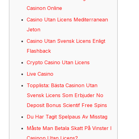
Casinon Online
Casino Utan Licens Mediterranean
Jeton
Casino Utan Svensk Licens Enligt
Flashback
Crypto Casino Utan Licens
Live Casino
Topplista: Bästa Casinon Utan
Svensk Licens Som Erbjuder No
Deposit Bonus Scientif Free Spins
Du Har Tagit Spelpaus Av Misstag
Måste Man Betala Skatt På Vinster I
Casinon Utan Licens?