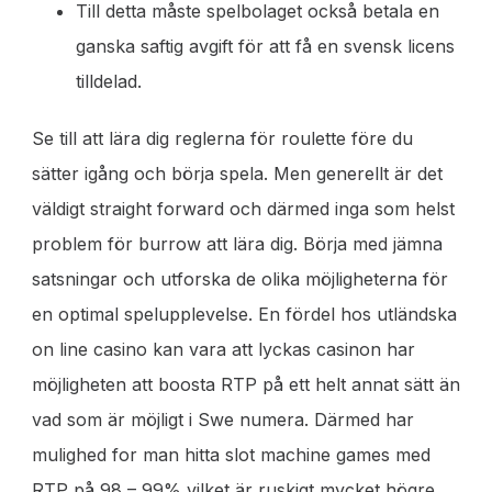
Till detta måste spelbolaget också betala en
ganska saftig avgift för att få en svensk licens
tilldelad.
Se till att lära dig reglerna för roulette före du
sätter igång och börja spela. Men generellt är det
väldigt straight forward och därmed inga som helst
problem för burrow att lära dig. Börja med jämna
satsningar och utforska de olika möjligheterna för
en optimal spelupplevelse. En fördel hos utländska
on line casino kan vara att lyckas casinon har
möjligheten att boosta RTP på ett helt annat sätt än
vad som är möjligt i Swe numera. Därmed har
mulighed for man hitta slot machine games med
RTP på 98 – 99% vilket är ruskigt mycket högre