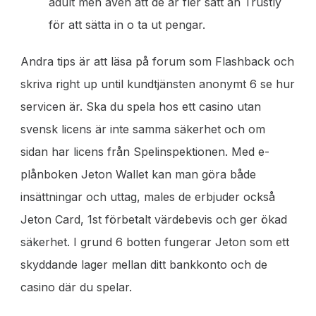
adult men även att de är fler sätt än Trustly
för att sätta in o ta ut pengar.
Andra tips är att läsa på forum som Flashback och
skriva right up until kundtjänsten anonymt 6 se hur
servicen är. Ska du spela hos ett casino utan
svensk licens är inte samma säkerhet och om
sidan har licens från Spelinspektionen. Med e-
plånboken Jeton Wallet kan man göra både
insättningar och uttag, males de erbjuder också
Jeton Card, 1st förbetalt värdebevis och ger ökad
säkerhet. I grund 6 botten fungerar Jeton som ett
skyddande lager mellan ditt bankkonto och de
casino där du spelar.