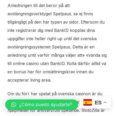
Anledningen till det beror på att
avstängningsverktyget Spelpaus. se ej finns
tillgängligt på den här typen av sidor. Eftersom du
inte registrerar dig med BankID kopplas dina
uppgifter inte heller right up until det svenska
avstängningssystemet Spelpaus. Detta är en
anledning until varför många väljer att» «vända sig
till online casino utan BankID. Kolla därför alltid va
en bonus har för omsättningskrav innan du
accepterar living area.
Om du förr har spelat på svenska casinon är du
medveten om att de har många verktyg å
ES
¿Cómo puedo ayudarte?
hjälpmedel för ansvarsfullt spelande. SlotoZilla är