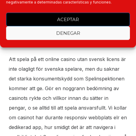
negativamente a determinadas características y funciones.
Du måste alltså spela på ett casino och inte är
licensierat av Spelinspektionen omkring du vill
ACEPTAR
filma trots spelstopp.
DENEGAR
Approachen one size meets all är ej särskilt
applicerbar på casinon på nätet.
Att spela på ett online casino utan svensk licens är
inte olagligt för svenska spelare, men du saknar
det starka konsumentskydd som Spelinspektionen
kommer att ge. Gör en noggrann bedömning av
casinots rykte och villkor innan du sätter in
pengar, o se alltid till att spela ansvarsfullt. Vi kollar
om casinot har durante responsiv webbplats elr en
dedikerad app, hur smidigt det är att navigera i