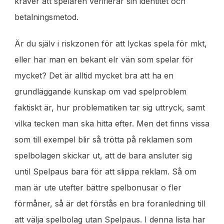
kräver att spelaren verifierar sin identitet och
betalningsmetod.
Är du själv i riskzonen för att lyckas spela för mkt,
eller har man en bekant elr vän som spelar för
mycket? Det är alltid mycket bra att ha en
grundläggande kunskap om vad spelproblem
faktiskt är, hur problematiken tar sig uttryck, samt
vilka tecken man ska hitta efter. Men det finns vissa
som till exempel blir så trötta på reklamen som
spelbolagen skickar ut, att de bara ansluter sig
until Spelpaus bara för att slippa reklam. Så om
man är ute utefter bättre spelbonusar o fler
förmåner, så är det förstås en bra foranledning till
att välja spelbolag utan Spelpaus. I denna lista har