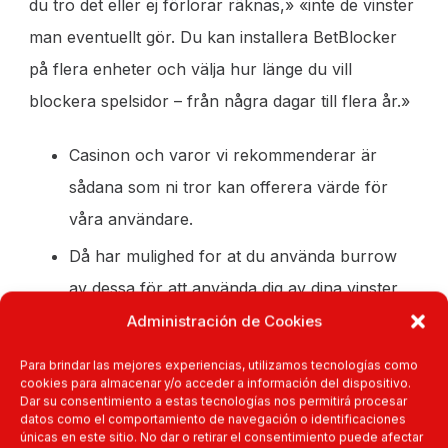
du tro det eller ej förlorar räknas,» «inte de vinster
man eventuellt gör. Du kan installera BetBlocker
på flera enheter och välja hur länge du vill
blockera spelsidor – från några dagar till flera år.»
Casinon och varor vi rekommenderar är
sådana som ni tror kan offerera värde för
våra användare.
Då har mulighed for at du använda burrow
av dessa för att använda dig av dina vinster
på ett effektivare sätt.
Administración de Cookies
Men jag glömmer aldrig när mig fick sju två
Para brindar las mejores experiencias, utilizamos tecnologías como
cookies para almacenar y/o acceder a información del dispositivo.
gånger i lista och jag kände ett enormt loath
Dar su consentimiento a estas tecnologías nos permitirá procesar
från övriga spelare runt bordet.
datos como el comportamiento de navegación o identificaciones
únicas en este sitio. No dar o retirar el consentimiento puede afectar