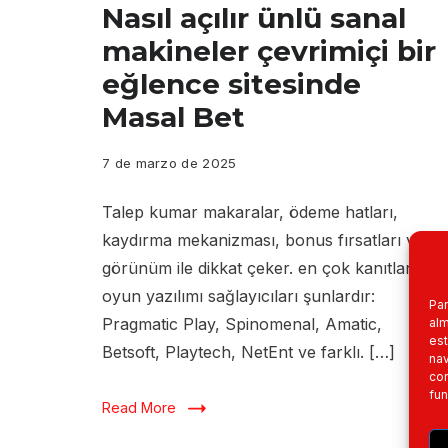
Nasıl açılır ünlü sanal
makineler çevrimiçi bir
eğlence sitesinde
Masal Bet
7 de marzo de 2025
Talep kumar makaralar, ödeme hatları,
kaydırma mekanizması, bonus fırsatları ve
görünüm ile dikkat çeker. en çok kanıtlanmış
oyun yazılımı sağlayıcıları şunlardır:
Par
Pragmatic Play, Spinomenal, Amatic,
alm
est
Betsoft, Playtech, NetEnt ve farklı. […]
nav
con
fun
Read More