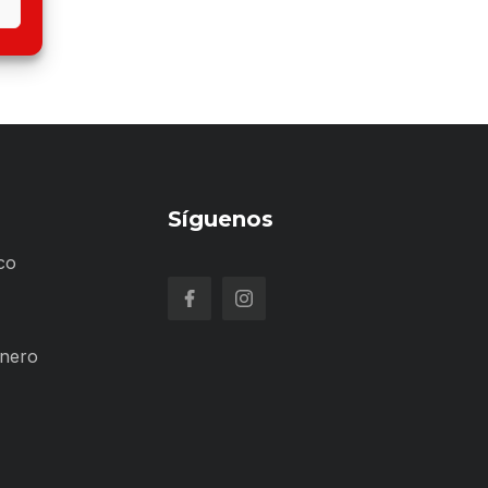
Síguenos
co
inero