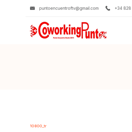
Skip
puntoencuentroftv@gmail.com
+34 828
to
content
10800_tr