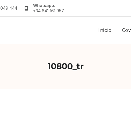
Whatsapp:
 049 444
+34 641 161 957
Inicio
Co
10800_tr