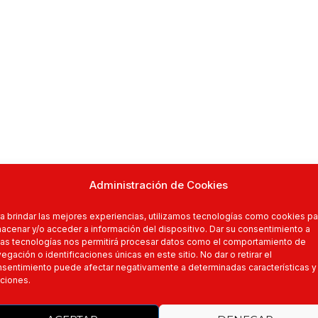
Administración de Cookies
a brindar las mejores experiencias, utilizamos tecnologías como cookies pa
acenar y/o acceder a información del dispositivo. Dar su consentimiento a
as tecnologías nos permitirá procesar datos como el comportamiento de
egación o identificaciones únicas en este sitio. No dar o retirar el
sentimiento puede afectar negativamente a determinadas características y
ciones.