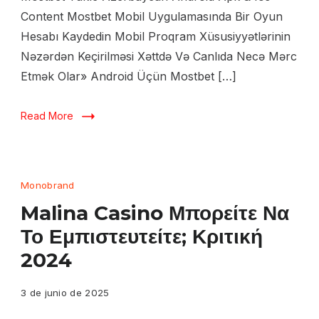
Content Mostbet Mobil Uygulamasında Bir Oyun
Hesabı Kaydedin Mobil Proqram Xüsusiyyətlərinin
Nəzərdən Keçirilməsi Xəttdə Və Canlıda Necə Mərc
Etmək Olar» Android Üçün Mostbet […]
Read More
Monobrand
Malina Casino Μπορείτε Να
Το Εμπιστευτείτε; Κριτική
2024
3 de junio de 2025