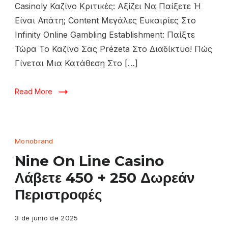
Casinoly Καζίνο Κριτικές: Αξίζει Να Παίξετε Ή
Είναι Απάτη; Content Μεγάλες Ευκαιρίες Στο
Infinity Online Gambling Establishment: Παίξτε
Τώρα Το Καζίνο Σας Prézeta Στο Διαδίκτυο! Πώς
Γίνεται Μια Κατάθεση Στο […]
Read More
Monobrand
Nine On Line Casino
Λάβετε 450 + 250 Δωρεάν
Περιστροφές
3 de junio de 2025