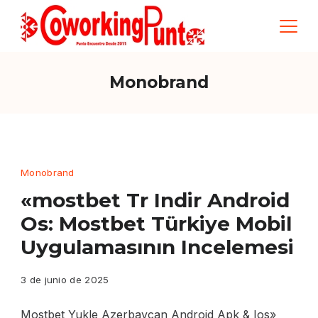
Skip
to
content
Monobrand
Monobrand
«mostbet Tr Indir Android
Os: Mostbet Türkiye Mobil
Uygulamasının Incelemesi
3 de junio de 2025
Mostbet Yukle Azerbaycan Android Apk & Ios»