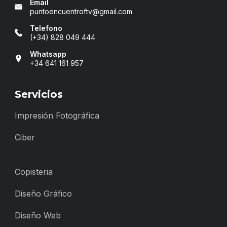
Email
puntoencuentroftv@gmail.com
Telefono
(+34) 828 049 444
Whatsapp
+34 641 161 957
Servicios
Impresión Fotográfica
Ciber
Copisteria
Diseño Gráfico
Diseño Web