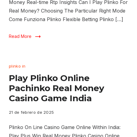
Money Real-time Rtp Insights Can I Play Plinko For
Real Money? Choosing The Particular Right Mode
Come Funziona Plinko Flexible Betting Plinko […]
Read More
plinko in
Play Plinko Online
Pachinko Real Money
Casino Game India
21 de febrero de 2025
Plinko On Line Casino Game Online Within India:
Play Plus Win Real Money Plinko Casino Online