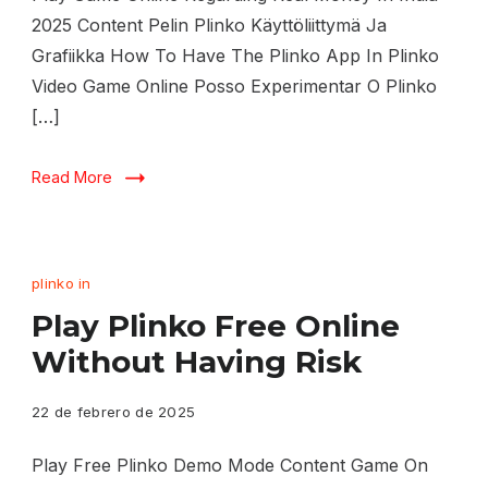
2025 Content Pelin Plinko Käyttöliittymä Ja
Grafiikka How To Have The Plinko App In Plinko
Video Game Online Posso Experimentar O Plinko
[…]
Read More
plinko in
Play Plinko Free Online
Without Having Risk
22 de febrero de 2025
Play Free Plinko Demo Mode Content Game On