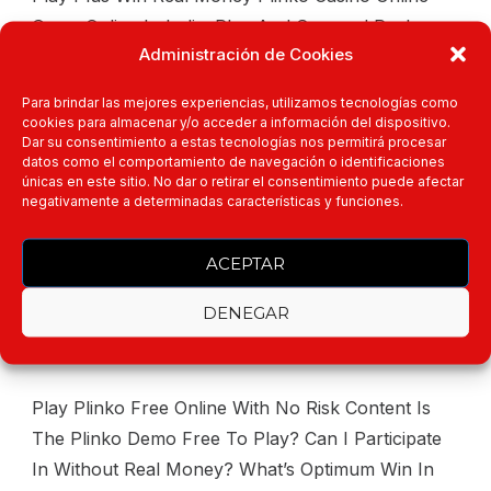
Game Online In India: Play And Succeed Real
Administración de Cookies
Money Content Top 10 Sites & […]
Para brindar las mejores experiencias, utilizamos tecnologías como
Read More
cookies para almacenar y/o acceder a información del dispositivo.
Dar su consentimiento a estas tecnologías nos permitirá procesar
datos como el comportamiento de navegación o identificaciones
únicas en este sitio. No dar o retirar el consentimiento puede afectar
negativamente a determinadas características y funciones.
plinko in
Play Free Plinko Trial
ACEPTAR
Mode
DENEGAR
21 de febrero de 2025
Play Plinko Free Online With No Risk Content Is
The Plinko Demo Free To Play? Can I Participate
In Without Real Money? What’s Optimum Win In