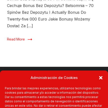
Cechuje Bonus Bez Depozytu? Betsomnia – 70
Spinów Bez Depozytu I Actually Bonus Do
Twenty-five 000 Euro Jakie Bonusy Możemy
Dostać Za […]
Read More
Administración de Cookies
Para brindar las mejores experiencias, utilizamos tecnologías como
cookies para almacenar y/o acceder a información del dispositivo.
Dar su consentimiento a estas tecnologías nos permitirá procesar
Lunes A Viernes De 08:30 A 14:00hs Y De 16:00 A
datos como el comportamiento de navegación o identificaciones
20hs.
únicas en este sitio. No dar o retirar el consentimiento puede afectar