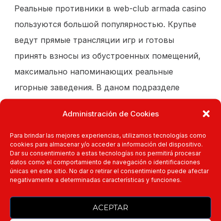
Реальные противники в web-club armada casino
пользуются большой популярностью. Крупье
ведут прямые трансляции игр и готовы
принять взносы из обустроенных помещений,
максимально напоминающих реальные
игорные заведения. В даном подразделе
имеются рулетки, poker, baccarat, blackjack, sic
Administración de Cookies
bo и другие виды контента от рейтингового
провайдера – Эволюшн. Но приступать к
Para brindar las mejores experiencias, utilizamos tecnologías como
cookies para almacenar y/o acceder a información del dispositivo.
данным играм дозволено сугубо
Dar su consentimiento a estas tecnologías nos permitirá procesar
datos como el comportamiento de navegación o identificaciones
авторизованным игрокам, занесшим деньги на
únicas en este sitio. No dar o retirar el consentimiento puede afectar
negativamente a determinadas características y funciones.
свой баланс на азартном ресурсе.
По каковым
ACEPTAR