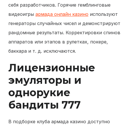
себя разработчиков. Горячие гемблинговые
видеоигры
армада онлайн казино
используют
генераторы случайных чисел и демонстрируют
рандомные результаты. Корректировки спинов
аппаратов или этапов в рулетках, покере,
баккара и т. д. исключаются.
Лицензионные
эмуляторы и
однорукие
бандиты 777
В подборке клуба армада казино доступно