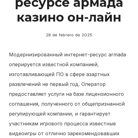
ресурсе армада
казино он-лайн
28 de febrero de 2025
Модернизированный интернет-ресурс armada
оперируется известной компанией,
изготавливающей ПО в сфере азартных
развлечений не первый год. Оператор
предоставляет услуги на базе лицензионного
соглашения, полученного от общепризнанной
регулирующей компании, и гарантирует
участникам игрового процесса известные
видеоигры от отлично зарекомендовавших