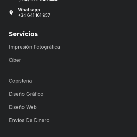
Whatsapp
+34 641 161 957
Servicios
Impresión Fotográfica
Ciber
Copisteria
Diseño Gráfico
Diseño Web
Envíos De Dinero