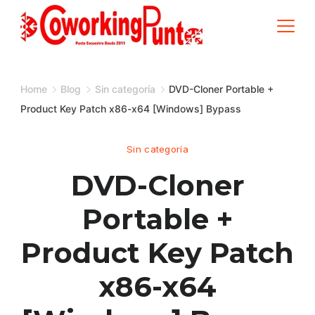
Skip
to
content
Home
Blog
Sin categoría
DVD-Cloner Portable +
Product Key Patch x86-x64 [Windows] Bypass
Sin categoría
DVD-Cloner
Portable +
Product Key Patch
x86-x64