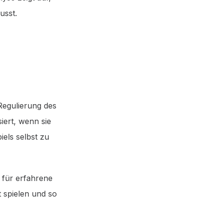
usst.
Regulierung des
iert, wenn sie
iels selbst zu
m für erfahrene
t spielen und so