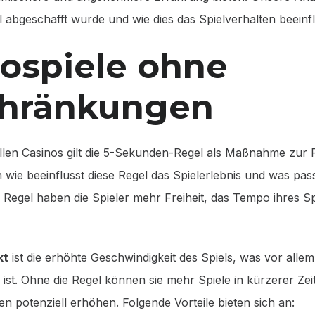
 abgeschafft wurde und wie dies das Spielverhalten beeinfl
ospiele ohne
chränkungen
nellen Casinos gilt die 5-Sekunden-Regel als Maßnahme zur 
wie beeinflusst diese Regel das Spielerlebnis und was pass
 Regel haben die Spieler mehr Freiheit, das Tempo ihres Sp
kt
ist die erhöhte Geschwindigkeit des Spiels, was vor alle
l ist. Ohne die Regel können sie mehr Spiele in kürzerer Zei
 potenziell erhöhen. Folgende Vorteile bieten sich an: