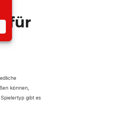
s für
edliche
eßen können,
Spielertyp gibt es