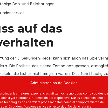
fähige Boni und Belohnungen
Kundenservice
uss auf das
verhalten
fung der 5-Sekunden-Regel kann sich auch das Spielverha
ern. Die Freiheit, das eigene Tempo anzupassen, ermöglicht
ickeln, die bisher nicht möglich waren. Dies führt häufig z
pielmechaniken und einer höheren Zufriedenheit beim Spiel
Administración de Cookies
 verführt jedoch auch dazu, möglicherweise schneller meh
a brindar las mejores experiencias, utilizamos tecnologías como cookies pa
acenar y/o acceder a información del dispositivo. Dar su consentimiento a
tig, dass Spieler verantwortungsbewusst bleiben und ihre 
as tecnologías nos permitirá procesar datos como el comportamiento de
egación o identificaciones únicas en este sitio. No dar o retirar el