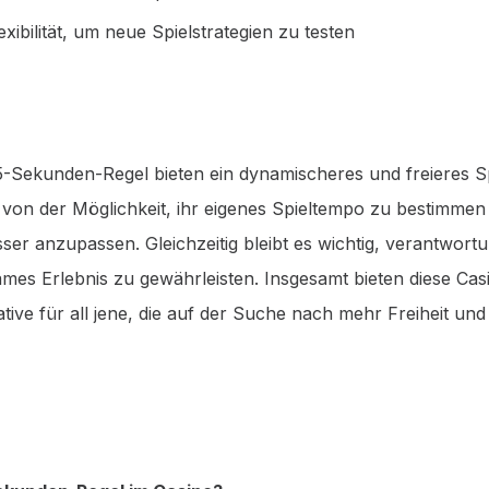
exibilität, um neue Spielstrategien zu testen
5-Sekunden-Regel bieten ein dynamischeres und freieres Spi
n von der Möglichkeit, ihr eigenes Spieltempo zu bestimme
sser anzupassen. Gleichzeitig bleibt es wichtig, verantwortu
mes Erlebnis zu gewährleisten. Insgesamt bieten diese Cas
ive für all jene, die auf der Suche nach mehr Freiheit und F