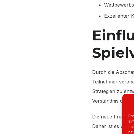
Wettbewerbs
Exzellenter 
Einfl
Spiel
Durch die Abschaf
Teilnehmer veränd
Strategien zu entw
Verständnis der S
Die neue Freiheit
Par
alm
Daher ist es wich
est
nav