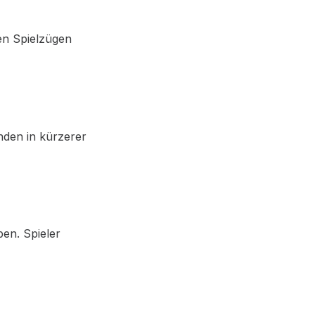
en Spielzügen
nden in kürzerer
ben. Spieler