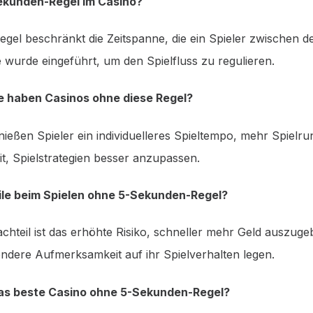
Sekunden-Regel im Casino?
gel beschränkt die Zeitspanne, die ein Spieler zwischen d
e wurde eingeführt, um den Spielfluss zu regulieren.
le haben Casinos ohne diese Regel?
ießen Spieler ein individuelleres Spieltempo, mehr Spielru
eit, Spielstrategien besser anzupassen.
eile beim Spielen ohne 5-Sekunden-Regel?
achteil ist das erhöhte Risiko, schneller mehr Geld auszuge
ondere Aufmerksamkeit auf ihr Spielverhalten legen.
 das beste Casino ohne 5-Sekunden-Regel?