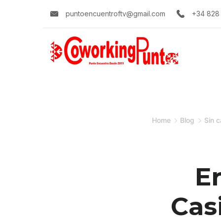
Skip
puntoencuentroftv@gmail.com
+34 828
to
content
Home
Blog
Sin c
E
Cas