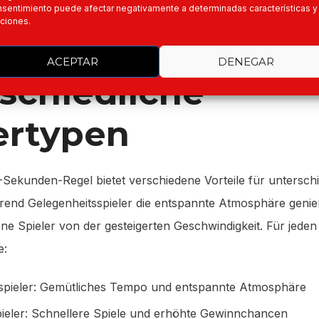
ne casino ohne 5 sekunden regel
.
sentimiento puede afectar negativamente a determinadas características y
ciones.
deale Spielerlebni
ACEPTAR
DENEGAR
schiedliche
ertypen
-Sekunden-Regel bietet verschiedene Vorteile für unterschi
rend Gelegenheitsspieler die entspannte Atmosphäre geni
ene Spieler von der gesteigerten Geschwindigkeit. Für jeden 
e:
spieler: Gemütliches Tempo und entspannte Atmosphäre
ieler: Schnellere Spiele und erhöhte Gewinnchancen