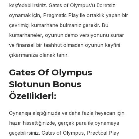
keşfedebilirsiniz. Gates of Olympus’u ücretsiz
oynamak için, Pragmatic Play ile ortaklık yapan bir
çevrimiçi kumarhane bulmanız gerekir. Bu
kumarhaneler, oyunun demo versiyonunu sunar
ve finansal bir taahhüt olmadan oyunun keyfini
çıkarmanıza olanak tanır.
Gates Of Olympus
Slotunun Bonus
Özellikleri:
Oynanışa alıştığınızda ve daha fazla heyecan için
hazır hissettiğinizde, gerçek para ile oynamaya
geçebilirsiniz. Gates of Olympus, Practical Play