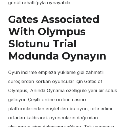
gönül rahatlığıyla oynayabilir.
Gates Associated
With Olympus
Slotunu Trial
Modunda Oynayın
Oyun indirme empieza yükleme gibi zahmetli
süreçlerden korkan oyuncular için Gates of
Olympus, Anında Oynama özelliği ile yeni bir soluk
getiriyor. Çeşitli online on line casino
platformlarından erişilebilen bu oyun, orta adımı
ortadan kaldırarak oyuncuların doğrudan
aksiyonun içine dalmasını sağlıyor. Tek yapmanız