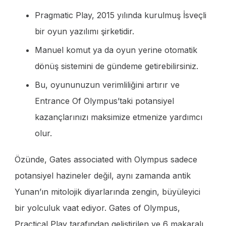
Pragmatic Play, 2015 yılında kurulmuş İsveçli
bir oyun yazılımı şirketidir.
Manuel komut ya da oyun yerine otomatik
dönüş sistemini de gündeme getirebilirsiniz.
Bu, oyununuzun verimliliğini artırır ve
Entrance Of Olympus’taki potansiyel
kazançlarınızı maksimize etmenize yardımcı
olur.
Özünde, Gates associated with Olympus sadece
potansiyel hazineler değil, aynı zamanda antik
Yunan’ın mitolojik diyarlarında zengin, büyüleyici
bir yolculuk vaat ediyor. Gates of Olympus,
Practical Play tarafından geliştirilen ve 6 makaralı,