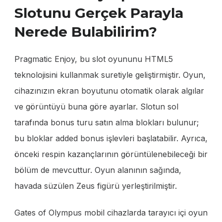
Slotunu Gerçek Parayla
Nerede Bulabilirim?
Pragmatic Enjoy, bu slot oyununu HTML5
teknolojisini kullanmak suretiyle geliştirmiştir. Oyun,
cihazınızın ekran boyutunu otomatik olarak algılar
ve görüntüyü buna göre ayarlar. Slotun sol
tarafında bonus turu satın alma blokları bulunur;
bu bloklar added bonus işlevleri başlatabilir. Ayrıca,
önceki respin kazançlarının görüntülenebileceği bir
bölüm de mevcuttur. Oyun alanının sağında,
havada süzülen Zeus figürü yerleştirilmiştir.
Gates of Olympus mobil cihazlarda tarayıcı içi oyun