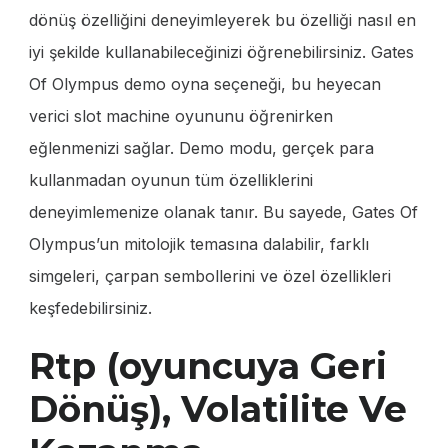
dönüş özelliğini deneyimleyerek bu özelliği nasıl en
iyi şekilde kullanabileceğinizi öğrenebilirsiniz. Gates
Of Olympus demo oyna seçeneği, bu heyecan
verici slot machine oyununu öğrenirken
eğlenmenizi sağlar. Demo modu, gerçek para
kullanmadan oyunun tüm özelliklerini
deneyimlemenize olanak tanır. Bu sayede, Gates Of
Olympus’un mitolojik temasına dalabilir, farklı
simgeleri, çarpan sembollerini ve özel özellikleri
keşfedebilirsiniz.
Rtp (oyuncuya Geri
Dönüş), Volatilite Ve