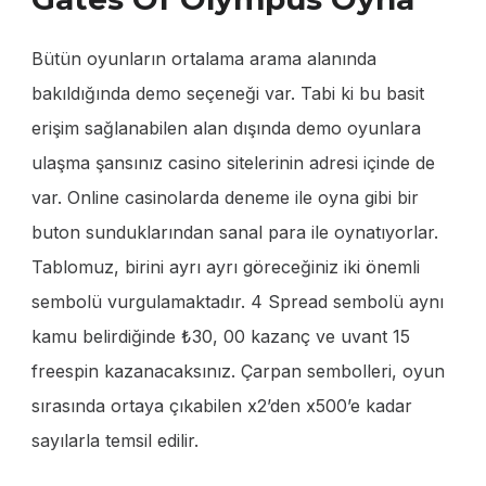
Bütün oyunların ortalama arama alanında
bakıldığında demo seçeneği var. Tabi ki bu basit
erişim sağlanabilen alan dışında demo oyunlara
ulaşma şansınız casino sitelerinin adresi içinde de
var. Online casinolarda deneme ile oyna gibi bir
buton sunduklarından sanal para ile oynatıyorlar.
Tablomuz, birini ayrı ayrı göreceğiniz iki önemli
sembolü vurgulamaktadır. 4 Spread sembolü aynı
kamu belirdiğinde ₺30, 00 kazanç ve uvant 15
freespin kazanacaksınız. Çarpan sembolleri, oyun
sırasında ortaya çıkabilen x2’den x500’e kadar
sayılarla temsil edilir.