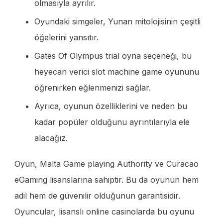
olmasıyla ayrılır.
Oyundaki simgeler, Yunan mitolojisinin çeşitli
öğelerini yansıtır.
Gates Of Olympus trial oyna seçeneği, bu
heyecan verici slot machine game oyununu
öğrenirken eğlenmenizi sağlar.
Ayrıca, oyunun özelliklerini ve neden bu
kadar popüler olduğunu ayrıntılarıyla ele
alacağız.
Oyun, Malta Game playing Authority ve Curacao
eGaming lisanslarına sahiptir. Bu da oyunun hem
adil hem de güvenilir olduğunun garantisidir.
Oyuncular, lisanslı online casinolarda bu oyunu