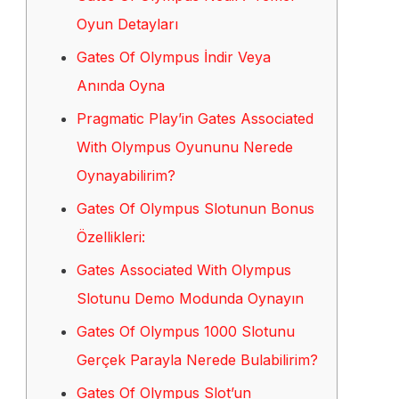
Oyun Detayları
Gates Of Olympus İndir Veya
Anında Oyna
Pragmatic Play’in Gates Associated
With Olympus Oyununu Nerede
Oynayabilirim?
Gates Of Olympus Slotunun Bonus
Özellikleri:
Gates Associated With Olympus
Slotunu Demo Modunda Oynayın
Gates Of Olympus 1000 Slotunu
Gerçek Parayla Nerede Bulabilirim?
Gates Of Olympus Slot’un