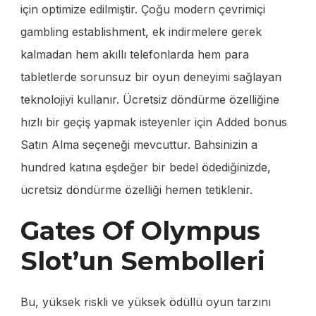
için optimize edilmiştir. Çoğu modern çevrimiçi
gambling establishment, ek indirmelere gerek
kalmadan hem akıllı telefonlarda hem para
tabletlerde sorunsuz bir oyun deneyimi sağlayan
teknolojiyi kullanır. Ücretsiz döndürme özelliğine
hızlı bir geçiş yapmak isteyenler için Added bonus
Satın Alma seçeneği mevcuttur. Bahsinizin a
hundred katına eşdeğer bir bedel ödediğinizde,
ücretsiz döndürme özelliği hemen tetiklenir.
Gates Of Olympus
Slot’un Sembolleri
Bu, yüksek riskli ve yüksek ödüllü oyun tarzını