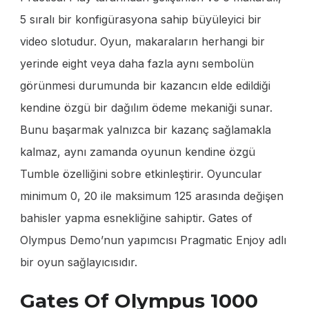
5 sıralı bir konfigürasyona sahip büyüleyici bir
video slotudur. Oyun, makaraların herhangi bir
yerinde eight veya daha fazla aynı sembolün
görünmesi durumunda bir kazancın elde edildiği
kendine özgü bir dağılım ödeme mekaniği sunar.
Bunu başarmak yalnızca bir kazanç sağlamakla
kalmaz, aynı zamanda oyunun kendine özgü
Tumble özelliğini sobre etkinleştirir. Oyuncular
minimum 0, 20 ile maksimum 125 arasında değişen
bahisler yapma esnekliğine sahiptir. Gates of
Olympus Demo’nun yapımcısı Pragmatic Enjoy adlı
bir oyun sağlayıcısıdır.
Gates Of Olympus 1000