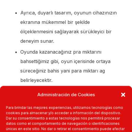
Ayrıca, duyarlı tasarım, oyunun cihazınızın
ekranına mükemmel bir şekilde
ölçeklenmesini sağlayarak sürükleyici bir
deneyim sunar.
Oyunda kazanacağınız pra miktarını
bahsettiğimiz gibi, oyun içerisinde ortaya
süreceğiniz bahis yani para miktarı ag
belirleyecektir.
Slotu demo modunda test edin, pratik yapın,
Administración de Cookies
farklı taktikleri test edin ve gerçek oyun için
Para brindar las mejores experiencias, utilizamos tecnologías como
daha kapsamlı bir şekilde hazırlanın.
cookies para almacenar y/o acceder a información del dispositivo.
Dar su consentimiento a estas tecnologías nos permitirá procesar
datos como el comportamiento de navegación o identificaciones
Oyunun değişik açılardan tanımlamasını sizler için
únicas en este sitio. No dar o retirar el consentimiento puede afectar