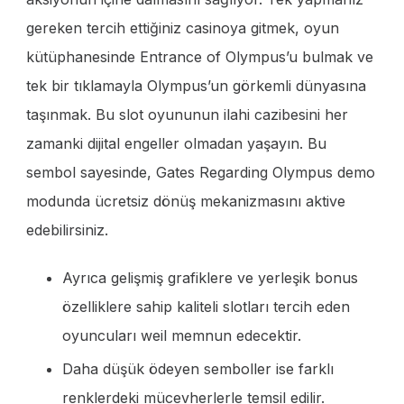
gereken tercih ettiğiniz casinoya gitmek, oyun
kütüphanesinde Entrance of Olympus’u bulmak ve
tek bir tıklamayla Olympus’un görkemli dünyasına
taşınmak. Bu slot oyununun ilahi cazibesini her
zamanki dijital engeller olmadan yaşayın. Bu
sembol sayesinde, Gates Regarding Olympus demo
modunda ücretsiz dönüş mekanizmasını aktive
edebilirsiniz.
Ayrıca gelişmiş grafiklere ve yerleşik bonus
özelliklere sahip kaliteli slotları tercih eden
oyuncuları weil memnun edecektir.
Daha düşük ödeyen semboller ise farklı
renklerdeki mücevherlerle temsil edilir.