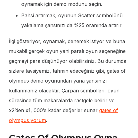
oynamak için demo modunu seçin.
Bahsi artırmak, oyunun Scatter sembolünü
yakalama şansınızı da %25 oranında artırır.
İlgi gösteriyor, oynamak, denemek istiyor ve buna
mukabil gerçek oyun yani paralı oyun seçeneğine
geçmeyi para düşünüyor olabilirsiniz. Bu durumda
sizlere tavsiyemiz, tahmin edeceğiniz gibi, gates of
olympus demo oyunundan yana şansınızı
kullanmanız olacaktır. Çarpan sembolleri, oyun
süresince tüm makaralarda rastgele belirir ve
x2’den x1, 000’e kadar değerler sunar
gates of
olympus yorum
.
Gates Of Olympus Oyna