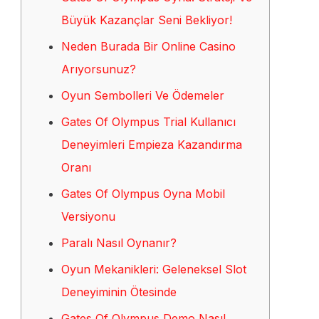
Büyük Kazançlar Seni Bekliyor!
Neden Burada Bir Online Casino
Arıyorsunuz?
Oyun Sembolleri Ve Ödemeler
Gates Of Olympus Trial Kullanıcı
Deneyimleri Empieza Kazandırma
Oranı
Gates Of Olympus Oyna Mobil
Versiyonu
Paralı Nasıl Oynanır?
Oyun Mekanikleri: Geleneksel Slot
Deneyiminin Ötesinde
Gates Of Olympus Demo Nasıl