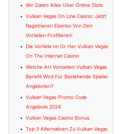
Wir Daten Alles Über Online Slots
Vulkan Vegas On Line Casino: Jetzt
Registrieren Ebenso Von Den
Vorteilen Profitieren!
Die Vorteile Im Or Her Vulkan Vegas
On The Internet Casino
Welche Art Vonseiten Vulkan Vegas
Benefit Wird Für Bestehende Spieler
Angeboten?
Vulkan Vegas Promo Code
Angebote 2024
Vulkan Vegas Casino Bonus
Top 3 Alternativen Zu Vulkan Vegas