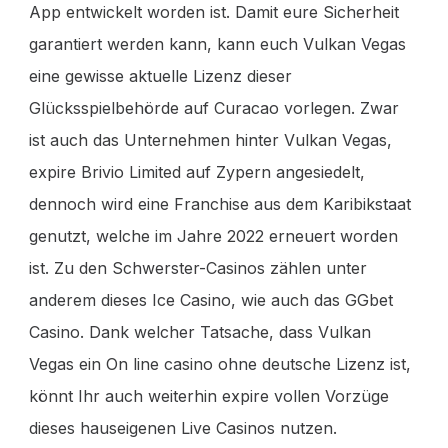
App entwickelt worden ist. Damit eure Sicherheit
garantiert werden kann, kann euch Vulkan Vegas
eine gewisse aktuelle Lizenz dieser
Glücksspielbehörde auf Curacao vorlegen. Zwar
ist auch das Unternehmen hinter Vulkan Vegas,
expire Brivio Limited auf Zypern angesiedelt,
dennoch wird eine Franchise aus dem Karibikstaat
genutzt, welche im Jahre 2022 erneuert worden
ist. Zu den Schwerster-Casinos zählen unter
anderem dieses Ice Casino, wie auch das GGbet
Casino. Dank welcher Tatsache, dass Vulkan
Vegas ein On line casino ohne deutsche Lizenz ist,
könnt Ihr auch weiterhin expire vollen Vorzüge
dieses hauseigenen Live Casinos nutzen.