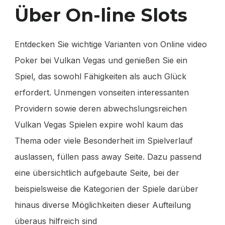
Über On-line Slots
Entdecken Sie wichtige Varianten von Online video
Poker bei Vulkan Vegas und genießen Sie ein
Spiel, das sowohl Fähigkeiten als auch Glück
erfordert. Unmengen vonseiten interessanten
Providern sowie deren abwechslungsreichen
Vulkan Vegas Spielen expire wohl kaum das
Thema oder viele Besonderheit im Spielverlauf
auslassen, füllen pass away Seite. Dazu passend
eine übersichtlich aufgebaute Seite, bei der
beispielsweise die Kategorien der Spiele darüber
hinaus diverse Möglichkeiten dieser Aufteilung
überaus hilfreich sind