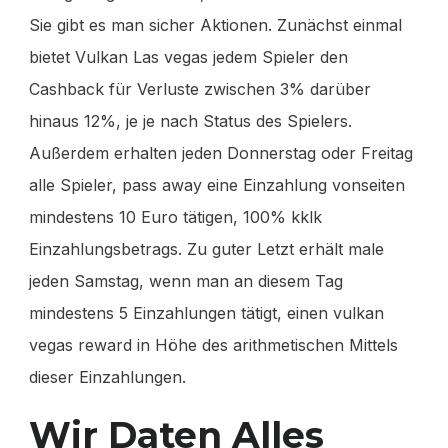
Sie gibt es man sicher Aktionen. Zunächst einmal
bietet Vulkan Las vegas jedem Spieler den
Cashback für Verluste zwischen 3% darüber
hinaus 12%, je je nach Status des Spielers.
Außerdem erhalten jeden Donnerstag oder Freitag
alle Spieler, pass away eine Einzahlung vonseiten
mindestens 10 Euro tätigen, 100% kklk
Einzahlungsbetrags. Zu guter Letzt erhält male
jeden Samstag, wenn man an diesem Tag
mindestens 5 Einzahlungen tätigt, einen vulkan
vegas reward in Höhe des arithmetischen Mittels
dieser Einzahlungen.
Wir Daten Alles