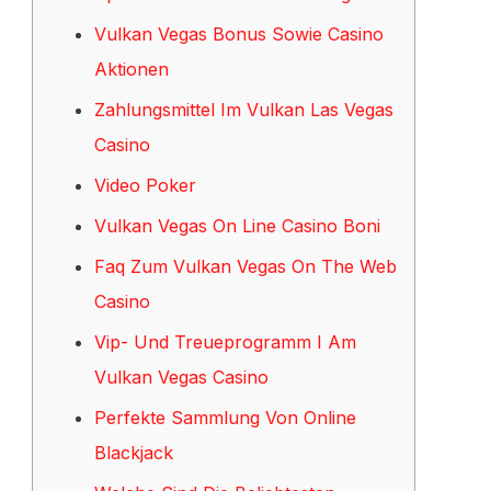
Vulkan Vegas Bonus Sowie Casino
Aktionen
Zahlungsmittel Im Vulkan Las Vegas
Casino
Video Poker
Vulkan Vegas On Line Casino Boni
Faq Zum Vulkan Vegas On The Web
Casino
Vip- Und Treueprogramm I Am
Vulkan Vegas Casino
Perfekte Sammlung Von Online
Blackjack