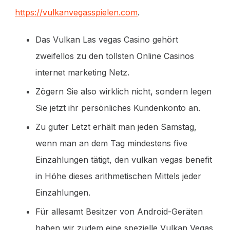
https://vulkanvegasspielen.com
.
Das Vulkan Las vegas Casino gehört
zweifellos zu den tollsten Online Casinos
internet marketing Netz.
Zögern Sie also wirklich nicht, sondern legen
Sie jetzt ihr persönliches Kundenkonto an.
Zu guter Letzt erhält man jeden Samstag,
wenn man an dem Tag mindestens five
Einzahlungen tätigt, den vulkan vegas benefit
in Höhe dieses arithmetischen Mittels jeder
Einzahlungen.
Für allesamt Besitzer von Android-Geräten
haben wir zudem eine spezielle Vulkan Vegas