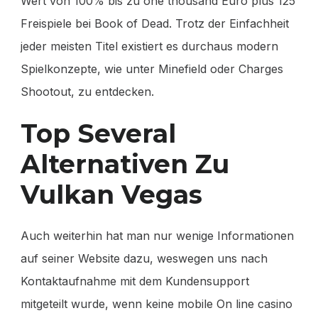
Wert von 100% bis zu one thousand Euro plus 125
Freispiele bei Book of Dead. Trotz der Einfachheit
jeder meisten Titel existiert es durchaus modern
Spielkonzepte, wie unter Minefield oder Charges
Shootout, zu entdecken.
Top Several
Alternativen Zu
Vulkan Vegas
Auch weiterhin hat man nur wenige Informationen
auf seiner Website dazu, weswegen uns nach
Kontaktaufnahme mit dem Kundensupport
mitgeteilt wurde, wenn keine mobile On line casino