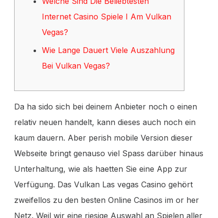
Welche Sind Die Beliebtesten
Internet Casino Spiele I Am Vulkan
Vegas?
Wie Lange Dauert Viele Auszahlung
Bei Vulkan Vegas?
Da ha sido sich bei deinem Anbieter noch o einen
relativ neuen handelt, kann dieses auch noch ein
kaum dauern. Aber perish mobile Version dieser
Webseite bringt genauso viel Spass darüber hinaus
Unterhaltung, wie als haetten Sie eine App zur
Verfügung. Das Vulkan Las vegas Casino gehört
zweifellos zu den besten Online Casinos im or her
Netz. Weil wir eine riesige Auswahl an Spielen aller