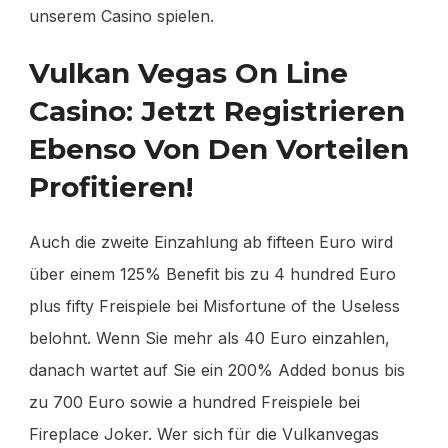
unserem Casino spielen.
Vulkan Vegas On Line
Casino: Jetzt Registrieren
Ebenso Von Den Vorteilen
Profitieren!
Auch die zweite Einzahlung ab fifteen Euro wird
über einem 125% Benefit bis zu 4 hundred Euro
plus fifty Freispiele bei Misfortune of the Useless
belohnt. Wenn Sie mehr als 40 Euro einzahlen,
danach wartet auf Sie ein 200% Added bonus bis
zu 700 Euro sowie a hundred Freispiele bei
Fireplace Joker. Wer sich für die Vulkanvegas