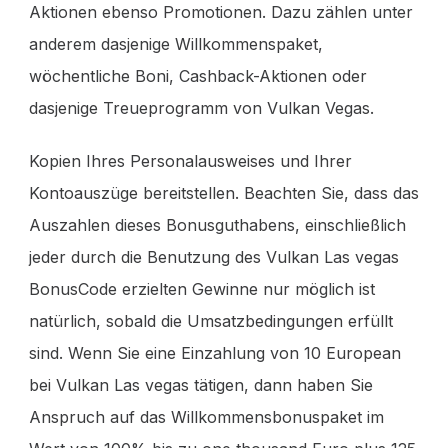
Aktionen ebenso Promotionen. Dazu zählen unter
anderem dasjenige Willkommenspaket,
wöchentliche Boni, Cashback-Aktionen oder
dasjenige Treueprogramm von Vulkan Vegas.
Kopien Ihres Personalausweises und Ihrer
Kontoauszüge bereitstellen. Beachten Sie, dass das
Auszahlen dieses Bonusguthabens, einschließlich
jeder durch die Benutzung des Vulkan Las vegas
BonusCode erzielten Gewinne nur möglich ist
natürlich, sobald die Umsatzbedingungen erfüllt
sind. Wenn Sie eine Einzahlung von 10 European
bei Vulkan Las vegas tätigen, dann haben Sie
Anspruch auf das Willkommensbonuspaket im