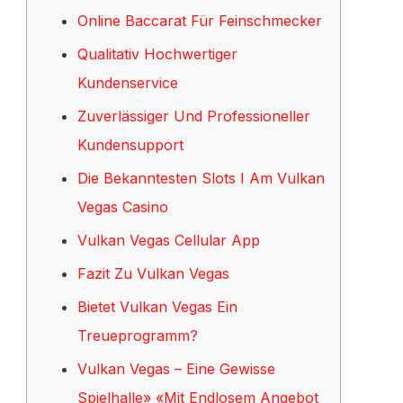
Online Baccarat Für Feinschmecker
Qualitativ Hochwertiger
Kundenservice
Zuverlässiger Und Professioneller
Kundensupport
Die Bekanntesten Slots I Am Vulkan
Vegas Casino
Vulkan Vegas Cellular App
Fazit Zu Vulkan Vegas
Bietet Vulkan Vegas Ein
Treueprogramm?
Vulkan Vegas – Eine Gewisse
Spielhalle» «Mit Endlosem Angebot