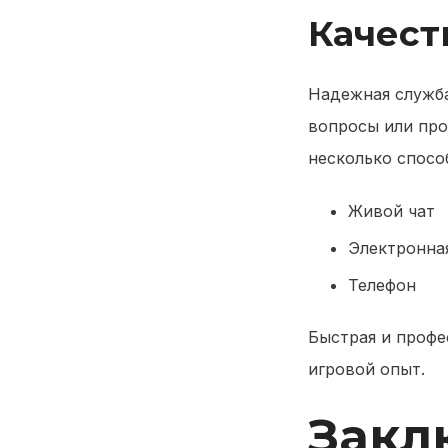
Качест
Надежная служба
вопросы или про
несколько способ
Живой чат
Электронна
Телефон
Быстрая и профе
игровой опыт.
Закл