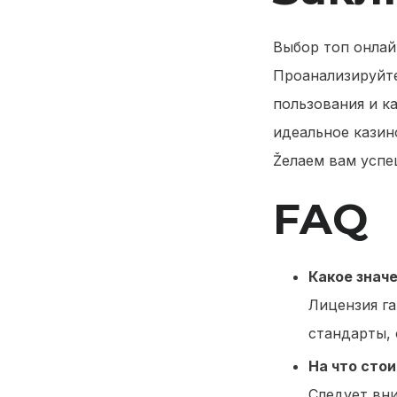
Выбор топ онлай
Проанализируйте
пользования и к
идеальное казин
Žелаем вам успе
FAQ
Какое знач
Лицензия га
стандарты, 
На что сто
Следует вни