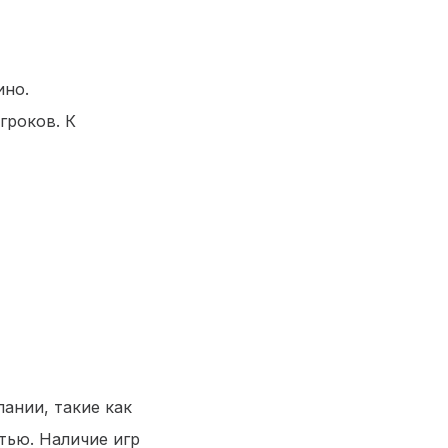
ино.
гроков. К
ании, такие как
стью. Наличие игр