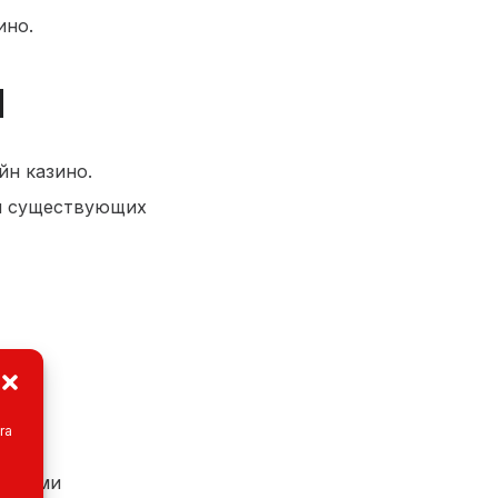
ино.
и
йн казино.
 и существующих
ra
с этими