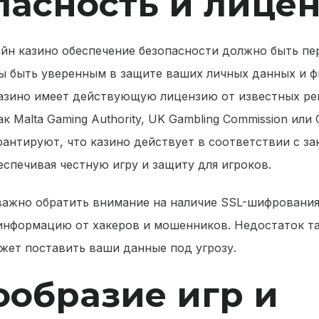
пасность и лице
йн казино обеспечение безопасности должно быть пе
ы быть уверенным в защите ваших личных данных и ф
казино имеет действующую лицензию от известных р
ак Malta Gaming Authority, UK Gambling Commission или
рантируют, что казино действует в соответствии с за
еспечивая честную игру и защиту для игроков.
ажно обратить внимание на наличие SSL-шифрования
информацию от хакеров и мошенников. Недостаток т
жет поставить ваши данные под угрозу.
ообразие игр и