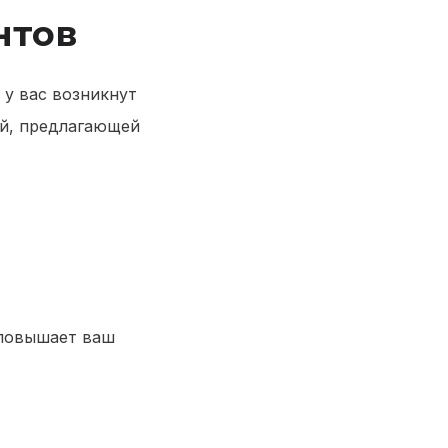
нтов
 у вас возникнут
ой, предлагающей
 повышает ваш