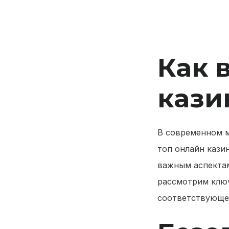
Как 
кази
В современном м
топ онлайн кази
важным аспектам
рассмотрим ключ
соответствующе