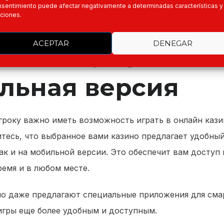
sentimiento puede afectar negativamente a determinadas características y
орые бонусы могут иметь сложные условия отыгрыша,
ciones.
для игроков.
ACEPTAR
DENEGAR
ство пользовани
льная версия
року важно иметь возможность играть в онлайн кази
итесь, что выбранное вами казино предлагает удобны
так и на мобильной версии. Это обеспечит вам доступ
ремя и в любом месте.
о даже предлагают специальные приложения для сма
игры еще более удобным и доступным.