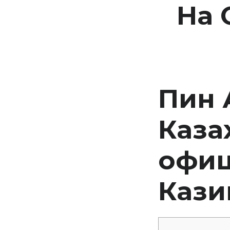
На 
Пин 
Каза
офиц
Кази