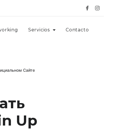
working
Servicios
Contacto
фициальном Сайте
ать
in Up