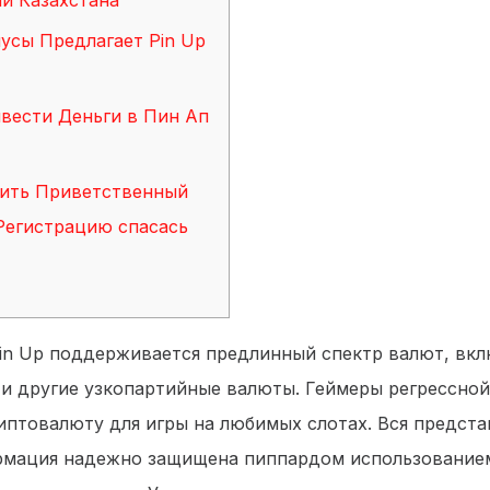
усы Предлагает Pin Up
вести Деньги в Пин Ап
чить Приветственный
Регистрацию спасась
Pin Up поддерживается предлинный спектр валют, вкл
 и другие узкопартийные валюты. Геймеры регрессной
иптовалюту для игры на любимых слотах. Вся предста
рмация надежно защищена пиппардом использование