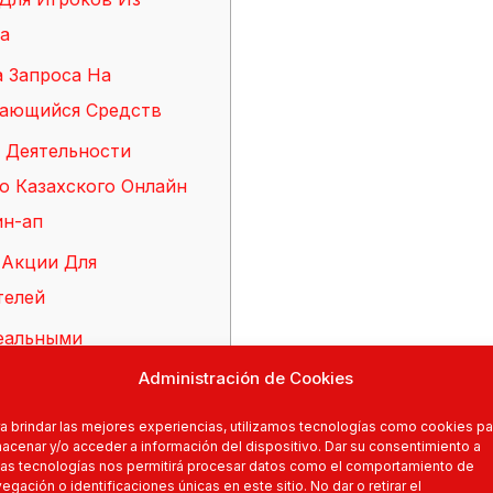
а
 Запроса На
ающийся Средств
 Деятельности
о Казахского Онлайн
ин-ап
 Акции Для
телей
еальными
елей О Pin Up
Administración de Cookies
вался С Службой
a brindar las mejores experiencias, utilizamos tecnologías como cookies pa
Казино Пинап?
acenar y/o acceder a información del dispositivo. Dar su consentimiento a
as tecnologías nos permitirá procesar datos como el comportamiento de
egación o identificaciones únicas en este sitio. No dar o retirar el
n Up В Мобильной