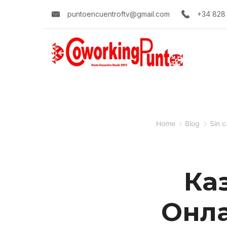
Skip
puntoencuentroftv@gmail.com
+34 828
to
content
Home
Blog
Sin c
Ка
Онла