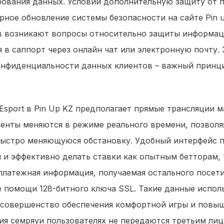
ования данных. Условии дополнительную защиту от п
рное обновление системы безопасности на сайте Pin u
в возникают вопросы относительно защиты информац
я в саппорт через онлайн чат или электронную почту.
нфиденциальности данных клиентов – важный принци
Esport в Pin Up KZ предполагает прямые трансляции м
иенты меняются в режиме реального времени, позволя
быстро меняющуюся обстановку. Удобный интерфейс п
 и эффективно делать ставки как опытным бетторам, 
платежная информация, получаемая остального посети
 помощи 128-битного ключа SSL. Такие данные испол
совершенство обеспечения комфортной игры и повыш
ия семряуи пользователях не передаются третьим ли