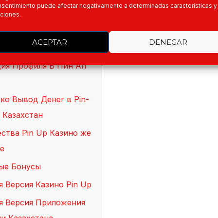
sentimiento puede afectar negativamente a determinadas características y
ciones.
траховаться»
ACEPTAR
DENEGAR
 Казино Pin Up?
ция Профиля В Пин Ап
ко Вывод Денег в Pin-
 Казахстан
ства Pin Up Казино же
е
ые Бонусы
 Версия Казино Pin Up
я Версия Приложения
и Казахстана