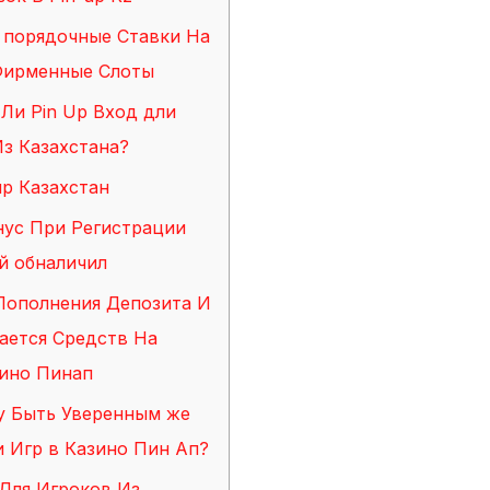
: порядочные Ставки На
Фирменные Слоты
Ли Pin Up Вход дли
з Казахстана?
up Казахстан
нус При Регистрации
й обналичил
Пополнения Депозита И
ается Средств На
зино Пинап
у Быть Уверенным же
 Игр в Казино Пин Ап?
Для Игроков Из