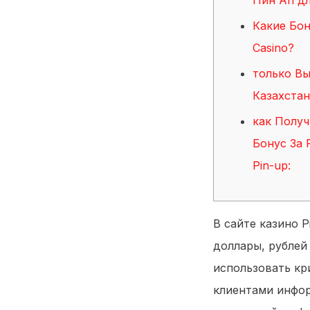
Какие Бон
Casino?
только Вы
Казахстан
как Полу
Бонус За 
Pin-up:
В сайте казино 
доллары, рублей
использовать кр
клиентами инфо