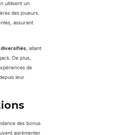
n utilisent un
ères des joueurs.
entes, assurant
 diversifiés
, allant
jack. De plus,
expériences de
depuis leur
ions
bondance des bonus
peuvent agrémenter