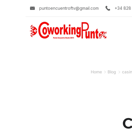
Skip
puntoencuentroftv@gmail.com
+34 828
to
content
Home
Blog
casin
C