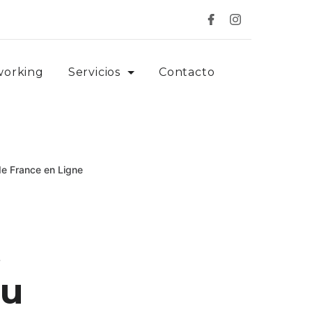
working
Servicios
Contacto
de France en Ligne
t
du