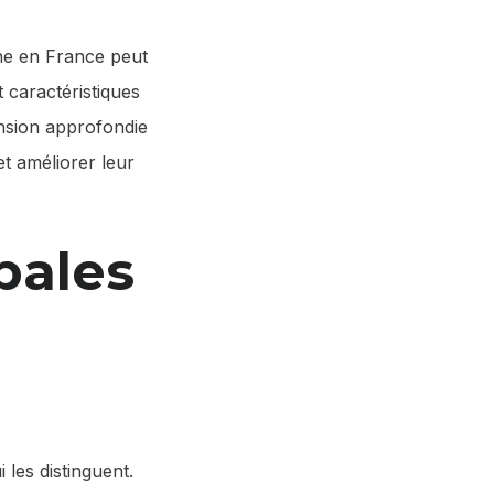
gne en France peut
t caractéristiques
nsion approfondie
et améliorer leur
pales
 les distinguent.