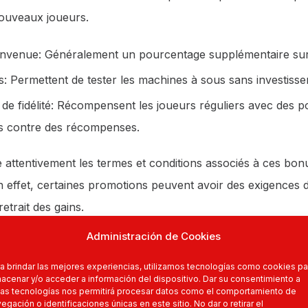
nouveaux joueurs.
nvenue: Généralement un pourcentage supplémentaire sur 
s: Permettent de tester les machines à sous sans investisseme
e fidélité: Récompensent les joueurs réguliers avec des po
s contre des récompenses.
lire attentivement les termes et conditions associés à ces b
n effet, certaines promotions peuvent avoir des exigences 
 retrait des gains.
Administración de Cookies
ologie et Accessi
a brindar las mejores experiencias, utilizamos tecnologías como cookies pa
asinos en Ligne
acenar y/o acceder a información del dispositivo. Dar su consentimiento a
as tecnologías nos permitirá procesar datos como el comportamiento de
egación o identificaciones únicas en este sitio. No dar o retirar el