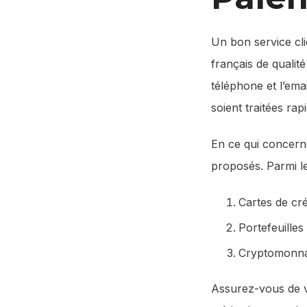
Un bon service cli
français de qualité
téléphone et l’ema
soient traitées ra
En ce qui concerne
proposés. Parmi le
Cartes de cré
Portefeuilles
Cryptomonnai
Assurez-vous de vé