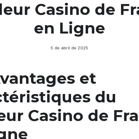
leur Casino de F
en Ligne
5 de abril de 2025
Avantages et
téristiques du
eur Casino de Fr
igne