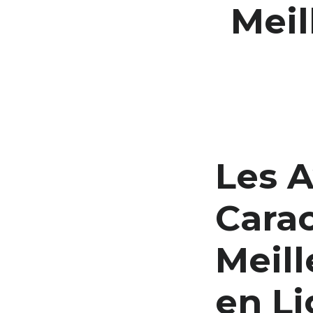
Meil
Les 
Carac
Meill
en L