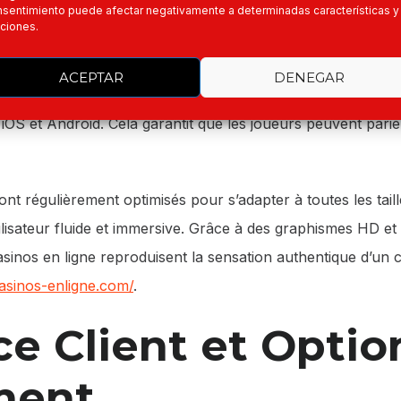
sentimiento puede afectar negativamente a determinadas características y
ciones.
l’utilisation de la technologie moderne sont des facteurs dét
en ligne fiable. Les meilleures plateformes de jeux en ligne
ACEPTAR
DENEGAR
vement dans le développement mobile, offrant des applicati
 iOS et Android. Cela garantit que les joueurs peuvent parie
ont régulièrement optimisés pour s’adapter à toutes les taill
lisateur fluide et immersive. Grâce à des graphismes HD et
sinos en ligne reproduisent la sensation authentique d’un 
casinos-enligne.com/
.
ce Client et Optio
ment