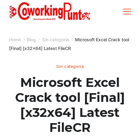
Skip
to
content
Home
Blog
Sin categoría
Microsoft Excel Crack tool
[Final] [x32x64] Latest FileCR
Sin categoría
Microsoft Excel
Crack tool [Final]
[x32x64] Latest
FileCR