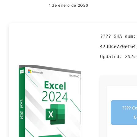
1 de enero de 2026
???? SHA sum:
4738ce720ef64
Updated:
2025
???? C
C