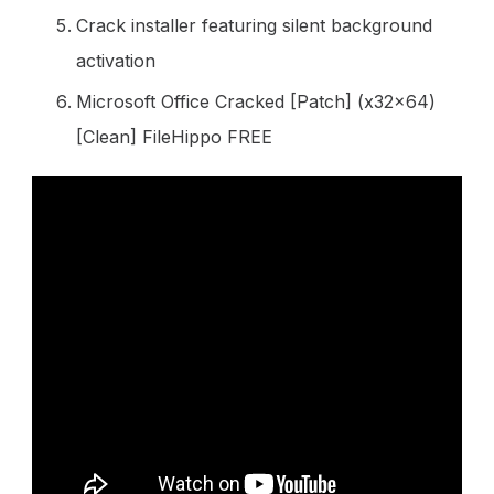
Crack installer featuring silent background
activation
Microsoft Office Cracked [Patch] (x32x64)
[Clean] FileHippo FREE