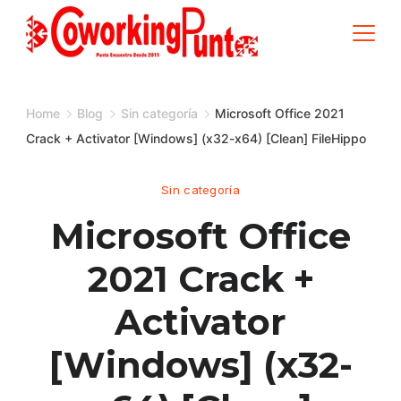
Skip
to
content
Home
Blog
Sin categoría
Microsoft Office 2021
Crack + Activator [Windows] (x32-x64) [Clean] FileHippo
Sin categoría
Microsoft Office
2021 Crack +
Activator
[Windows] (x32-