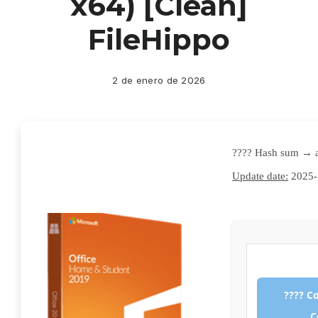
x64) [Clean]
FileHippo
2 de enero de 2026
???? Hash sum →
Update date:
2025-
???? C
C