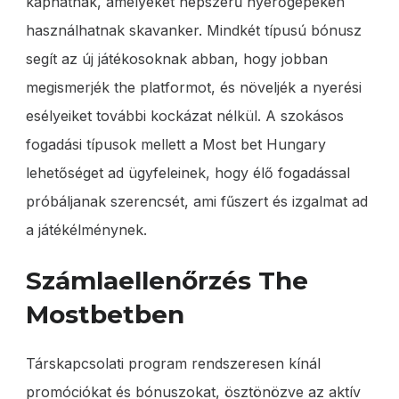
kaphatnak, amelyeket népszerű nyerőgépeken
használhatnak skavanker. Mindkét típusú bónusz
segít az új játékosoknak abban, hogy jobban
megismerjék the platformot, és növeljék a nyerési
esélyeiket további kockázat nélkül. A szokásos
fogadási típusok mellett a Most bet Hungary
lehetőséget ad ügyfeleinek, hogy élő fogadással
próbáljanak szerencsét, ami fűszert és izgalmat ad
a játékélménynek.
Számlaellenőrzés The
Mostbetben
Társkapcsolati program rendszeresen kínál
promóciókat és bónuszokat, ösztönözve az aktív