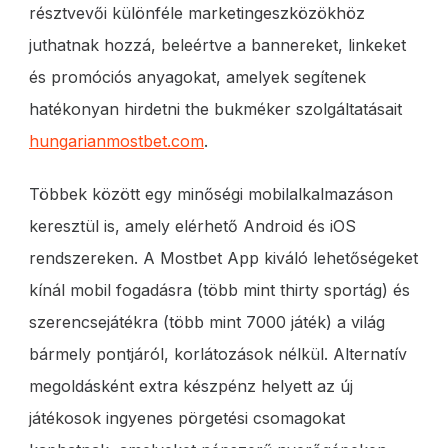
résztvevői különféle marketingeszközökhöz
juthatnak hozzá, beleértve a bannereket, linkeket
és promóciós anyagokat, amelyek segítenek
hatékonyan hirdetni the bukméker szolgáltatásait
hungarianmostbet.com
.
Többek között egy minőségi mobilalkalmazáson
keresztül is, amely elérhető Android és iOS
rendszereken. A Mostbet App kiváló lehetőségeket
kínál mobil fogadásra (több mint thirty sportág) és
szerencsejátékra (több mint 7000 játék) a világ
bármely pontjáról, korlátozások nélkül. Alternatív
megoldásként extra készpénz helyett az új
játékosok ingyenes pörgetési csomagokat