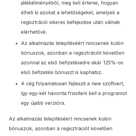
játékélményéből, meg kell értenie, hogyan
élheti ki azokat a lehetőségeket, amelyek a
regisztráció sikeres befejezése után válnak
elérhetővé.
Az alkalmazás telepítéséért nincsenek külön
bónuszok, azonban a regisztrációt követően
azonnal az első befizetésedre akár 125%-os
első befizetési bónuszt is kaphatsz.
A cég folyamatosan fejleszti a new szoftvert,
így egy-két havonta frissíteni kell a programot
egy újabb verzióra.
Az alkalmazás telepítéséért nincsenek külön
bónuszok, azonban a regisztrációt követően