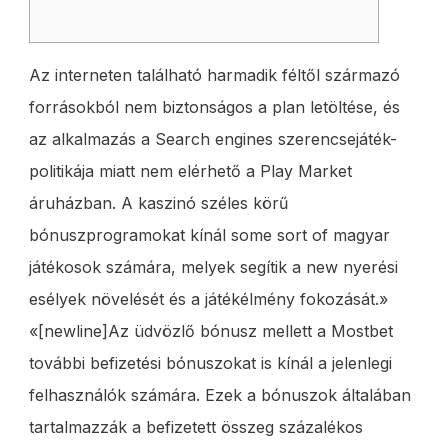
Az interneten található harmadik féltől származó
forrásokból nem biztonságos a plan letöltése, és
az alkalmazás a Search engines szerencsejáték-
politikája miatt nem elérhető a Play Market
áruházban. A kaszinó széles körű
bónuszprogramokat kínál some sort of magyar
játékosok számára, melyek segítik a new nyerési
esélyek növelését és a játékélmény fokozását.»
«[newline]Az üdvözlő bónusz mellett a Mostbet
további befizetési bónuszokat is kínál a jelenlegi
felhasználók számára. Ezek a bónuszok általában
tartalmazzák a befizetett összeg százalékos