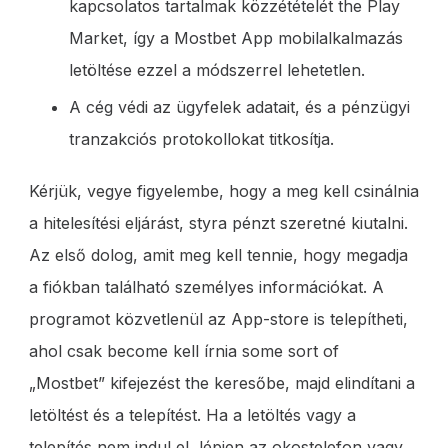
kapcsolatos tartalmak közzétételét the Play
Market, így a Mostbet App mobilalkalmazás
letöltése ezzel a módszerrel lehetetlen.
A cég védi az ügyfelek adatait, és a pénzügyi
tranzakciós protokollokat titkosítja.
Kérjük, vegye figyelembe, hogy a meg kell csinálnia
a hitelesítési eljárást, styra pénzt szeretné kiutalni.
Az első dolog, amit meg kell tennie, hogy megadja
a fiókban található személyes információkat. A
programot közvetlenül az App-store is telepítheti,
ahol csak become kell írnia some sort of
„Mostbet” kifejezést the keresőbe, majd elindítani a
letöltést és a telepítést. Ha a letöltés vagy a
telepítés nem indul el, lépjen az okostelefon vagy