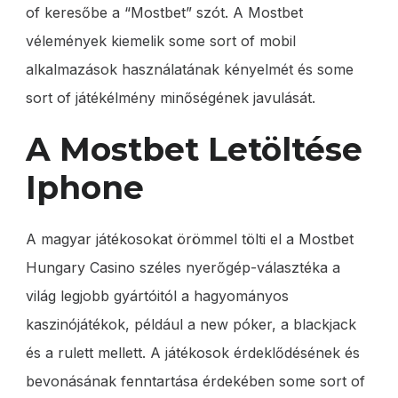
of keresőbe a “Mostbet” szót. A Mostbet
vélemények kiemelik some sort of mobil
alkalmazások használatának kényelmét és some
sort of játékélmény minőségének javulását.
A Mostbet Letöltése
Iphone
A magyar játékosokat örömmel tölti el a Mostbet
Hungary Casino széles nyerőgép-választéka a
világ legjobb gyártóitól a hagyományos
kaszinójátékok, például a new póker, a blackjack
és a rulett mellett. A játékosok érdeklődésének és
bevonásának fenntartása érdekében some sort of