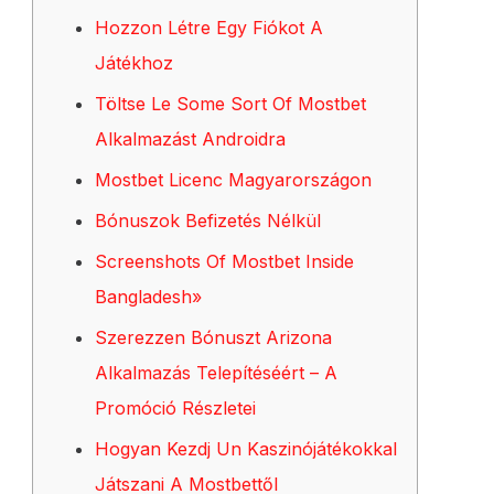
Hozzon Létre Egy Fiókot A
Játékhoz
Töltse Le Some Sort Of Mostbet
Alkalmazást Androidra
Mostbet Licenc Magyarországon
Bónuszok Befizetés Nélkül
Screenshots Of Mostbet Inside
Bangladesh»
Szerezzen Bónuszt Arizona
Alkalmazás Telepítéséért – A
Promóció Részletei
Hogyan Kezdj Un Kaszinójátékokkal
Játszani A Mostbettől