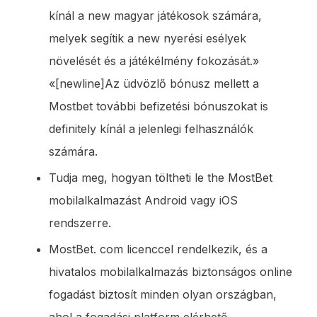
kínál a new magyar játékosok számára,
melyek segítik a new nyerési esélyek
növelését és a játékélmény fokozását.»
«[newline]Az üdvözlő bónusz mellett a
Mostbet további befizetési bónuszokat is
definitely kínál a jelenlegi felhasználók
számára.
Tudja meg, hogyan töltheti le the MostBet
mobilalkalmazást Android vagy iOS
rendszerre.
MostBet. com licenccel rendelkezik, és a
hivatalos mobilalkalmazás biztonságos online
fogadást biztosít minden olyan országban,
ahol a fogadási platform elérhető.