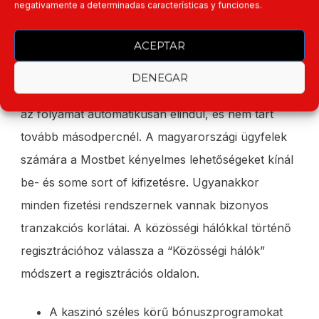
A MostBet mobilalkalmazást Android vagy iOS
negativamente a determinadas características y funciones.
készülékekre is letöltheti regisztrációkor. Amikor a
ACEPTAR
new mobilalkalmazás új verziója elérhetővé válik,
an application indításakor a képernyőn felirat jelzi
DENEGAR
majd a frissítés lehetőségét. Csak egyezzen bele,
az folyamat automatikusan elindul, és nem tart
tovább másodpercnél. A magyarországi ügyfelek
számára a Mostbet kényelmes lehetőségeket kínál
be- és some sort of kifizetésre. Ugyanakkor
minden fizetési rendszernek vannak bizonyos
tranzakciós korlátai. A közösségi hálókkal történő
regisztrációhoz válassza a “Közösségi hálók”
módszert a regisztrációs oldalon.
A kaszinó széles körű bónuszprogramokat