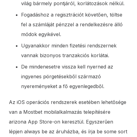
világ bármely pontjáról, korlátozások nélkül.
Fogadáshoz a regisztrációt követően, töltse
fel a számláját pénzzel a rendelkezésre álló
módok egyikével.
Ugyanakkor minden fizetési rendszernek
vannak bizonyos tranzakciós korlátai.
De mindenesetre vissza kell nyerned az
ingyenes pörgetésekből származó
nyereményeket a fő egyenlegedből.
Az iOS operációs rendszerek esetében lehetősége
van a Mostbet mobilalkalmazás telepítésére
arizona App Store-on keresztül. Egyszerűen
lépjen always be az áruházba, és írja be some sort