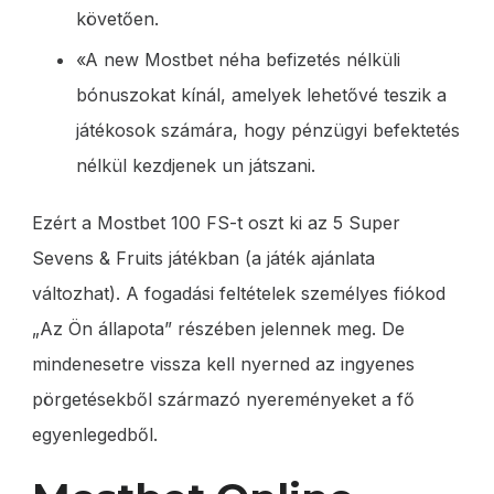
követően.
«A new Mostbet néha befizetés nélküli
bónuszokat kínál, amelyek lehetővé teszik a
játékosok számára, hogy pénzügyi befektetés
nélkül kezdjenek un játszani.
Ezért a Mostbet 100 FS-t oszt ki az 5 Super
Sevens & Fruits játékban (a játék ajánlata
változhat). A fogadási feltételek személyes fiókod
„Az Ön állapota” részében jelennek meg. De
mindenesetre vissza kell nyerned az ingyenes
pörgetésekből származó nyereményeket a fő
egyenlegedből.