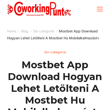
Skip
to
content
Home
Blog
Sin categoría
Mostbet App Download
Hogyan Lehet Letölteni A Mostbet Hu Mobilalkalmazást»
Sin categoría
Mostbet App
Download Hogyan
Lehet Letölteni A
Mostbet Hu