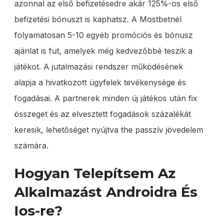
azonnal az első befizetésedre akár 125%-os első
befizetési bónuszt is kaphatsz. A Mostbetnél
folyamatosan 5-10 egyéb promóciós és bónusz
ajánlat is fut, amelyek még kedvezőbbé teszik a
játékot. A jutalmazási rendszer működésének
alapja a hivatkozott ügyfelek tevékenysége és
fogadásai. A partnerek minden új játékos után fix
összeget és az elvesztett fogadások százalékát
keresik, lehetőséget nyújtva the passzív jövedelem
számára.
Hogyan Telepítsem Az
Alkalmazást Androidra És
Ios-re?