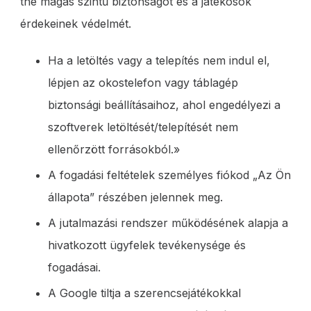
the magas szintű biztonságot és a játékosok
érdekeinek védelmét.
Ha a letöltés vagy a telepítés nem indul el,
lépjen az okostelefon vagy táblagép
biztonsági beállításaihoz, ahol engedélyezi a
szoftverek letöltését/telepítését nem
ellenőrzött forrásokból.»
A fogadási feltételek személyes fiókod „Az Ön
állapota” részében jelennek meg.
A jutalmazási rendszer működésének alapja a
hivatkozott ügyfelek tevékenysége és
fogadásai.
A Google tiltja a szerencsejátékokkal