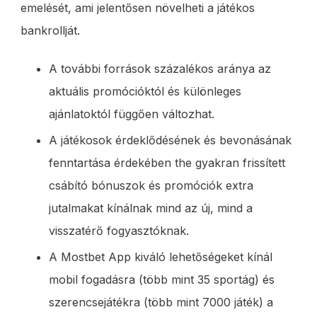
emelését, ami jelentősen növelheti a játékos
bankrollját.
A további források százalékos aránya az
aktuális promócióktól és különleges
ajánlatoktól függően változhat.
A játékosok érdeklődésének és bevonásának
fenntartása érdekében the gyakran frissített
csábító bónuszok és promóciók extra
jutalmakat kínálnak mind az új, mind a
visszatérő fogyasztóknak.
A Mostbet App kiváló lehetőségeket kínál
mobil fogadásra (több mint 35 sportág) és
szerencsejátékra (több mint 7000 játék) a