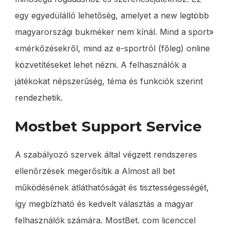
egy egyedülálló lehetőség, amelyet a new legtöbb
magyarországi bukméker nem kínál. Mind a sport»
«mérkőzésekről, mind az e-sportról (főleg) online
közvetítéseket lehet nézni. A felhasználók a
játékokat népszerűség, téma és funkciók szerint
rendezhetik.
Mostbet Support Service
A szabályozó szervek által végzett rendszeres
ellenőrzések megerősítik a Almost all bet
működésének átláthatóságát és tisztességességét,
így megbízható és kedvelt választás a magyar
felhasználók számára. MostBet. com licenccel