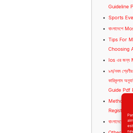
Guideline 
Sports Eve
বাংলাদেশে Mo
Tips For 
Choosing 
Ios এর জন্য 
৯ম/নবম শ্রেণ
কারিকুলাম অন
Guide Pdf
Method Th
Registratio
Par
alm
বাংলাদেশে Mos
est
nav
Other Bon