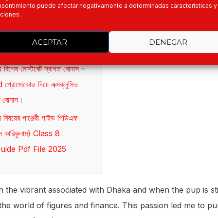
sentimiento puede afectar negativamente a determinadas características y
ciones.
 Encouraged Bonus
me: Social Networks In
ACEPTAR
DENEGAR
To Messengers
্য বিশেষ মোস্টবেট স্বাগত বোনাস –
্রোমোকোড দিয়ে এক্সক্লুসিভ
গত বোনাস।
 বিষয়ের পাঞ্জেরী গাইড পিডিএফ
ন কারিকুলাম) Class 8
uide Pdf File 2025
n the vibrant associated with Dhaka and when the pup is s
he world of figures and finance. This passion led me to p