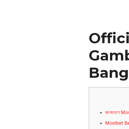
Offic
Gamb
Bang
বাংলাদেশে Mo
Mostbet Be