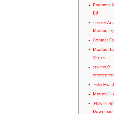
Payment A
Bd
বাংলাদেশে An
Mostbet অ্য
Contact F
Mostbet Bd নি
ইন্টারফেস
কোন প্রশ্ন? –
বাংলাদেশের সা
কিভাবে Most
Method 1: 
সপ্তম/৭ম শ্র
Download (