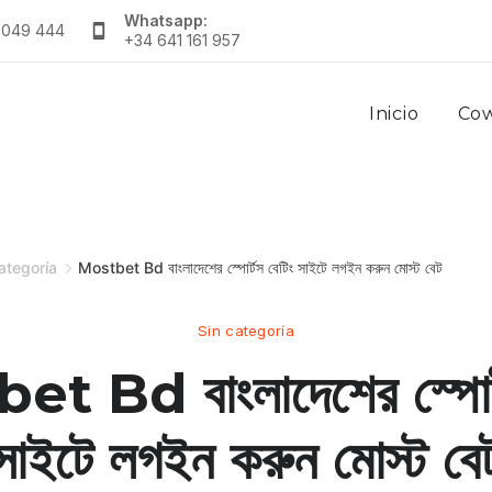
Whatsapp:
 049 444
+34 641 161 957
Inicio
Co
ategoría
Mostbet Bd বাংলাদেশের স্পোর্টস বেটিং সাইটে লগইন করুন মোস্ট বেট
Sin categoría
t Bd বাংলাদেশের স্পোর্ট
সাইটে লগইন করুন মোস্ট বে