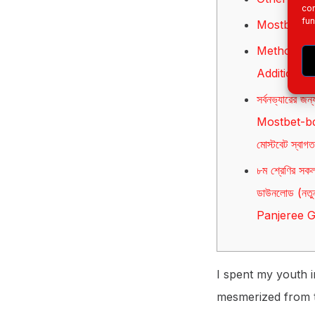
con
fun
Mostbet’s
Method So
Addition 
সর্বনভ্যারের জন
Mostbet-bd প
মোস্টবেট স্বা
৮ম শ্রেণির সকল
ডাউনলোড (নতু
Panjeree G
I spent my youth i
mesmerized from t