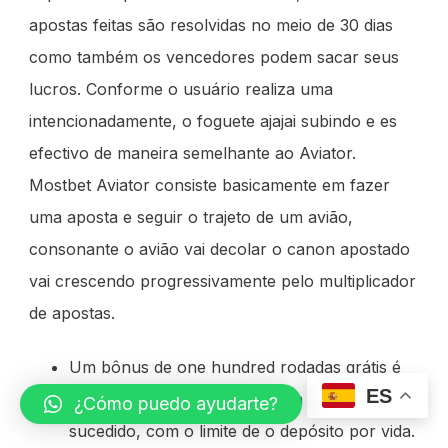
apostas feitas são resolvidas no meio de 30 dias
como também os vencedores podem sacar seus
lucros. Conforme o usuário realiza uma
intencionadamente, o foguete ajajai subindo e es
efectivo de maneira semelhante ao Aviator.
Mostbet Aviator consiste basicamente em fazer
uma aposta e seguir o trajeto de um avião,
consonante o avião vai decolar o canon apostado
vai crescendo progressivamente pelo multiplicador
de apostas.
Um bônus de one hundred rodadas grátis é
ES
dado ao participante com cada depósito bem-
¿Cómo puedo ayudarte?
sucedido, com o limite de o depósito por vida.