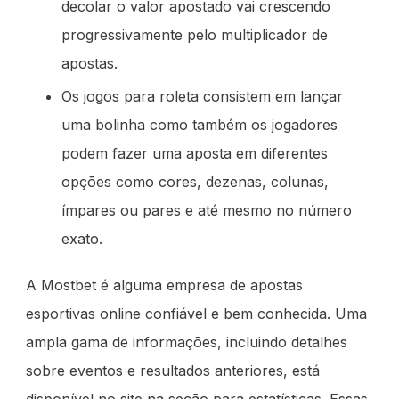
decolar o valor apostado vai crescendo
progressivamente pelo multiplicador de
apostas.
Os jogos para roleta consistem em lançar
uma bolinha como também os jogadores
podem fazer uma aposta em diferentes
opções como cores, dezenas, colunas,
ímpares ou pares e até mesmo no número
exato.
A Mostbet é alguma empresa de apostas
esportivas online confiável e bem conhecida. Uma
ampla gama de informações, incluindo detalhes
sobre eventos e resultados anteriores, está