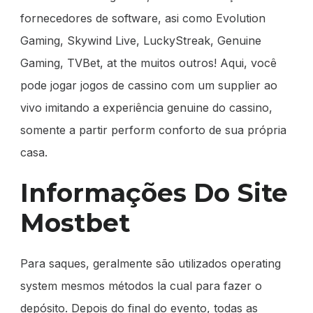
fornecedores de software, asi como Evolution
Gaming, Skywind Live, LuckyStreak, Genuine
Gaming, TVBet, at the muitos outros! Aqui, você
pode jogar jogos de cassino com um supplier ao
vivo imitando a experiência genuine do cassino,
somente a partir perform conforto de sua própria
casa.
Informações Do Site
Mostbet
Para saques, geralmente são utilizados operating
system mesmos métodos la cual para fazer o
depósito. Depois do final do evento, todas as