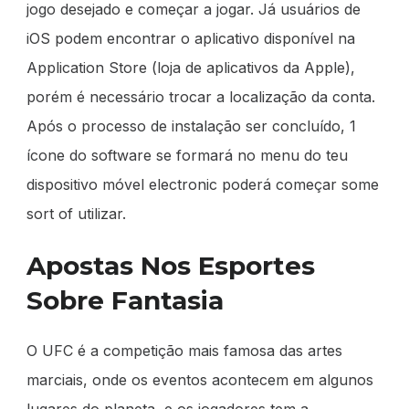
jogo desejado e começar a jogar. Já usuários de
iOS podem encontrar o aplicativo disponível na
Application Store (loja de aplicativos da Apple),
porém é necessário trocar a localização da conta.
Após o processo de instalação ser concluído, 1
ícone do software se formará no menu do teu
dispositivo móvel electronic poderá começar some
sort of utilizar.
Apostas Nos Esportes
Sobre Fantasia
O UFC é a competição mais famosa das artes
marciais, onde os eventos acontecem em algunos
lugares do planeta, e os jogadores tem a