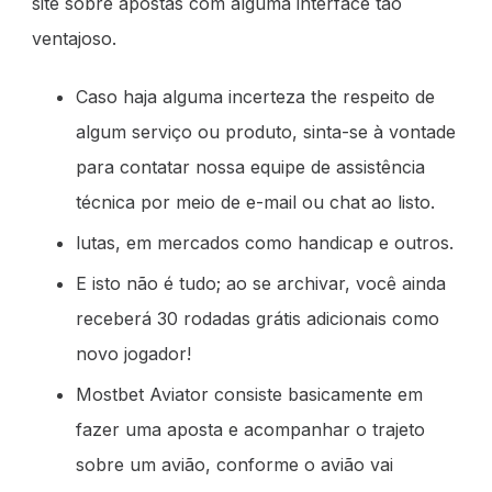
site sobre apostas com alguma interface tão
ventajoso.
Caso haja alguma incerteza the respeito de
algum serviço ou produto, sinta-se à vontade
para contatar nossa equipe de assistência
técnica por meio de e-mail ou chat ao listo.
lutas, em mercados como handicap e outros.
E isto não é tudo; ao se archivar, você ainda
receberá 30 rodadas grátis adicionais como
novo jogador!
Mostbet Aviator consiste basicamente em
fazer uma aposta e acompanhar o trajeto
sobre um avião, conforme o avião vai