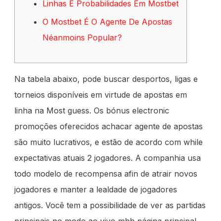
Linhas E Probabilidades Em Mostbet
O Mostbet É O Agente De Apostas
Néanmoins Popular?
Na tabela abaixo, pode buscar desportos, ligas e
torneios disponíveis em virtude de apostas em
linha na Most guess. Os bónus electronic
promoções oferecidos achacar agente de apostas
são muito lucrativos, e estão de acordo com while
expectativas atuais 2 jogadores. A companhia usa
todo modelo de recompensa afin de atrair novos
jogadores e manter a lealdade de jogadores
antigos. Você tem a possibilidade de ver as partidas