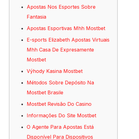
Apostas Nos Esportes Sobre
Fantasia
Apostas Esportivas Mhh Mostbet
E-sports Elizabeth Apostas Virtuais
Mhh Casa De Expresamente
Mostbet
Výhody Kasina Mostbet
Métodos Sobre Depósito Na
Mostbet Brasile
Mostbet Revisão Do Casino
Informações Do Site Mostbet
O Agente Para Apostas Está
Disponível Para Dispositivos