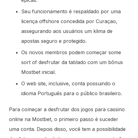
Seu funcionamento é respaldado por uma
licença offshore concedida por Curaçao,
assegurando aos usuários um klima de
apostas seguro e protegido.
Os novos membros podem começar some
sort of desfrutar da tablado com um bônus
Mostbet inicial.
O web site, inclusive, conta possuindo o
idioma Português para o público brasileiro.
Para começar a desfrutar dos jogos para cassino
online na Mostbet, o primeiro passo é suceder
uma conta. Depois disso, você tem a possibilidade