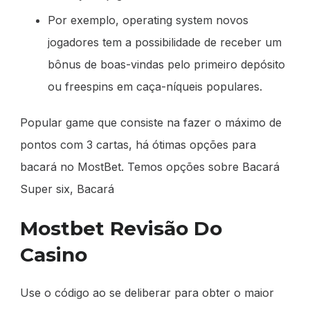
Por exemplo, operating system novos
jogadores tem a possibilidade de receber um
bônus de boas-vindas pelo primeiro depósito
ou freespins em caça-níqueis populares.
Popular game que consiste na fazer o máximo de
pontos com 3 cartas, há ótimas opções para
bacará no MostBet. Temos opções sobre Bacará
Super six, Bacará
Mostbet Revisão Do
Casino
Use o código ao se deliberar para obter o maior