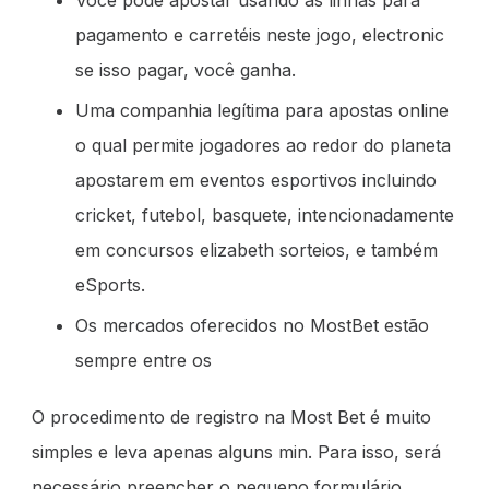
pagamento e carretéis neste jogo, electronic
se isso pagar, você ganha.
Uma companhia legítima para apostas online
o qual permite jogadores ao redor do planeta
apostarem em eventos esportivos incluindo
cricket, futebol, basquete, intencionadamente
em concursos elizabeth sorteios, e também
eSports.
Os mercados oferecidos no MostBet estão
sempre entre os
O procedimento de registro na Most Bet é muito
simples e leva apenas alguns min. Para isso, será
necessário preencher o pequeno formulário,