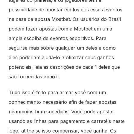
possibilidade de apostar em los dos esses eventos
na casa de aposta Mostbet. Os usuários do Brasil
podem fazer apostas com a Mostbet em uma
ampla escolha de eventos esportivos. Para
seguirse mais sobre qualquer um deles e como
eles poderiam ajudá-lo a otimizar seus ganhos
potenciais, leia as descrições de cada 1 deles que
são fornecidas abaixo.
Tudo isso é feito para armar você com um
conhecimento necessário afin de fazer apostas
néanmoins bem sucedidas. Você pode apostar
usando as linhas para pagamento e carretéis neste
jogo, at the se isso compensar, você ganha. Os