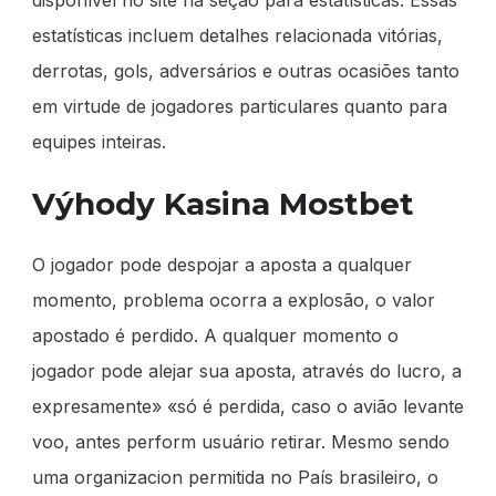
disponível no site na seção para estatísticas. Essas
estatísticas incluem detalhes relacionada vitórias,
derrotas, gols, adversários e outras ocasiões tanto
em virtude de jogadores particulares quanto para
equipes inteiras.
Výhody Kasina Mostbet
O jogador pode despojar a aposta a qualquer
momento, problema ocorra a explosão, o valor
apostado é perdido. A qualquer momento o
jogador pode alejar sua aposta, através do lucro, a
expresamente» «só é perdida, caso o avião levante
voo, antes perform usuário retirar. Mesmo sendo
uma organizacion permitida no País brasileiro, o