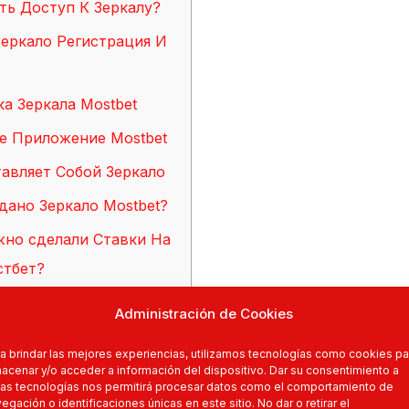
ть Доступ К Зеркалу?
еркало Регистрация И
а Зеркала Mostbet
е Приложение Mostbet
авляет Собой Зеркало
дано Зеркало Mostbet?
жно сделали Ставки На
стбет?
т конечно Казино
Administración de Cookies
акие-либо Бонусы Или
a brindar las mejores experiencias, utilizamos tecnologías como cookies pa
acenar y/o acceder a información del dispositivo. Dar su consentimiento a
as tecnologías nos permitirá procesar datos como el comportamiento de
 же Телеграм-канале
egación o identificaciones únicas en este sitio. No dar o retirar el