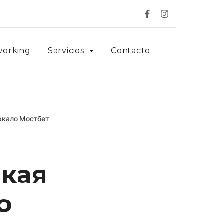
working
Servicios
Contacto
ркало Мостбет
ская
о