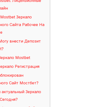
stbet: Лицензионные
лайн
 Mostbet Зеркало
ного Сайта Рабочее На
е
Могу внести Депозит
t?
Зеркало Mostbet
еркало Регистрация
аблокирован
ного Сайт Мостбет?
 актуальный Зеркало
 Сегодня?