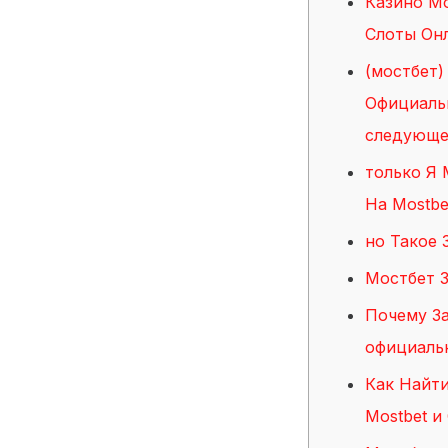
Казино Mo
Слоты Он
(мостбет)
Официаль
следующе
только Я 
На Mostbe
но Такое 
Мостбет З
Почему З
официаль
Как Найти
Mostbet и