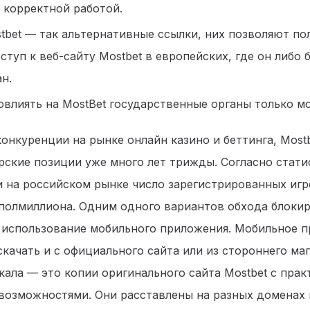
 корректной работой.
tbet — так альтернативные ссылки, них позволяют по
ступ к веб-сайту Mostbet в европейских, где он либо 
н.
овлиять на MostBet государственные органы только мо
конкуренции на рынке онлайн казино и беттинга, Mostb
рские позиции уже много лет трижды. Согласно статис
 на российском рынке число зарегистрированных иг
полмиллиона. Одним одного вариантов обхода блокир
я использование мобильного приложения. Мобильное 
качать и с официального сайта или из стороннего ма
кала — это копии оригинального сайта Mostbet с пра
возможностями. Они расставлены на разных доменах 