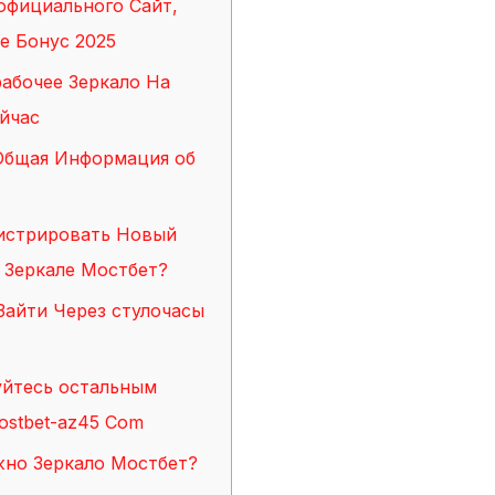
официального Сайт,
е Бонус 2025
абочее Зеркало На
йчас
Общая Информация об
гистрировать Новый
 Зеркале Мостбет?
Зайти Через стулочасы
уйтесь остальным
ostbet-az45 Com
жно Зеркало Мостбет?