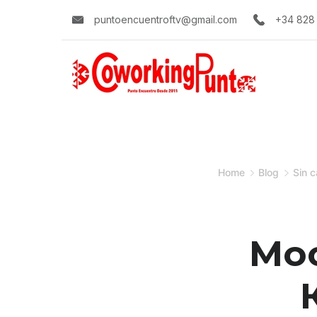
Skip
puntoencuentroftv@gmail.com
+34 828
to
content
Home
Blog
Sin c
Мос