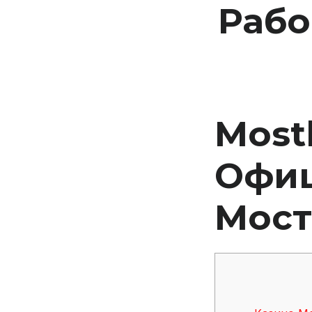
Рабо
Most
Офиц
Мост