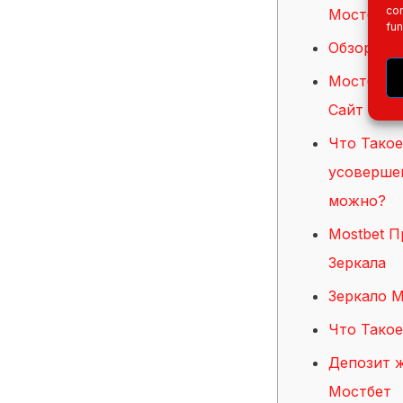
con
Мостбет
fun
Обзор Бк
Мостбет З
Сайт
Что Такое
усоверше
можно?
Mostbet П
Зеркала
Зеркало M
Что Такое
Депозит 
Мостбет