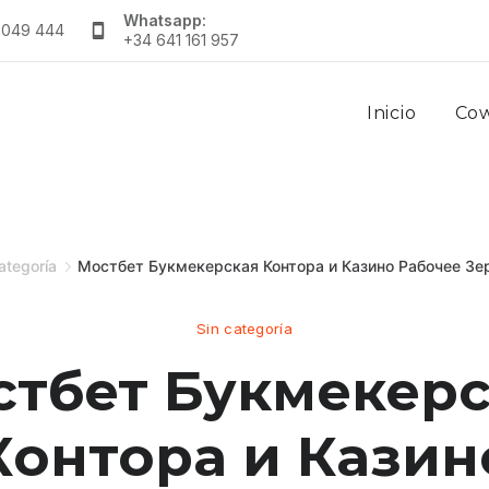
Whatsapp:
 049 444
+34 641 161 957
Inicio
Co
ategoría
Мостбет Букмекерская Контора и Казино Рабочее Зе
Sin categoría
тбет Букмекер
Контора и Казин