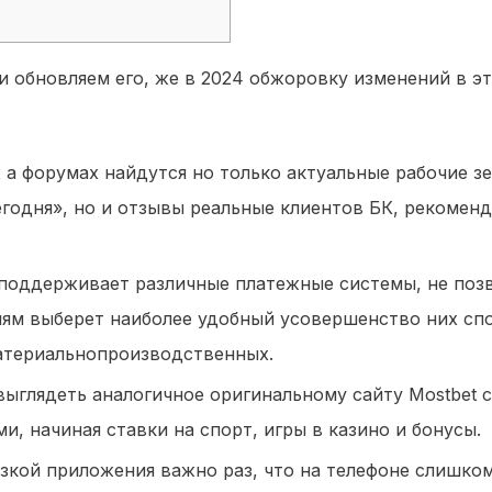
 обновляем его, же в 2024 обжоровку изменений в э
 а форумах найдутся но только актуальные рабочие з
егодня», но и отзывы реальные клиентов БК, рекомен
поддерживает различные платежные системы, не поз
лям выберет наиболее удобный усовершенство них сп
атериальнопроизводственных.
выглядеть аналогичное оригинальному сайту Mostbet 
и, начиная ставки на спорт, игры в казино и бонусы.
зкой приложения важно раз, что на телефоне слишком