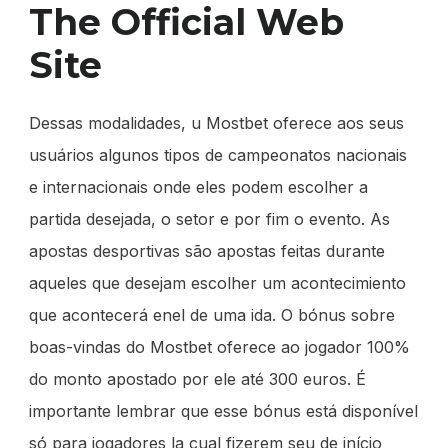
The Official Web
Site
Dessas modalidades, u Mostbet oferece aos seus
usuários algunos tipos de campeonatos nacionais
e internacionais onde eles podem escolher a
partida desejada, o setor e por fim o evento. As
apostas desportivas são apostas feitas durante
aqueles que desejam escolher um acontecimiento
que acontecerá enel de uma ida. O bónus sobre
boas-vindas do Mostbet oferece ao jogador 100%
do monto apostado por ele até 300 euros. É
importante lembrar que esse bónus está disponível
só para jogadores la cual fizerem seu de início