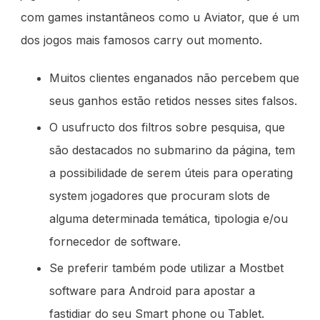
com games instantâneos como u Aviator, que é um
dos jogos mais famosos carry out momento.
Muitos clientes enganados não percebem que
seus ganhos estão retidos nesses sites falsos.
O usufructo dos filtros sobre pesquisa, que
são destacados no submarino da página, tem
a possibilidade de serem úteis para operating
system jogadores que procuram slots de
alguma determinada temática, tipologia e/ou
fornecedor de software.
Se preferir também pode utilizar a Mostbet
software para Android para apostar a
fastidiar do seu Smart phone ou Tablet.