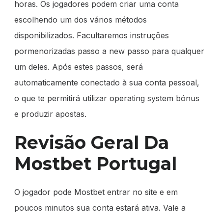
horas. Os jogadores podem criar uma conta
escolhendo um dos vários métodos
disponibilizados. Facultaremos instruções
pormenorizadas passo a new passo para qualquer
um deles. Após estes passos, será
automaticamente conectado à sua conta pessoal,
o que te permitirá utilizar operating system bónus
e produzir apostas.
Revisão Geral Da
Mostbet Portugal
O jogador pode Mostbet entrar no site e em
poucos minutos sua conta estará ativa. Vale a