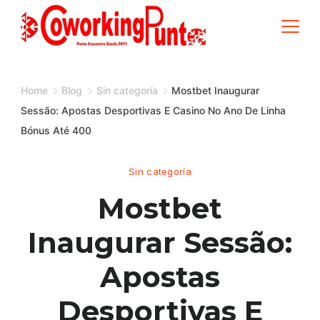
Skip
to
content
Home
Blog
Sin categoría
Mostbet Inaugurar
Sessão: Apostas Desportivas E Casino No Ano De Linha
Bónus Até 400
Sin categoría
Mostbet
Inaugurar Sessão:
Apostas
Desportivas E