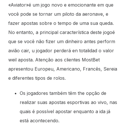
«Aviator»é um jogo novo e emocionante em que
você pode se tornar um piloto da aeronave, e
fazer apostas sobre o tempo de uma sua queda.
No entanto, a principal característica deste jogoé
que se você não fizer um dinheiro antes perform
avião cair, u jogador perderá en totalidad o valor
weil aposta. Atenção aos clientes MostBet
apresentou Europeu, Americano, Francês, Sereia
e diferentes tipos de rolos.
Os jogadores também têm the opção de
realizar suas apostas esportivas ao vivo, nas
quais é possível apostar enquanto a ida já
está acontecendo.