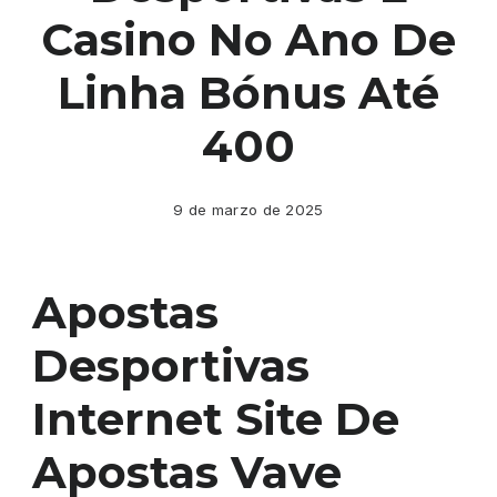
Casino No Ano De
Linha Bónus Até
400
9 de marzo de 2025
Apostas
Desportivas
Internet Site De
Apostas Vave