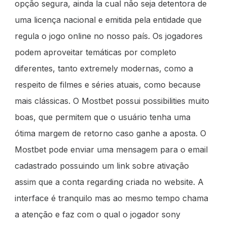
opção segura, ainda la cual não seja detentora de
uma licença nacional e emitida pela entidade que
regula o jogo online no nosso país. Os jogadores
podem aproveitar temáticas por completo
diferentes, tanto extremely modernas, como a
respeito de filmes e séries atuais, como because
mais clássicas. O Mostbet possui possibilities muito
boas, que permitem que o usuário tenha uma
ótima margem de retorno caso ganhe a aposta. O
Mostbet pode enviar uma mensagem para o email
cadastrado possuindo um link sobre ativação
assim que a conta regarding criada no website. A
interface é tranquilo mas ao mesmo tempo chama
a atenção e faz com o qual o jogador sony