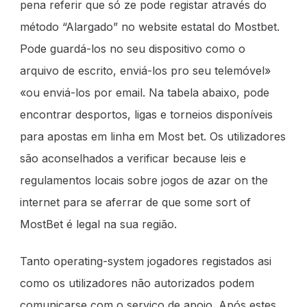
pena referir que só ze pode registar através do
método “Alargado” no website estatal do Mostbet.
Pode guardá-los no seu dispositivo como o
arquivo de escrito, enviá-los pro seu telemóvel»
«ou enviá-los por email. Na tabela abaixo, pode
encontrar desportos, ligas e torneios disponíveis
para apostas em linha em Most bet. Os utilizadores
são aconselhados a verificar because leis e
regulamentos locais sobre jogos de azar on the
internet para se aferrar de que some sort of
MostBet é legal na sua região.
Tanto operating-system jogadores registados asi
como os utilizadores não autorizados podem
comunicarse com o serviço de apoio. Após estes