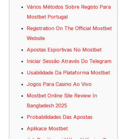
Vários Métodos Sobre Registo Para
Mostbet Portugal
Registration On The Official Mostbet
Website
Apostas Esportivas No Mostbet
Iniciar Sessão Através Do Telegram
Usabilidade Da Plataforma Mostbet
Jogos Para Casino Ao Vivo
Mostbet Online Site Review In
Bangladesh 2025
Probabilidades Das Apostas
Aplikace Mostbet