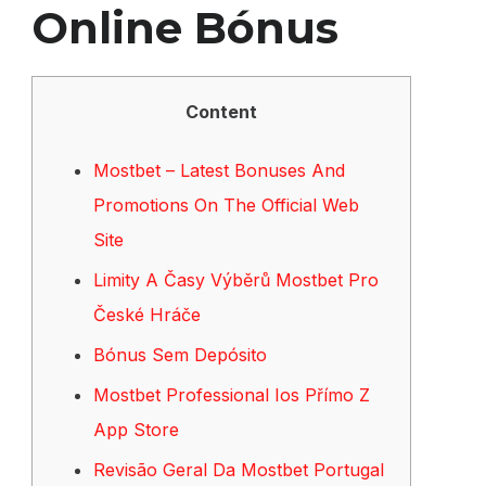
Online Bónus
Content
Mostbet – Latest Bonuses And
Promotions On The Official Web
Site
Limity A Časy Výběrů Mostbet Pro
České Hráče
Bónus Sem Depósito
Mostbet Professional Ios Přímo Z
App Store
Revisão Geral Da Mostbet Portugal