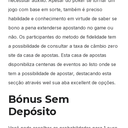
necessitar auxílio. Apesar do poker se tornar um
jogo com base em sorte, também é preciso
habilidade e conhecimento em virtude de saber se
bono a pena extenderse apostando no game ou
não. Os participantes do metodo de fidelidade tem
a possibilidade de consultar a taxa de câmbio zero
site da casa de apostas. Esta casa de apostas
disponibiliza centenas de eventos ao listo onde se
tem a possibilidade de apostar, destacando esta
secção através weil sua aba excellent de opções.
Bónus Sem
Depósito