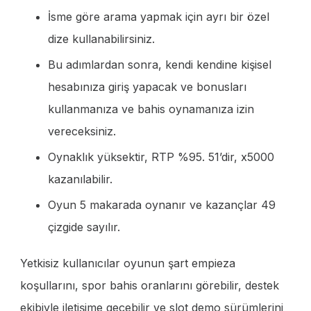
İsme göre arama yapmak için ayrı bir özel
dize kullanabilirsiniz.
Bu adımlardan sonra, kendi kendine kişisel
hesabınıza giriş yapacak ve bonusları
kullanmanıza ve bahis oynamanıza izin
vereceksiniz.
Oynaklık yüksektir, RTP %95. 51’dir, x5000
kazanılabilir.
Oyun 5 makarada oynanır ve kazançlar 49
çizgide sayılır.
Yetkisiz kullanıcılar oyunun şart empieza
koşullarını, spor bahis oranlarını görebilir, destek
ekibiyle iletişime geçebilir ve slot demo sürümlerini