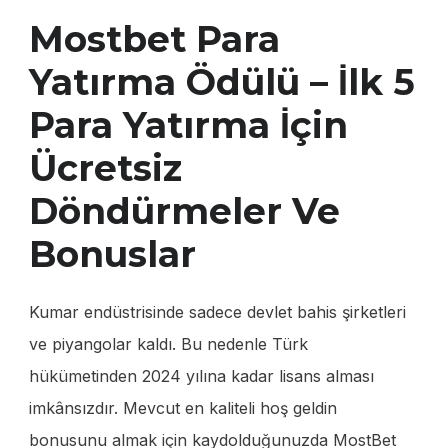
Mostbet Para
Yatırma Ödülü – İlk 5
Para Yatırma İçin
Ücretsiz
Döndürmeler Ve
Bonuslar
Kumar endüstrisinde sadece devlet bahis şirketleri
ve piyangolar kaldı. Bu nedenle Türk
hükümetinden 2024 yılına kadar lisans alması
imkânsızdır. Mevcut en kaliteli hoş geldin
bonusunu almak için kaydolduğunuzda MostBet