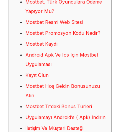
Mostbet, Türk Oyunculara Ödeme
Yapıyor Mu?
Mostbet Resmi Web Sitesi
Mostbet Promosyon Kodu Nedir?
Mostbet Kaydı
Android Apk Ve Ios Için Mostbet
Uygulaması
Kayıt Olun
Mostbet Hoş Geldin Bonusunuzu
Alın
Mostbet Tr’deki Bonus Türleri
Uygulamayı Android’e ( Apk) Indirin
İletişim Ve Müşteri Desteği