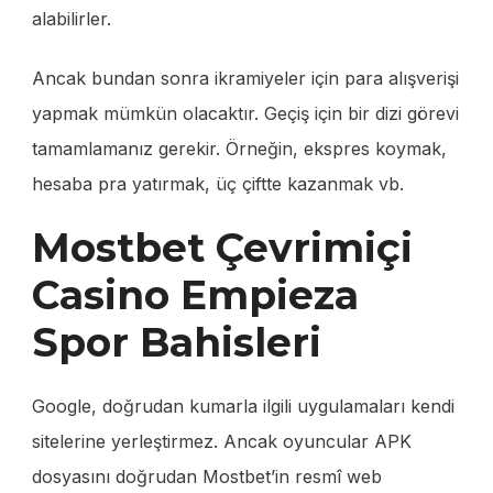
alabilirler.
Ancak bundan sonra ikramiyeler için para alışverişi
yapmak mümkün olacaktır. Geçiş için bir dizi görevi
tamamlamanız gerekir. Örneğin, ekspres koymak,
hesaba pra yatırmak, üç çiftte kazanmak vb.
Mostbet Çevrimiçi
Casino Empieza
Spor Bahisleri
Google, doğrudan kumarla ilgili uygulamaları kendi
sitelerine yerleştirmez. Ancak oyuncular APK
dosyasını doğrudan Mostbet’in resmî web