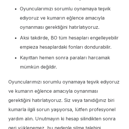
Oyuncularımızı sorumlu oynamaya teşvik
ediyoruz ve kumarın eğlence amacıyla
oynanması gerektiğini hatırlatıyoruz.
Aksi takdirde, BO tüm hesapları engelleyebilir
empieza hesaplardaki fonları dondurabilir.
Kayıttan hemen sonra paraları harcamak
mümkün değildir.
Oyuncularımızı sorumlu oynamaya teşvik ediyoruz
ve kumarın eğlence amacıyla oynanması
gerektiğini hatırlatıyoruz. Siz veya tanıdığınız biri
kumarla ilgili sorun yaşıyorsa, lütfen profesyonel
yardım alın. Unutmayın ki hesap silindikten sonra
geri yüklenemez, bu nedenle silme talebini