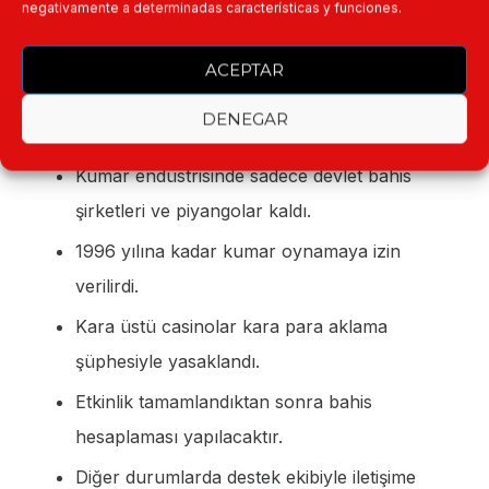
negativamente a determinadas características y funciones.
logosuna tıklamanız ve girişi onaylamanız yeterlidir.
Çoğu para çekme işlemi, seçilen yönteme bağlı
ACEPTAR
olarak fifteen dakika ile twenty four saat arasında
tamamlanır.
DENEGAR
Kumar endüstrisinde sadece devlet bahis
şirketleri ve piyangolar kaldı.
1996 yılına kadar kumar oynamaya izin
verilirdi.
Kara üstü casinolar kara para aklama
şüphesiyle yasaklandı.
Etkinlik tamamlandıktan sonra bahis
hesaplaması yapılacaktır.
Diğer durumlarda destek ekibiyle iletişime