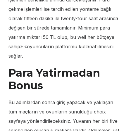
çekme işlemleri ise tercih edilen yönteme bağlı
olarak fifteen dakika ile twenty-four saat arasında
değişen bir sürede tamamlanır. Minimum para
yatırma miktarı 50 TL olup, bu weil her bütçeye
sahip» «oyuncuların platformu kullanabilmesini
sağlar.
Para Yatirmadan
Bonus
Bu adımlardan sonra giriş yapacak ve yaklaşan
tüm maçların ve oyunların sunulduğu choix
sayfaya yönlendirileceksiniz. Yuvanın her biri five
sembolden oluşan 6 makara vardır. Ödemeler, üst