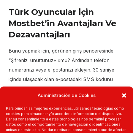
Türk Oyuncular İçin
Mostbet’in Avantajları Ve
Dezavantajları
Bunu yapmak için, görünen giriş penceresinde
“Şifrenizi unuttunuz» «mu? Ardından telefon
numaranızı veya e-postanızı ekleyin. 30 saniye
içinde ulaşacak olan e-postadaki SMS kodunu
veya bağlantıyı kullanarak şifreyi sıfırlamanız ve en
Administración de Cookies
yeni bir tane oluşturmanız gerekir. Ayrıca,
Mostbet’in müşterileri, bu şekilde kayıt
Para brindar las mejores experiencias, utilizamos tecnologías como
cookies para almacenar y/o acceder a información del dispositivo.
yaptırmışlarsa, sosyal medya hesabıyla kişisel
Dar su consentimiento a estas tecnologías nos permitirá procesar
datos como el comportamiento de navegación o identificaciones
hesabınıza giriş yapabilirler. Sosyal ağlardan birinin
únicas en este sitio. No dar o retirar el consentimiento puede afectar