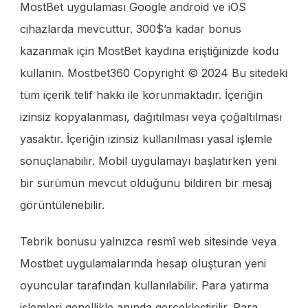
MostBet uygulaması Google android ve iOS
cihazlarda mevcuttur. 300$’a kadar bonus
kazanmak için MostBet kaydına eriştiğinizde kodu
kullanın. Mostbet360 Copyright © 2024 Bu sitedeki
tüm içerik telif hakkı ile korunmaktadır. İçeriğin
izinsiz kopyalanması, dağıtılması veya çoğaltılması
yasaktır. İçeriğin izinsiz kullanılması yasal işlemle
sonuçlanabilir. Mobil uygulamayı başlatırken yeni
bir sürümün mevcut olduğunu bildiren bir mesaj
görüntülenebilir.
Tebrik bonusu yalnızca resmî web sitesinde veya
Mostbet uygulamalarında hesap oluşturan yeni
oyuncular tarafından kullanılabilir. Para yatırma
işlemleri genellikle anında gerçekleştirilir. Para