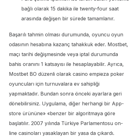
bağlı olarak 15 dakika ile twenty-four saat
arasında değişen bir sürede tamamlanır.
Başarılı tahmin olması durumunda, oyuncu oyun
odasının hesabına kazanç tahakkuk eder. Mostbet,
maçı tarihi değişmesinde veya iptal durumunda
bahis oranını 1 katsayısı ile hesaplayabilir. Ayrıca,
Mostbet BO düzenli olarak casino empieza poker
oyuncuları için turnuvalara ev sahipliği
yapmaktadır. Bundan sonra önceki ayarlara geri
dönebilirsiniz. Uygulama, diğer herhangi bir App-
store ürününe» «benzer bir algoritmaya göre
başlatılır. 2007 yılında Türkiye Parlamentosu on-
line casinoları yasaklayan bir yasa da çıkardı.