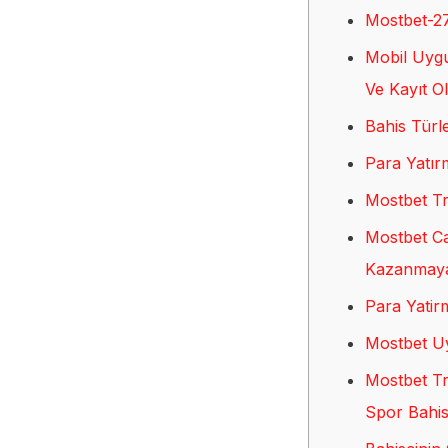
Mostbet-27
Mobil Uyg
Ve Kayıt Ol
Bahis Türl
Para Yatı
Mostbet Tr
Mostbet C
Kazanmaya
Para Yati
Mostbet U
Mostbet Tr,
Spor Bahisl