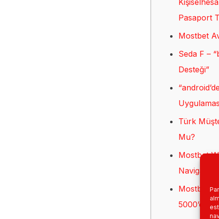
Kişiselhesa
Pasaport T
Mostbet A
Seda F – “b
Desteği”
“android’d
Uygulaması
Türk Müşte
Mu?
Mostbet We
Navigasyo
Mostbet Ga
Par
alm
5000’den F
est
nav