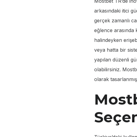
Mostbet TR’de inova
arkasındaki itici 
gerçek zamanlı cas
eğlence arasında 
halindeyken erişebi
veya hatta bir sis
yapılan düzenli gü
olabilirsiniz. Mos
olarak tasarlanmış 
Most
Seçen
Türkiye’deki kulla