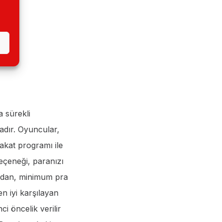
a sürekli
adır. Oyuncular,
dakat programı ile
seçeneği, paranızı
ardan, minimum pra
en iyi karşılayan
i öncelik verilir