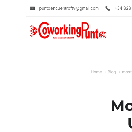
Skip
puntoencuentroftv@gmail.com
+34 828
to
content
Home
Blog
most
Mo