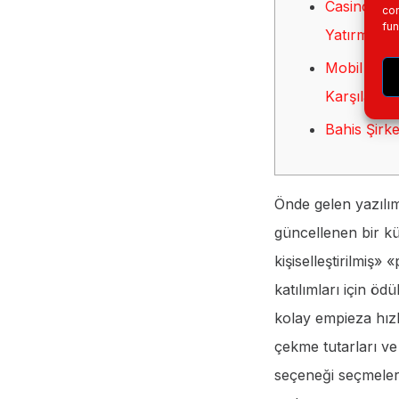
Casino + 7
con
fun
Yatırma B
Mobil Sür
Karşılaştır
Bahis Şirke
Önde gelen yazılım 
güncellenen bir kü
kişiselleştirilmiş
katılımları için ö
kolay empieza hız
çekme tutarları ve 
seçeneği seçmeleri 