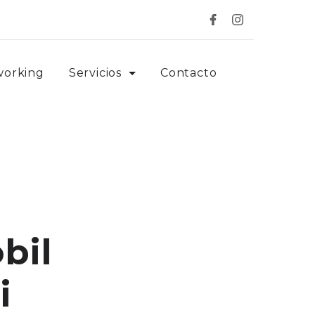
working
Servicios
Contacto
bil
i