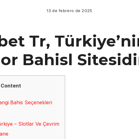
13 de febrero de 2025
et Tr, Türkiye’n
por Bahisl Sitesidi
Content
ngi Bahis Seçenekleri
rkiye – Slotlar Ve Çevrim
hane