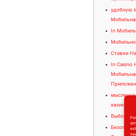
удобную 
Мобильна
In Мобиль
Мобильно
Ставки Н
In Casino
Мобильна
Приложен
мысленно
казино 1w
Выбор Игр
Par
alm
Безопасн
est
nav