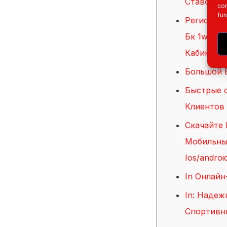
Ставок В 
con
fun
Регистрац
Бк 1win –
Кабинет
Большой 
Быстрые 
Клиентов
Скачайте 
Мобильны
Ios/android
In Онлайн
In: Надеж
Спортивн