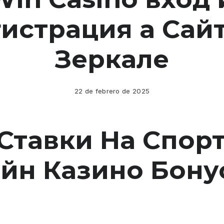
истрация а Сай
Зеркале
22 de febrero de 2025
 Ставки На Спорт
йн Казино Бону