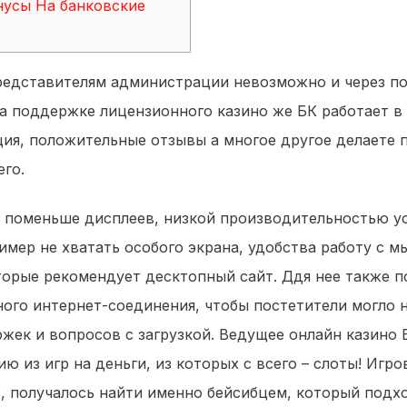
нусы На банковские
редставителям администрации невозможно и через по
ба поддержке лицензионного казино же БК работает в 
ия, положительные отзывы а многое другое делаете 
го.
с поменьше дисплеев, низкой производительностью у
мер не хватать особого экрана, удобства работу с 
торые рекомендует десктопный сайт. Ддя нее также 
ного интернет-соединения, чтобы постетители могло 
ржек и вопросов с загрузкой. Ведущее онлайн казино 
ю из игр на деньги, из которых с всего – слоты! Игр
с, получалось найти именно бейсибцем, который подх