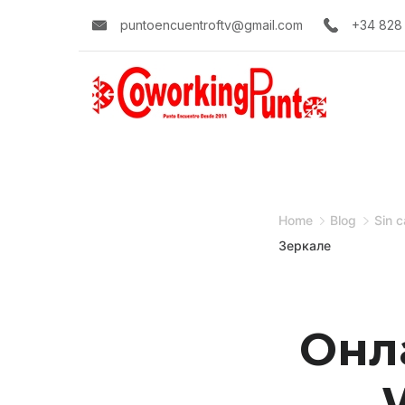
Skip
puntoencuentroftv@gmail.com
+34 828
to
content
Home
Blog
Sin c
Зеркале
Онл