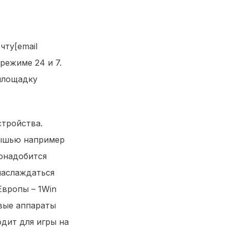
чту[email
режиме 24 и 7.
площадку
стройства.
мышью например
понадобится
наслаждаться
Европы – 1Win
овые аппараты
одит для игры на