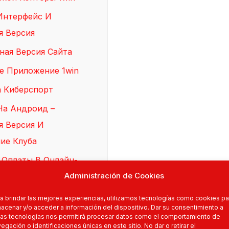
Интерфейс И
я Версия
ная Версия Сайта
е Приложение 1win
а Киберспорт
 На Андроид –
я Версия И
ие Клуба
 Оплаты В Онлайн-
Administración de Cookies
in
 и Казино 1win
a brindar las mejores experiencias, utilizamos tecnologías como cookies pa
acenar y/o acceder a información del dispositivo. Dar su consentimiento a
ость И Надежность
as tecnologías nos permitirá procesar datos como el comportamiento de
egación o identificaciones únicas en este sitio. No dar o retirar el