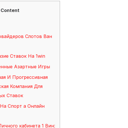
Content
овайдеров Слотов Ван
зие Ставок На 1win
енные Азартные Игры
ная И Прогрессивная
ская Компания Для
ых Ставок
 На Спорт а Онлайн
ичного кабинета 1 Вин: