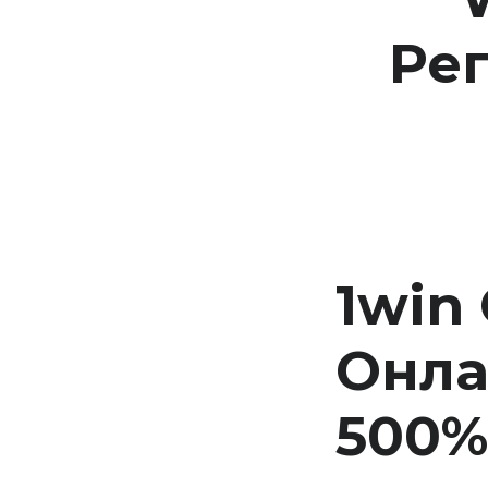
Рег
1win
Онла
500%