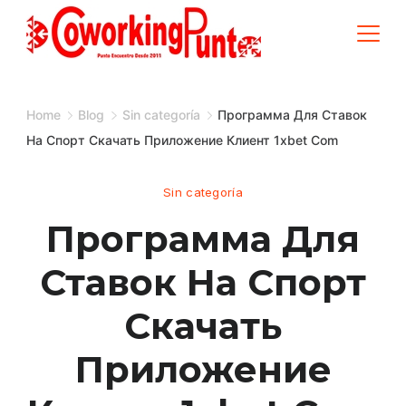
Skip
to
content
Home
Blog
Sin categoría
Программа Для Ставок
На Спорт Скачать Приложение Клиент 1xbet Com
Sin categoría
Программа Для
Ставок На Спорт
Скачать
Приложение