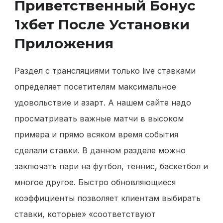
Приветственный Бонус
1хбет После Установки
Приложения
Раздел с трансляциями только live ставками
определяет посетителям максимальное
удовольствие и азарт. А нашем сайте надо
просматривать важные матчи в высоком
примера и прямо всяком время события
сделали ставки. В данном разделе можно
заключать пари на футбол, теннис, баскетбол и
многое другое. Быстро обновляющиеся
коэффициенты позволяет клиентам выбирать
ставки, которые» «соответствуют