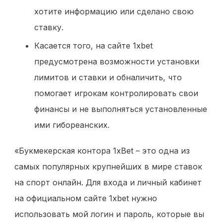
хотите информацию или сделано свою
ставку.
Касается того, на сайте 1xbet
предусмотрена возможности установки
лимитов и ставки и обналичить, что
помогает игрокам контролировать свои
финансы и не выполняться установленные
ими гибореанских.
«Букмекерская контора 1xBet – это одна из
самых популярных крупнейших в мире ставок
на спорт онлайн. Для входа и личный кабинет
на официальном сайте 1xbet нужно
использовать мой логин и пароль, которые вы