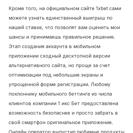
Кроме того, на официальном сайте 1xbet сами
можете узнать единственный выигрыш по
нашей ставке, что позволят вам оценить мои
шансы и принимаешь правильное решение.
Этап создания аккаунта в мобильном
приложении сходный десктопной версии
альтернативного сайта, но проще за счет
оптимизации под небольшие экраны и
упрощенной форме регистрации. Любому
поклоннику мобильного беттинга из числа
клиентов компании 1 икс Бет предоставлена
возможность безопаснее и просто забрать в
свой смартфон оригинальное приложение.
Онлайн оператор выпустил любимые продукты