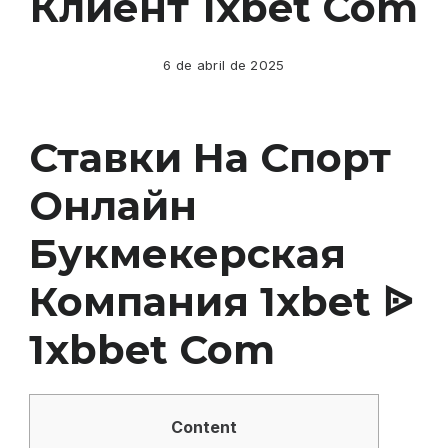
Клиент 1xbet Com
6 de abril de 2025
Ставки На Спорт
Онлайн
Букмекерская
Компания 1xbet ᐉ
1xbbet Com
Content