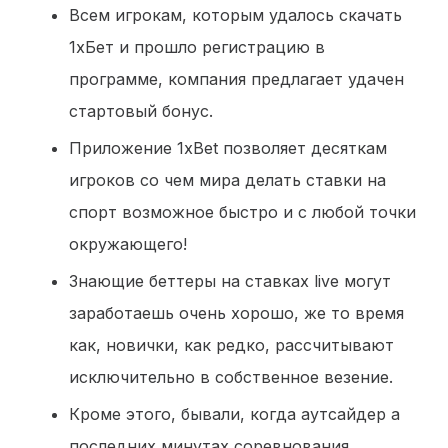
Всем игрокам, которым удалось скачать
1хБет и прошло регистрацию в
программе, компания предлагает удачен
стартовый бонус.
Приложение 1хBet позволяет десяткам
игроков со чем мира делать ставки на
спорт возможное быстро и с любой точки
окружающего!
Знающие беттеры на ставках live могут
заработаешь очень хорошо, же то время
как, новички, как редко, рассчитывают
исключительно в собственное везение.
Кроме этого, бывали, когда аутсайдер а
последних минутах соревнования