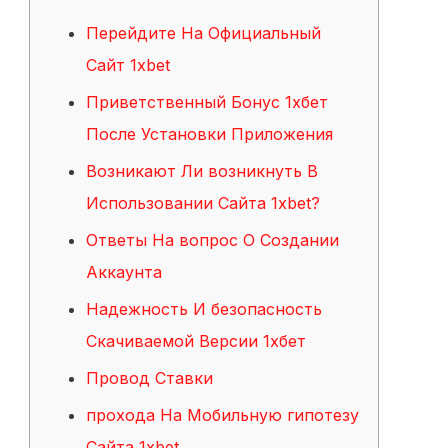
Перейдите На Официальный
Сайт 1xbet
Приветственный Бонус 1хбет
После Установки Приложения
Возникают Ли возникнуть В
Использовании Сайта 1xbet?
Ответы На вопрос О Создании
Аккаунта
Надежность И безопасность
Скачиваемой Версии 1хбет
Провод Ставки
прохода На Мобильную гипотезу
Сайта 1xbet