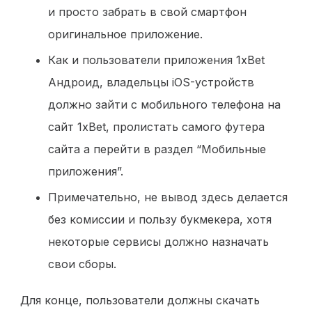
и просто забрать в свой смартфон
оригинальное приложение.
Как и пользователи приложения 1xBet
Андроид, владельцы iOS-устройств
должно зайти с мобильного телефона на
сайт 1хBet, пролистать самого футера
сайта а перейти в раздел “Мобильные
приложения”.
Примечательно, не вывод здесь делается
без комиссии и пользу букмекера, хотя
некоторые сервисы должно назначать
свои сборы.
Для конце, пользователи должны скачать