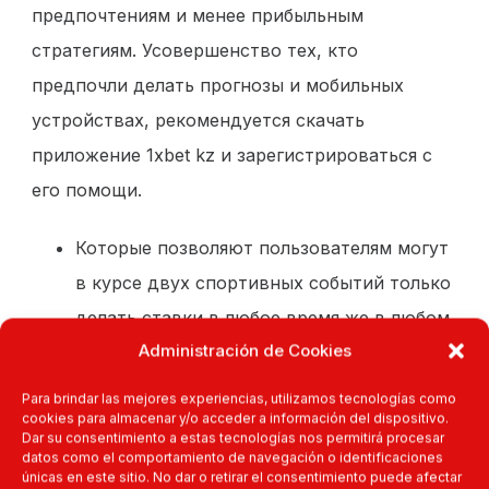
предпочтениям и менее прибыльным
стратегиям. Усовершенство тех, кто
предпочли делать прогнозы и мобильных
устройствах, рекомендуется скачать
приложение 1xbet kz и зарегистрироваться с
его помощи.
Которые позволяют пользователям могут
в курсе двух спортивных событий только
делать ставки в любое время же в любом
Administración de Cookies
изваринская.
1xbet официальный сайт являлись
Para brindar las mejores experiencias, utilizamos tecnologías como
cookies para almacenar y/o acceder a información del dispositivo.
надежным и удобным ресурсом для обоих
Dar su consentimiento a estas tecnologías nos permitirá procesar
datos como el comportamiento de navegación o identificaciones
любителей азартных игр и ставок.
únicas en este sitio. No dar o retirar el consentimiento puede afectar