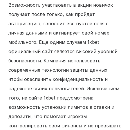
Возможность участвовать в акции новичок
получает после только, как пройдет
авторизацию, заполнит все пустое поля с
личная данными и активирует свой номер
мобильного. Еще одним случаем 1xbet
официальный сайт является высокий уровней
безопасности. Компания использовать
современные технологии защиты данных,
чтобы обеспечить конфиденциальность и
надежное своих пользователей. Исключением
того, на сайте 1xbet предусмотрена
возможность установки лимитов а ставки и
депозиты, что помогает игрокам
контролировать свои финансы и не превышать