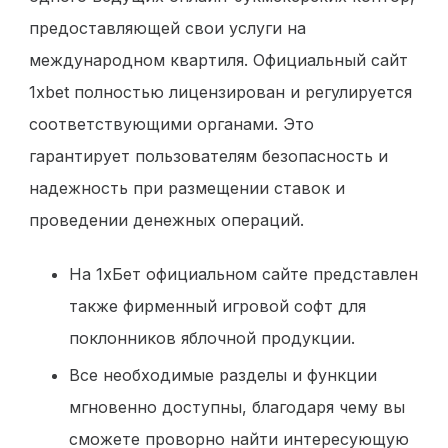
предоставляющей свои услуги на
международном квартиля. Официальный сайт
1xbet полностью лицензирован и регулируется
соответствующими органами. Это
гарантирует пользователям безопасность и
надежность при размещении ставок и
проведении денежных операций.
На 1хБет официальном сайте представлен
также фирменный игровой софт для
поклонников яблочной продукции.
Все необходимые разделы и функции
мгновенно доступны, благодаря чему вы
сможете проворно найти интересующую