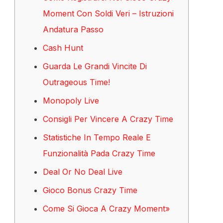
Moment Con Soldi Veri – Istruzioni
Andatura Passo
Cash Hunt
Guarda Le Grandi Vincite Di
Outrageous Time!
Monopoly Live
Consigli Per Vincere A Crazy Time
Statistiche In Tempo Reale E
Funzionalità Pada Crazy Time
Deal Or No Deal Live
Gioco Bonus Crazy Time
Come Si Gioca A Crazy Moment»