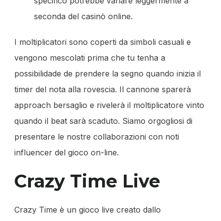
specifico potrebbe variare leggermente a
seconda del casinò online.
I moltiplicatori sono coperti da simboli casuali e
vengono mescolati prima che tu tenha a
possibilidade de prendere la segno quando inizia il
timer del nota alla rovescia. Il cannone sparerà
approach bersaglio e rivelerà il moltiplicatore vinto
quando il beat sarà scaduto. Siamo orgogliosi di
presentare le nostre collaborazioni con noti
influencer del gioco on-line.
Crazy Time Live
Crazy Time è un gioco live creato dallo