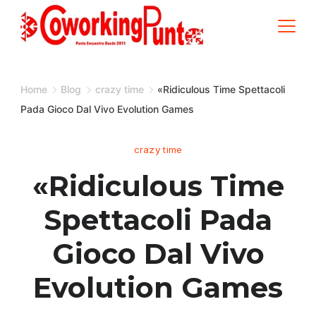
Skip
to
content
Home
Blog
crazy time
«Ridiculous Time Spettacoli
Pada Gioco Dal Vivo Evolution Games
crazy time
«Ridiculous Time
Spettacoli Pada
Gioco Dal Vivo
Evolution Games