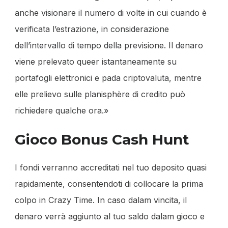
anche visionare il numero di volte in cui cuando è
verificata l’estrazione, in considerazione
dell’intervallo di tempo della previsione. Il denaro
viene prelevato queer istantaneamente su
portafogli elettronici e pada criptovaluta, mentre
elle prelievo sulle planisphère di credito può
richiedere qualche ora.»
Gioco Bonus Cash Hunt
I fondi verranno accreditati nel tuo deposito quasi
rapidamente, consentendoti di collocare la prima
colpo in Crazy Time. In caso dalam vincita, il
denaro verrà aggiunto al tuo saldo dalam gioco e