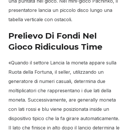
una puntata nel gioco. Nel mini-gioco Pachinko, il
presentatore lancia un piccolo disco lungo una
tabella verticale con ostacoli.
Prelievo Di Fondi Nel
Gioco Ridiculous Time
«Quando il settore Lancia la moneta appare sulla
Ruota della Fortuna, il seller, utilizzando un
generatore di numeri casuali, determina due
moltiplicatori che rappresentano i due lati della
moneta. Successivamente, are generally moneta
con lati rossi e blu viene posizionata inside un
dispositivo tipico che la fa girare automaticamente.
Il lato che finisce in alto dopo il lancio determina le