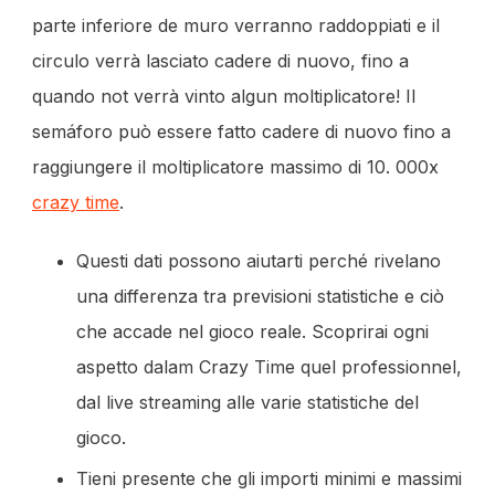
parte inferiore de muro verranno raddoppiati e il
circulo verrà lasciato cadere di nuovo, fino a
quando not verrà vinto algun moltiplicatore! Il
semáforo può essere fatto cadere di nuovo fino a
raggiungere il moltiplicatore massimo di 10. 000x
crazy time
.
Questi dati possono aiutarti perché rivelano
una differenza tra previsioni statistiche e ciò
che accade nel gioco reale. Scoprirai ogni
aspetto dalam Crazy Time quel professionnel,
dal live streaming alle varie statistiche del
gioco.
Tieni presente che gli importi minimi e massimi