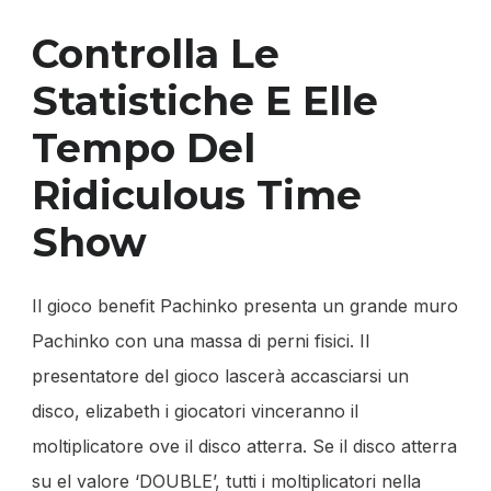
Controlla Le
Statistiche E Elle
Tempo Del
Ridiculous Time
Show
Il gioco benefit Pachinko presenta un grande muro
Pachinko con una massa di perni fisici. Il
presentatore del gioco lascerà accasciarsi un
disco, elizabeth i giocatori vinceranno il
moltiplicatore ove il disco atterra. Se il disco atterra
su el valore ‘DOUBLE’, tutti i moltiplicatori nella