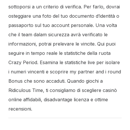
sottoporsi a un criterio di verifica. Per farlo, dovrai
osteggiare una foto del tuo documento d’identità o
passaporto sul tuo account personale. Una volta
che il team dalam sicurezza avrà verificato le
informazioni, potrai prelevare le vincite. Qui puoi
seguire in tempo reale le statistiche della ruota
Crazy Period. Esamina le statistiche live per isolare
i numeri vincenti e scoprire my partner and i round
Bonus che sono accaduti. Quando giochi a
Ridiculous Time, ti consigliamo di scegliere casinò
online affidabili, disadvantage licenza e ottime
recensioni.