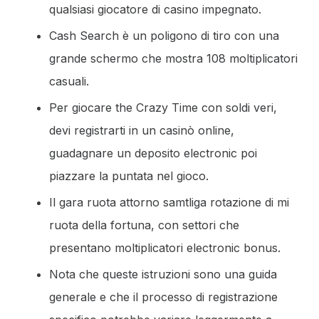
qualsiasi giocatore di casino impegnato.
Cash Search è un poligono di tiro con una
grande schermo che mostra 108 moltiplicatori
casuali.
Per giocare the Crazy Time con soldi veri,
devi registrarti in un casinò online,
guadagnare un deposito electronic poi
piazzare la puntata nel gioco.
Il gara ruota attorno samtliga rotazione di mi
ruota della fortuna, con settori che
presentano moltiplicatori electronic bonus.
Nota che queste istruzioni sono una guida
generale e che il processo di registrazione