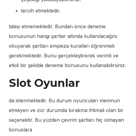
tercih etmektedir.
talep etmemektedir. Bundan önce deneme
bonusunun hangi şartlar altında kullanılacağını
okuyarak şartları empieza kuralları öğrenmek
gerekmektedir. Bunu gerçekleştirerek verimli ve
etkili bir şekilde deneme bonusunu kullanabilirsiniz.
Slot Oyunlar
da istenmektedir. Bu durum oyuncuları memnun
etmeyen ve zor durumda bırakma ihtimali olan bir
seçenektir. Bu yüzden çevrim şartları hiç olmayan
bonuslara