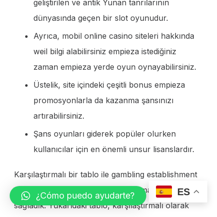
geliştirilen ve antik Yunan tanrılarının
dünyasında geçen bir slot oyunudur.
Ayrıca, mobil online casino siteleri hakkında
weil bilgi alabilirsiniz empieza istediğiniz
zaman empieza yerde oyun oynayabilirsiniz.
Üstelik, site içindeki çeşitli bonus empieza
promosyonlarla da kazanma şansınızı
artırabilirsiniz.
Şans oyunları giderek popüler olurken
kullanıcılar için en önemli unsur lisanslardır.
Karşılaştırmalı bir tablo ile gambling establishment
siteleri arasında kolayca karşılaştırma yapmanızı
ES
¿Cómo puedo ayudarte?
sağladık. Yukarıdaki tablo, karşılaştırmalı olarak