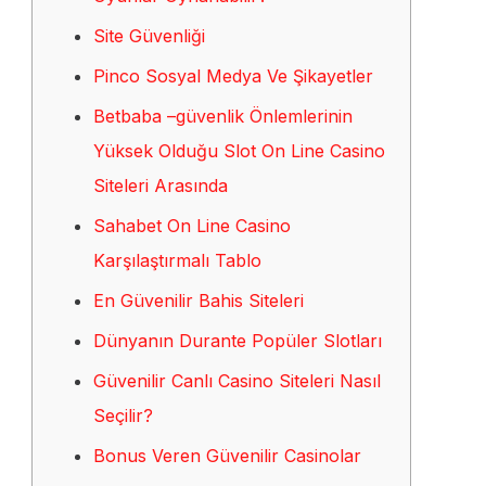
Site Güvenliği
Pinco Sosyal Medya Ve Şikayetler
Betbaba –güvenlik Önlemlerinin
Yüksek Olduğu Slot On Line Casino
Siteleri Arasında
Sahabet On Line Casino
Karşılaştırmalı Tablo
En Güvenilir Bahis Siteleri
Dünyanın Durante Popüler Slotları
Güvenilir Canlı Casino Siteleri Nasıl
Seçilir?
Bonus Veren Güvenilir Casinolar