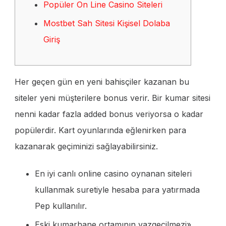
Popüler On Line Casino Siteleri
Mostbet Sah Sitesi Kişisel Dolaba
Giriş
Her geçen gün en yeni bahisçiler kazanan bu
siteler yeni müşterilere bonus verir. Bir kumar sitesi
nenni kadar fazla added bonus veriyorsa o kadar
popülerdir. Kart oyunlarında eğlenirken para
kazanarak geçiminizi sağlayabilirsiniz.
En iyi canlı online casino oynanan siteleri
kullanmak suretiyle hesaba para yatırmada
Pep kullanılır.
Eski kumarhane ortamının vazgeçilmezi»