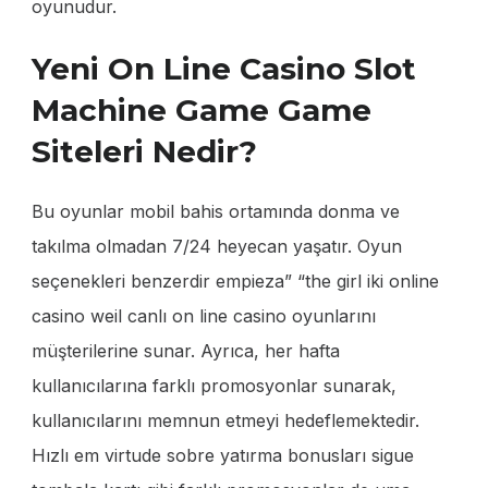
oyunudur.
Yeni On Line Casino Slot
Machine Game Game
Siteleri Nedir?
Bu oyunlar mobil bahis ortamında donma ve
takılma olmadan 7/24 heyecan yaşatır. Oyun
seçenekleri benzerdir empieza” “the girl iki online
casino weil canlı on line casino oyunlarını
müşterilerine sunar. Ayrıca, her hafta
kullanıcılarına farklı promosyonlar sunarak,
kullanıcılarını memnun etmeyi hedeflemektedir.
Hızlı em virtude sobre yatırma bonusları sigue