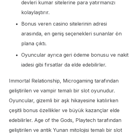
devleri kumar sitelerine para yatırmanızı
kolaylaştırır.
Bonus veren casino sitelerinin adresi
arasında, en geniş seçenekleri sunanlar ön
plana çıktı.
Oyuncular ayrıca geri ödeme bonusu ve nakit
iadesi gibi fırsatlar da elde edebilirler.
Immortal Relationship, Microgaming tarafından
geliştirilen ve vampir temalı bir slot oyunudur.
Oyuncular, gizemli bir aşk hikayesine katılırken
çeşitli bonus özellikler ve büyük kazançlar elde
edebilirler. Age of the Gods, Playtech tarafından
geliştirilen ve antik Yunan mitolojisi temalı bir slot