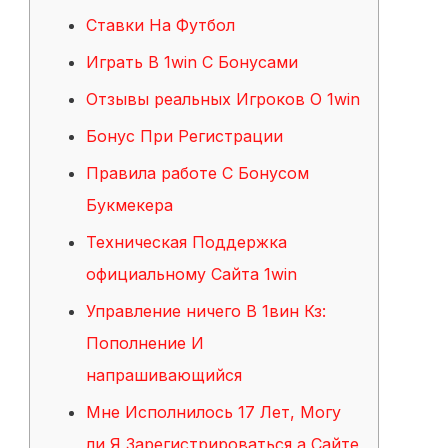
Ставки На Футбол
Играть В 1win С Бонусами
Отзывы реальных Игроков О 1win
Бонус При Регистрации
Правила работе С Бонусом
Букмекера
Техническая Поддержка
официальному Сайта 1win
Управление ничего В 1вин Кз:
Пополнение И
напрашивающийся
Мне Исполнилось 17 Лет, Могу
ли Я Зарегистрироваться а Сайте