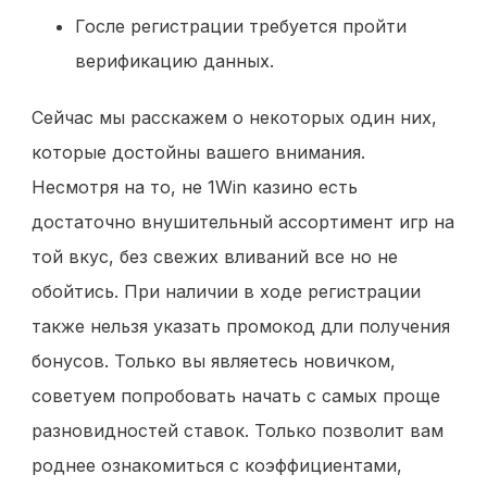
Госле регистрации требуется пройти
верификацию данных.
Сейчас мы расскажем о некоторых один них,
которые достойны вашего внимания.
Несмотря на то, не 1Win казино есть
достаточно внушительный ассортимент игр на
той вкус, без свежих вливаний все но не
обойтись. При наличии в ходе регистрации
также нельзя указать промокод дли получения
бонусов. Только вы являетесь новичком,
советуем попробовать начать с самых проще
разновидностей ставок. Только позволит вам
роднее ознакомиться с коэффициентами,