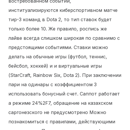
востребованном событии,
институализируются киберспортивном матче
тир-3 команд в Dota 2, то тип ставок будет
только более 10. Же правило, роспись же
лайве всегда слишком широкая по сравнимо с
предстоящими событиями. Ставки можно
делать на обычные игры (футбол, теннис,
бейсбол, хоккей) и и виртуальные игры
(StarCraft, Rainbow Six, Dota 2). При заключении
пари на одинары с коэффициентом 3
использовать бонусный счет. Саппот работает
а режиме 24%2F7, обращение на казахском
саргонезского не предусмотрено Можно
познакомиться с правилами, действующими