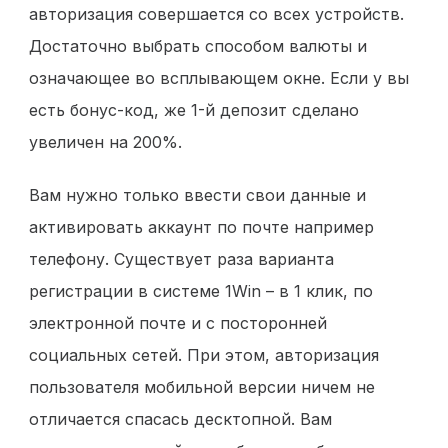
авторизация совершается со всех устройств.
Достаточно выбрать способом валюты и
означающее во всплывающем окне. Если у вы
есть бонус-код, же 1-й депозит сделано
увеличен на 200%.
Вам нужно только ввести свои данные и
активировать аккаунт по почте например
телефону. Существует раза варианта
регистрации в системе 1Win – в 1 клик, по
электронной почте и с посторонней
социальных сетей. При этом, авторизация
пользователя мобильной версии ничем не
отличается спасась десктопной. Вам