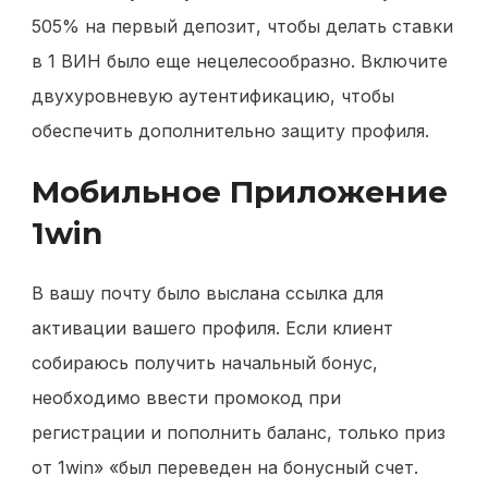
505% на первый депозит, чтобы делать ставки
в 1 ВИН было еще нецелесообразно. Включите
двухуровневую аутентификацию, чтобы
обеспечить дополнительно защиту профиля.
Мобильное Приложение
1win
В вашу почту было выслана ссылка для
активации вашего профиля. Если клиент
собираюсь получить начальный бонус,
необходимо ввести промокод при
регистрации и пополнить баланс, только приз
от 1win» «был переведен на бонусный счет.