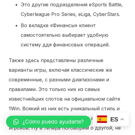
Это другие подразделения eSports Battle,
Cyberleague Pro Series, eLiga, CyberStars.
Во вкладке «Финансы» клиент
самостоятельно выбирает удобную
систему ддя финансовых операций.
Также здесь представлены различные
варианты игры, включая классические же
современные, с разными диапазонами и
правилами. Это только них из самых
известнейших слотов на официальном сайте
1Win. Всякий из них есть уникальный стиль и
особенности, которые замечают все больше
ES
¿Cómo puedo ayudarte?
игроков. Ну а теперь поговорим о другой, не