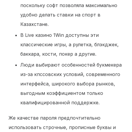
поскольку софт позволяла максимально
удобно делать ставки на спорт в
Казахстане.
В Live казино 1Win доступны эти
классические игры, а рулетка, блэкджек,
баккара, кости, покер а другие.
Люди выбирают особенностей букмекера
из-за кпссовских условий, современного
интерфейса, широкого выбора рынков,
выгодным коэффициентом только
квалифицированной поддержке.
Же качестве пароля предпочтительно
использовать строчные, прописные буквы и