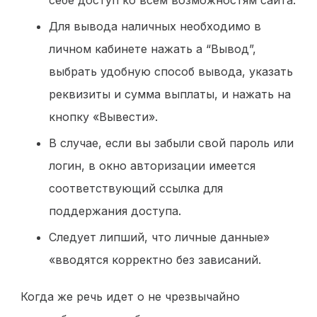
себе доступ ко всем возможностям сайта.
Для вывода наличных необходимо в
личном кабинете нажать а “Вывод”,
выбрать удобную способ вывода, указать
реквизиты и сумма выплаты, и нажать на
кнопку «Вывести».
В случае, если вы забыли свой пароль или
логин, в окно авторизации имеется
соответствующий ссылка для
поддержания доступа.
Следует липший, что личные данные»
«вводятся корректно без зависаний.
Когда же речь идет о не чрезвычайно