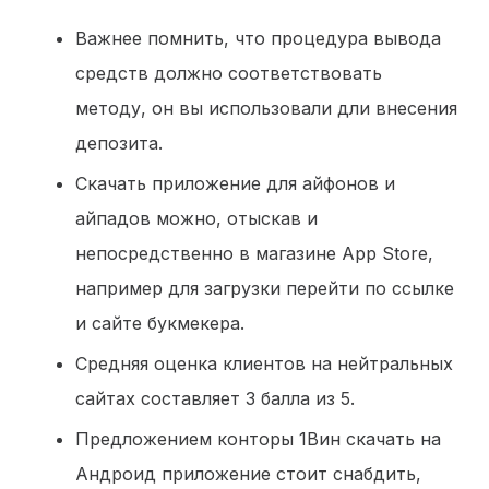
Важнее помнить, что процедура вывода
средств должно соответствовать
методу, он вы использовали дли внесения
депозита.
Скачать приложение для айфонов и
айпадов можно, отыскав и
непосредственно в магазине App Store,
например для загрузки перейти по ссылке
и сайте букмекера.
Средняя оценка клиентов на нейтральных
сайтах составляет 3 балла из 5.
Предложением конторы 1Вин скачать на
Андроид приложение стоит снабдить,