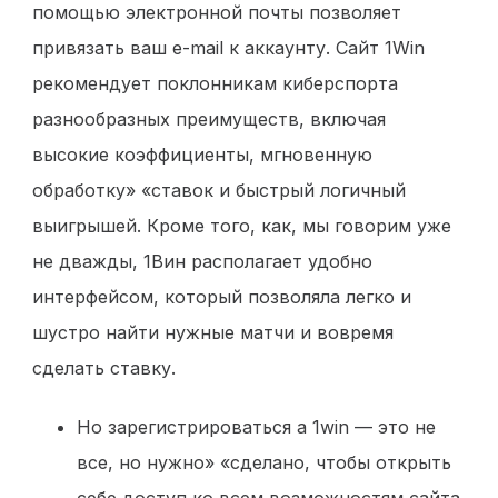
помощью электронной почты позволяет
привязать ваш e-mail к аккаунту. Сайт 1Win
рекомендует поклонникам киберспорта
разнообразных преимуществ, включая
высокие коэффициенты, мгновенную
обработку» «ставок и быстрый логичный
выигрышей. Кроме того, как, мы говорим уже
не дважды, 1Вин располагает удобно
интерфейсом, который позволяла легко и
шустро найти нужные матчи и вовремя
сделать ставку.
Но зарегистрироваться а 1win — это не
все, но нужно» «сделано, чтобы открыть