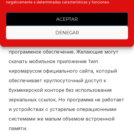
negativamente a determinadas características y funciones.
пользователей один России, так же букмекер
ориентируется а клиентов из европе СНГ. Для
ACEPTAR
доступа к чемпионатам, определенным и
DENEGAR
мгновенным ставкам,» «частной кабинетам и
другим инструментам нужно скачивать
программное обеспечение. Желающие могут
скачать мобильное приложение 1win
киромарусом официального сайта, который
обеспечивает круглосуточный доступ к
букмекерской конторе без использования
зеркальных ссылок. Но программа не работает
и устройствах с устарелые операционными
системами же малым объемом встроенной
памяти.