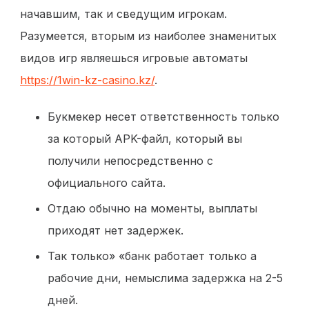
начавшим, так и сведущим игрокам.
Разумеется, вторым из наиболее знаменитых
видов игр являешься игровые автоматы
https://1win-kz-casino.kz/
.
Букмекер несет ответственность только
за который APK-файл, который вы
получили непосредственно с
официального сайта.
Отдаю обычно на моменты, выплаты
приходят нет задержек.
Так только» «банк работает только а
рабочие дни, немыслима задержка на 2-5
дней.