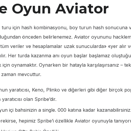
e Oyun Aviator
or turu için hash kombinasyonu, boy turun hash sonucuna 
olduğundan önceden belirlenemez. Aviator oyununu hacklem
i tüm veriler ve hesaplamalar uzak sunucularda» «yer alır v
tılır. Her turda kazanma anı oyun başlar başlamaz oluştuğ
için oynamaktır. Oynarken bir hatayla karşılaşırsanız – tek
r zaman mevcuttur.
nun yaratıcısı, Keno, Plinko ve diğerleri gibi diğer birçok 
aratıcısı olan Spribe’dir.
yun içi bahsinizin a single. 000 katına kadar kazanabilirsiniz
rekirse, hepimiz Spribe’i özellikle Aviator oyunuyla tanıyor