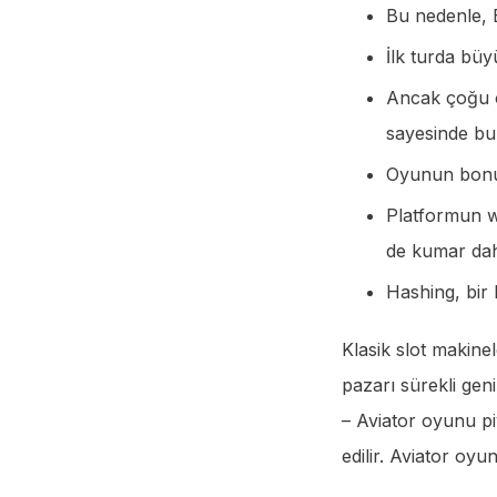
Bu nedenle, B
İlk turda büy
Ancak çoğu o
sayesinde bu
Oyunun bonusl
Platformun w
de kumar dah
Hashing, bir
Klasik slot makine
pazarı sürekli gen
– Aviator oyunu pi
edilir. Aviator oy