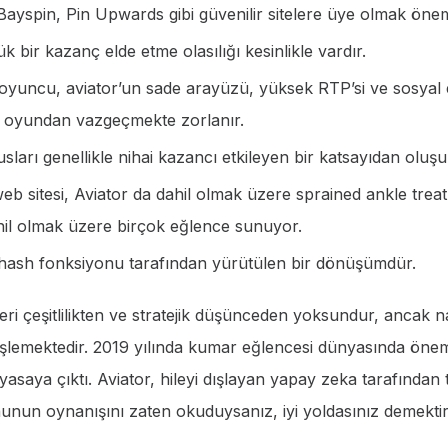
ayspin, Pin Upwards gibi güvenilir sitelere üye olmak öneml
ük bir kazanç elde etme olasılığı kesinlikle vardır.
yuncu, aviator’un sade arayüzü, yüksek RTP’si ve sosyal e
 oyundan vazgeçmekte zorlanır.
arı genellikle nihai kazancı etkileyen bir katsayıdan oluşu
eb sitesi, Aviator da dahil olmak üzere sprained ankle tre
il olmak üzere birçok eğlence sunuyor.
 hash fonksiyonu tarafından yürütülen bir dönüşümdür.
leri çeşitlilikten ve stratejik düşünceden yoksundur, ancak n
işlemektedir. 2019 yılında kumar eğlencesi dünyasında öneml
yasaya çıktı. Aviator, hileyi dışlayan yapay zeka tarafında
ununun oynanışını zaten okuduysanız, iyi yoldasınız demektir