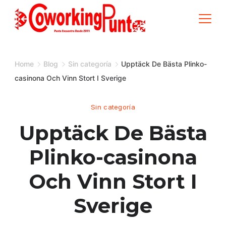
Skip
to
content
Home
Blog
Sin categoría
Upptäck De Bästa Plinko-
casinona Och Vinn Stort I Sverige
Sin categoría
Upptäck De Bästa
Plinko-casinona
Och Vinn Stort I
Sverige