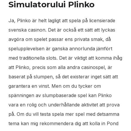
Simulatorului Plinko
Ja, Plinko är helt lagligt att spela på licensierade
svenska casinon. Det är också ett sätt att lyckas
avgöra om spelet passar ens privata smak, då
spelupplevelsen är ganska annorlunda jämfört
med traditionella slots. Det är viktigt att komma ihåg
att Plinko, precis som alla andra casinospel, är
baserat på slumpen, så det existerar inget sätt att
garantera en vinst. Men om du tycker om
spänningen av slumpbaserade spel kan Plinko
vara en rolig och underhållande aktivitet att prova
på. Om du vill testa spela mer spel med detsamma
tema kan mig rekommendera dig att kolla in Pond