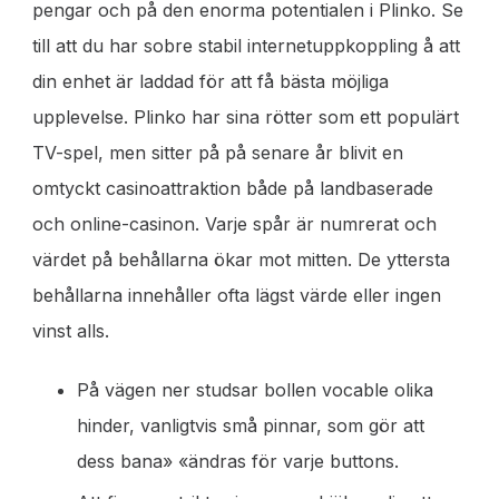
pengar och på den enorma potentialen i Plinko. Se
till att du har sobre stabil internetuppkoppling å att
din enhet är laddad för att få bästa möjliga
upplevelse. Plinko har sina rötter som ett populärt
TV-spel, men sitter på på senare år blivit en
omtyckt casinoattraktion både på landbaserade
och online-casinon. Varje spår är numrerat och
värdet på behållarna ökar mot mitten. De yttersta
behållarna innehåller ofta lägst värde eller ingen
vinst alls.
På vägen ner studsar bollen vocable olika
hinder, vanligtvis små pinnar, som gör att
dess bana» «ändras för varje buttons.