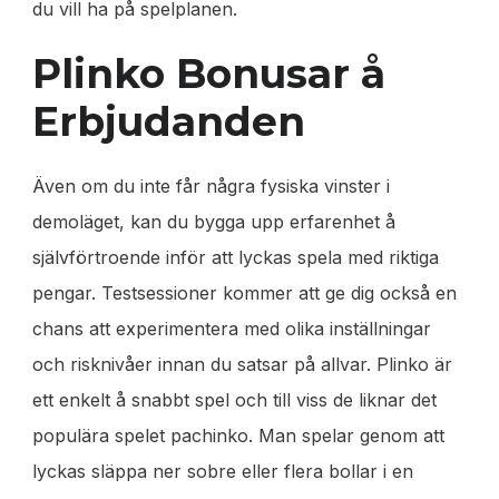
du vill ha på spelplanen.
Plinko Bonusar å
Erbjudanden
Även om du inte får några fysiska vinster i
demoläget, kan du bygga upp erfarenhet å
självförtroende inför att lyckas spela med riktiga
pengar. Testsessioner kommer att ge dig också en
chans att experimentera med olika inställningar
och risknivåer innan du satsar på allvar. Plinko är
ett enkelt å snabbt spel och till viss de liknar det
populära spelet pachinko. Man spelar genom att
lyckas släppa ner sobre eller flera bollar i en