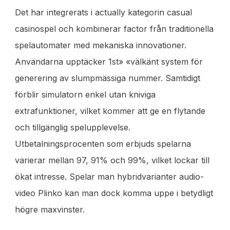
Det har integrerats i actually kategorin casual
casinospel och kombinerar factor från traditionella
spelautomater med mekaniska innovationer.
Användarna upptäcker 1st» «välkänt system för
generering av slumpmässiga nummer. Samtidigt
förblir simulatorn enkel utan kniviga
extrafunktioner, vilket kommer att ge en flytande
och tillgänglig spelupplevelse.
Utbetalningsprocenten som erbjuds spelarna
varierar mellan 97, 91% och 99%, vilket lockar till
ökat intresse. Spelar man hybridvarianter audio-
video Plinko kan man dock komma uppe i betydligt
högre maxvinster.