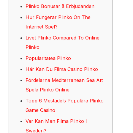
Plinko Bonusar å Erbjudanden
Hur Fungerar Plinko On The
Internet Spel?
Livet Plinko Compared To Online
Plinko
Popularitatea Plinko
Här Kan Du Filma Casino Plinko
Fördelarna Mediterranean Sea Att
Spela Plinko Online
Topp 6 Mestadels Populära Plinko
Game Casino
Var Kan Man Filma Plinko I
Sweden?