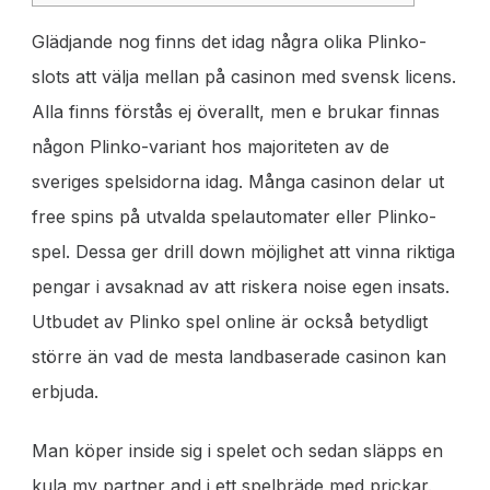
Glädjande nog finns det idag några olika Plinko-
slots att välja mellan på casinon med svensk licens.
Alla finns förstås ej överallt, men e brukar finnas
någon Plinko-variant hos majoriteten av de
sveriges spelsidorna idag. Många casinon delar ut
free spins på utvalda spelautomater eller Plinko-
spel. Dessa ger drill down möjlighet att vinna riktiga
pengar i avsaknad av att riskera noise egen insats.
Utbudet av Plinko spel online är också betydligt
större än vad de mesta landbaserade casinon kan
erbjuda.
Man köper inside sig i spelet och sedan släpps en
kula my partner and i ett spelbräde med prickar.