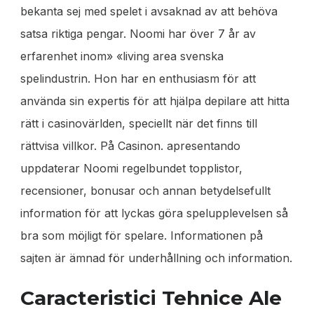
bekanta sej med spelet i avsaknad av att behöva
satsa riktiga pengar. Noomi har över 7 år av
erfarenhet inom» «living area svenska
spelindustrin. Hon har en enthusiasm för att
använda sin expertis för att hjälpa depilare att hitta
rätt i casinovärlden, speciellt när det finns till
rättvisa villkor. På Casinon. apresentando
uppdaterar Noomi regelbundet topplistor,
recensioner, bonusar och annan betydelsefullt
information för att lyckas göra spelupplevelsen så
bra som möjligt för spelare. Informationen på
sajten är ämnad för underhållning och information.
Caracteristici Tehnice Ale