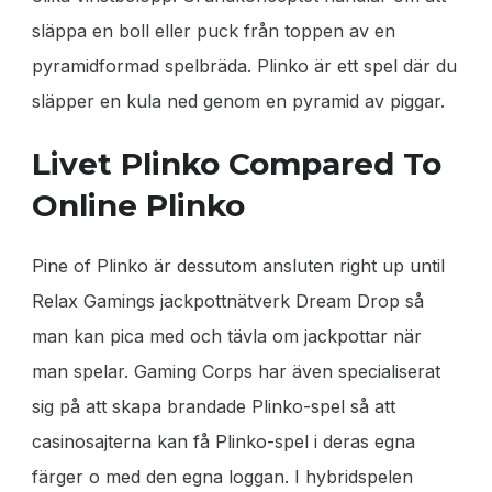
släppa en boll eller puck från toppen av en
pyramidformad spelbräda. Plinko är ett spel där du
släpper en kula ned genom en pyramid av piggar.
Livet Plinko Compared To
Online Plinko
Pine of Plinko är dessutom ansluten right up until
Relax Gamings jackpottnätverk Dream Drop så
man kan pica med och tävla om jackpottar när
man spelar. Gaming Corps har även specialiserat
sig på att skapa brandade Plinko-spel så att
casinosajterna kan få Plinko-spel i deras egna
färger o med den egna loggan. I hybridspelen