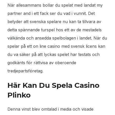
När allesammans bollar du spelat med landat my
partner and i ett fack ser du vad i vunnit. Det
betyder att svenska spelare nu kan ta tillvara av
detta spännande turspel hos ett av de mestadels
välkända och ansedda spelbolagen i landet. När du
spelar på ett on line casino med svensk licens kan
du va säker på att lyckas spelet har testats och
godkänts för rättvisa av oberoende
tredjepartsföretag.
Här Kan Du Spela Casino
Plinko
Denna vinst blev omtalad i media och visade