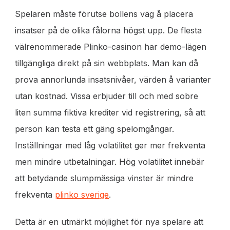
Spelaren måste förutse bollens väg å placera
insatser på de olika fålorna högst upp. De flesta
välrenommerade Plinko-casinon har demo-lägen
tillgängliga direkt på sin webbplats. Man kan då
prova annorlunda insatsnivåer, värden å varianter
utan kostnad. Vissa erbjuder till och med sobre
liten summa fiktiva krediter vid registrering, så att
person kan testa ett gäng spelomgångar.
Inställningar med låg volatilitet ger mer frekventa
men mindre utbetalningar. Hög volatilitet innebär
att betydande slumpmässiga vinster är mindre
frekventa
plinko sverige
.
Detta är en utmärkt möjlighet för nya spelare att