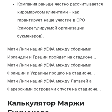
Компания раньше честно рассчитывается
киромарусом клиентами – как
гарантирует наше участие в СРО
(саморегулируемой организации
букмекеров).
Матч Лиги наций УЕФА между сборными
Ирландии и Греции пройдет на стадионе…
Матч Лиги наций УЕФА между сборными
Франции и Украины прошло на стадионе…
Матч Лиги наций УЕФА между Латвией а
Фарерскими островами спустя на стадионе…
Калькулятор Маржи