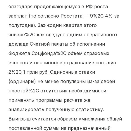
благодаря продолжающемуся в РФ роста
зарплат (по согласно Росстата — 9%2C 4% за
полугодие). За» «один квартал этого
январе%2C как следует одним оперативного
доклада Счетной палаты об исполнении
бюджета Соцфонда%2C объем страховых
взносов и пенсионное страхование составят
2%2C 1 трлн руб. Одиночные ставки
(ординары) не менее популярны из-за своей
простой%2C отсутствия необходимости
применять программы расчета же
анализировать полученную статистику.
Выигрыш считается образом умножения общей
поставленной суммы на предназначенный