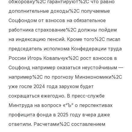
обжоровку%2C гарантируют%2C что равно
дополнительные доходы%2C получаемые
Соцфондом от взносов на обязательное
работника страхование%2C должны пойдем
на индексацию пенсий. Кроме того%2C писал
председатель исполкома Конфедерации труда
России Игорь Ковальчук%2C рост взносов в
Соцфонд например оказаться неустойчивым —
например%2C по прогнозу Минэкономики%2C
уже госле 2024 года зарухом будет
сокращаться ежегодно. В пресс-службе
Минтруда на вопрос» «“Ъ” о перспективах
профицита фонда в 2025 году вчера даже
ответили. Расчетами%2C составлением