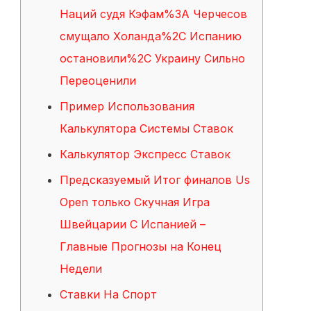
Наций судя Кэфам%3A Черчесов
смущало Холанда%2C Испанию
остановили%2C Украину Сильно
Переоценили
Пример Использования
Калькулятора Системы Ставок
Калькулятор Экспресс Ставок
Предсказуемый Итог финалов Us
Open только Скучная Игра
Швейцарии С Испанией –
Главные Прогнозы на Конец
Недели
Ставки На Спорт