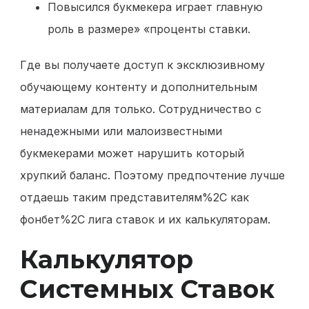
Повысился букмекера играет главную
роль в размере» «проценты ставки.
Где вы получаете доступ к эксклюзивному
обучающему контенту и дополнительным
материалам для только. Сотрудничество с
ненадежными или малоизвестными
букмекерами может нарушить который
хрупкий баланс. Поэтому предпочтение лучше
отдаешь таким представителям%2C как
фонбет%2C лига ставок и их калькуляторам.
Калькулятор
Системных Ставок