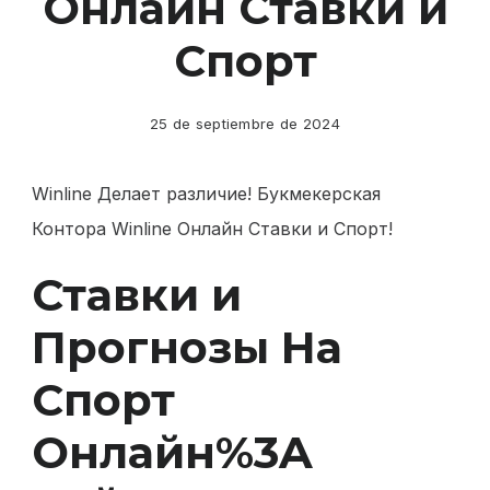
Онлайн Ставки и
Спорт
25 de septiembre de 2024
Winline Делает различие! Букмекерская
Контора Winline Онлайн Ставки и Спорт!
Ставки и
Прогнозы На
Спорт
Онлайн%3A