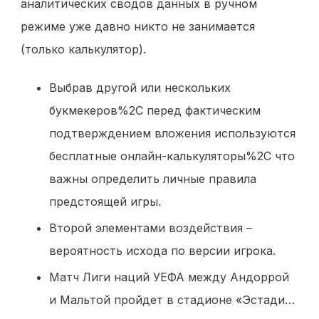
аналитических сводов данных в ручном
режиме уже давно никто не занимается
(только калькулятор).
Выбрав другой или нескольких
букмекеров%2C перед фактическим
подтверждением вложения используются
бесплатные онлайн-калькуляторы%2C что
важны определить личные правила
предстоящей игры.
Второй элементами воздействия –
вероятность исхода по версии игрока.
Матч Лиги наций УЕФА между Андоррой
и Мальтой пройдет в стадионе «Эстади…