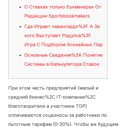
О Ставках только Букмекерах От
Редакции Sportsbookmakers
Где Играет «авангард»%3F А За
кого Выступает Радулов%3F
Игра С Подбором Хоккейных Пар
Основные Сведения%3A Понятие
Системы а Калькулятора Ставок
При этом часть предприятий (малый и
средний бизнес%2C IT-компании%2C
благотворители а участники ТОР)
оплачиваются соцвзносы за работники по
льготным тарифам (0–20%). Чтобы же будущем