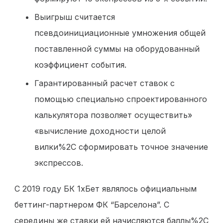
Выигрыш считается
псевдоинициационные умножения общей
поставленной суммы на оборудованный
коэффициент события.
Гарантированный расчет ставок с
помощью специально спроектированного
калькулятора позволяет осуществить»
«вычисление доходности целой
вилки%2C сформировать точное значение
экспрессов.
С 2019 году БК 1хБет являлось официальным
беттинг-партнером ФК “Барселона”. С
середины же ставки ей начисляются баллы%2C