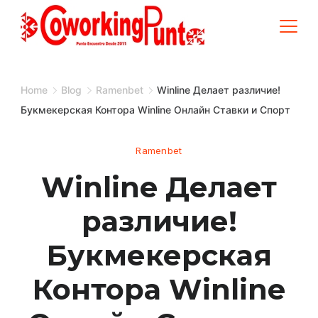
Skip
to
content
Home
Blog
Ramenbet
Winline Делает различие!
Букмекерская Контора Winline Онлайн Ставки и Спорт
Ramenbet
Winline Делает
различие!
Букмекерская
Контора Winline