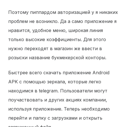
Поэтому пиппардом авторизацией у я никаких
проблем не возникло. Да а само приложение я
нравится, удобное меню, широкая линия
только высокие коэффициенты. Для этого
нужно переходят в магазин же ввести в
розыски название букмекерской конторы.
Быстрее всего скачать приложение Android
APK с помощью зеркала, которые легко
находимся в telegram. Пользователи могут
поучаствовать и других акциях компании,
используя приложение. Теперь необходимо
перейти и папку с загрузками и открыть