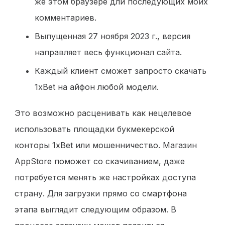
же этом браузере дли последующих моих
комментариев.
Выпущенная 27 ноября 2023 г., версия
направляет весь функционал сайта.
Каждый клиент сможет запросто скачать
1xBet на айфон любой модели.
Это возможно расценивать как нецелевое
использовать площадки букмекерской
конторы 1xBet или мошенничество. Магазин
AppStore поможет со скачиванием, даже
потребуется менять же настройках доступа
страну. Для загрузки прямо со смартфона
этапа выглядит следующим образом. В