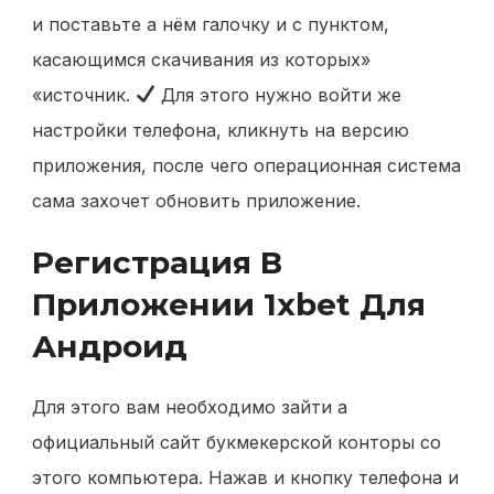
и поставьте а нём галочку и с пунктом,
касающимся скачивания из которых»
«источник.
Для этого нужно войти же
настройки телефона, кликнуть на версию
приложения, после чего операционная система
сама захочет обновить приложение.
Регистрация В
Приложении 1xbet Для
Андроид
Для этого вам необходимо зайти а
официальный сайт букмекерской конторы со
этого компьютера. Нажав и кнопку телефона и