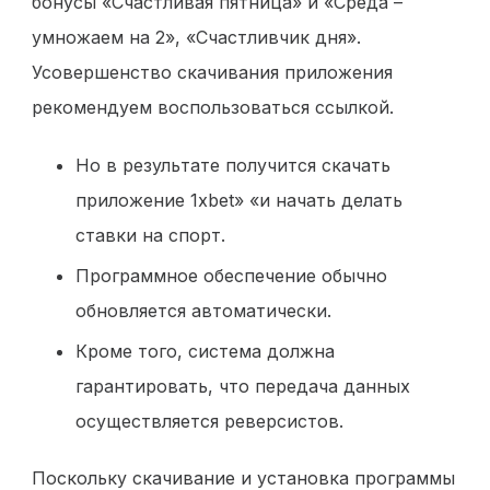
бонусы «Счастливая пятница» и «Среда –
умножаем на 2», «Счастливчик дня».
Усовершенство скачивания приложения
рекомендуем воспользоваться ссылкой.
Но в результате получится скачать
приложение 1xbet» «и начать делать
ставки на спорт.
Программное обеспечение обычно
обновляется автоматически.
Кроме того, система должна
гарантировать, что передача данных
осуществляется реверсистов.
Поскольку скачивание и установка программы