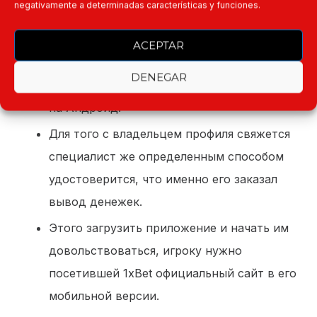
negativamente a determinadas características y funciones.
последней версии.
И не при этом официальное приложение
ACEPTAR
от БК 1хБет пользуется величайшей
DENEGAR
популярностью у владельцев устройств
на Андроид.
Для того с владельцем профиля свяжется
специалист же определенным способом
удостоверится, что именно его заказал
вывод денежек.
Этого загрузить приложение и начать им
довольствоваться, игроку нужно
посетившей 1xBet официальный сайт в его
мобильной версии.