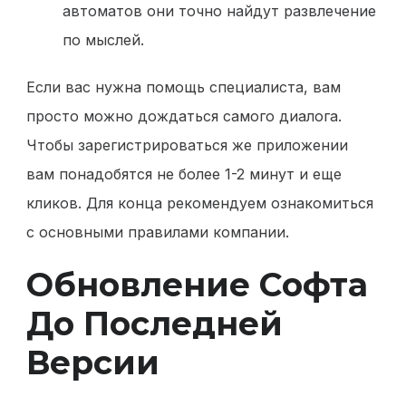
автоматов они точно найдут развлечение
по мыслей.
Если вас нужна помощь специалиста, вам
просто можно дождаться самого диалога.
Чтобы зарегистрироваться же приложении
вам понадобятся не более 1-2 минут и еще
кликов. Для конца рекомендуем ознакомиться
с основными правилами компании.
Обновление Софта
До Последней
Версии