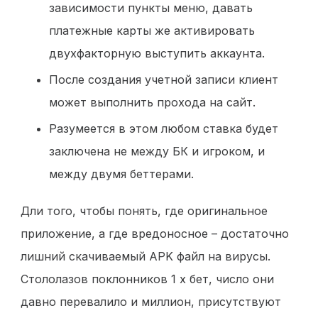
зависимости пункты меню, давать
платежные карты же активировать
двухфакторную выступить аккаунта.
После создания учетной записи клиент
может выполнить прохода на сайт.
Разумеется в этом любом ставка будет
заключена не между БК и игроком, и
между двумя беттерами.
Дли того, чтобы понять, где оригинальное
приложение, а где вредоносное – достаточно
лишний скачиваемый APK файл на вирусы.
Стололазов поклонников 1 х бет, число они
давно перевалило и миллион, присутствуют