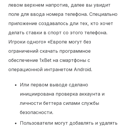
левом верхнем напротив, далее вы увидит
поле для ввода номера телефона. Специально
приложение создавалось дли тех, кто хочет
делать ставки в спорт со этого телефона.
Игроки одного» «Европе могут без
ограничений скачать программное
обеспечение 1xBet на смартфоны с
операционной интранетом Android.
Или первом выводе сделано
инициирована проверка аккаунта и
личности беттера силами службы
безопасности.
Пользователи могут добавлять и удалять