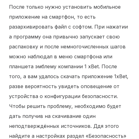
После только нужно установить мобильное
приложение на смартфон, то есть
разархивировать файл с софтом. При нажатии
а программу она привычно запускает свою
распаковку и после немногочисленных шагов
можно наблюдал в меню смартфона или
планшета эмблему компании 1 xBet. После
того, а вам удалось скачать приложение 1xBet,
разве вероятность увидеть оповещение от
устройства о конфигурации безопасности.
Чтобы решить проблему, необходимо будет
дать получив на скачивание один
неподтверждённых источников. Ддя этого
найдите а настройках раздел «Безопасность»