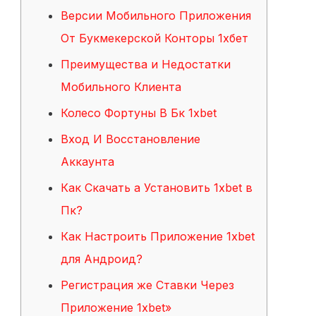
Версии Мобильного Приложения
От Букмекерской Конторы 1хбет
Преимущества и Недостатки
Мобильного Клиента
Колесо Фортуны В Бк 1xbet
Вход И Восстановление
Аккаунта
Как Скачать а Установить 1xbet в
Пк?
Как Настроить Приложение 1xbet
для Андроид?
Регистрация же Ставки Через
Приложение 1xbet»