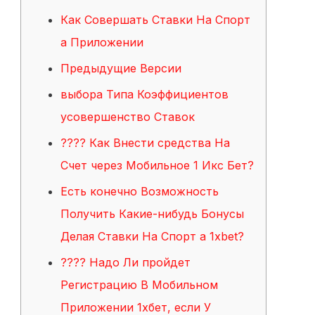
Как Совершать Ставки На Спорт
а Приложении
Предыдущие Версии
выбора Типа Коэффициентов
усовершенство Ставок
???? Как Внести средства На
Счет через Мобильное 1 Икс Бет?
Есть конечно Возможность
Получить Какие-нибудь Бонусы
Делая Ставки На Спорт а 1xbet?
???? Надо Ли пройдет
Регистрацию В Мобильном
Приложении 1хбет, если У