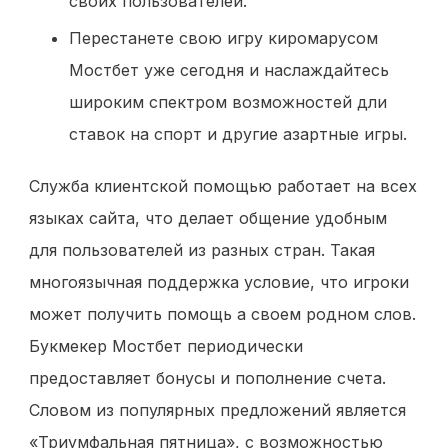
своих пользователей.
Перестанете свою игру киромарусом
Мостбет уже сегодня и наслаждайтесь
широким спектром возможностей дли
ставок на спорт и другие азартные игры.
Служба клиентской помощью работает на всех
языках сайта, что делает общение удобным
для пользователей из разных стран. Такая
многоязычная поддержка условие, что игроки
может получить помощь а своем родном слов.
Букмекер Мостбет периодически
предоставляет бонусы и пополнение счета.
Словом из популярных предложений является
«Триумфальная пятница», с возможностью