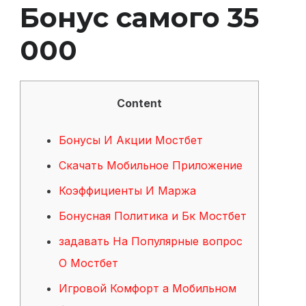
Бонус самого 35
000
Content
Бонусы И Акции Мостбет
Скачать Мобильное Приложение
Коэффициенты И Маржа
Бонусная Политика и Бк Мостбет
задавать На Популярные вопрос
О Мостбет
Игровой Комфорт а Мобильном