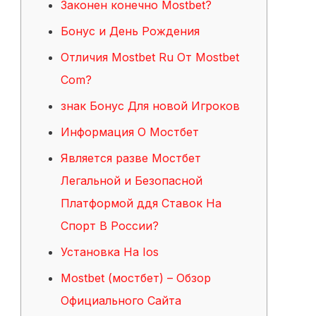
Законен конечно Mostbet?
Бонус и День Рождения
Отличия Mostbet Ru От Mostbet
Com?
знак Бонус Для новой Игроков
Информация О Мостбет
Является разве Мостбет
Легальной и Безопасной
Платформой ддя Ставок На
Спорт В России?
Установка На Ios
Mostbet (мостбет) – Обзор
Официального Сайта