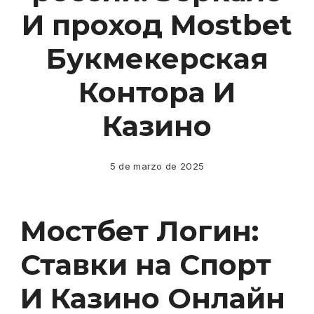
И проход Mostbet
Букмекерская
Контора И
Казино
5 de marzo de 2025
Мостбет Логин:
Ставки на Спорт
И Казино Онлайн