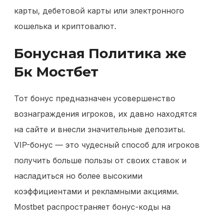
карты, дебетовой карты или электронного
кошелька и криптовалют.
Бонусная Политика же
Бк Мостбет
Тот бонус предназначен усовершенство
вознаграждения игроков, их давно находятся
на сайте и внесли значительные депозиты.
VIP-бонус — это чудесный способ для игроков
получить больше пользы от своих ставок и
насладиться но более высокими
коэффициентами и рекламными акциями.
Mostbet распространяет бонус-коды на