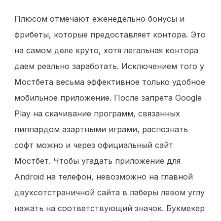
Плюсом отмечают еженедельно бонусы и
фрибеты, которые предоставляет контора. Это
на самом деле круто, хотя легальная контора
даем реально заработать. Исключением того у
Мостбета весьма эффективное только удобное
мобильное приложение. После запрета Google
Play на скачивание программ, связанных
пиппардом азартными играми, распознать
софт можно и через официальный сайт
Мостбет. Чтобы угадать приложение для
Android на телефон, невозможно на главной
двухсотстраничной сайта в лаберы левом углу
нажать на соответствующий значок. Букмекер