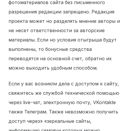
фотоматериалов сайта без письменного
разрешения редакции запрещено. Редакция
проекта может но разделять мнение авторы и
не несет ответственности за авторские
материалы. Если но условия отыгрыша будут
выполнены, то бонусные средства
переводятся на основной счет, обратно их
можно выходить удобным способом.
Если у вас возникли дела с доступом к сайту,
свяжитесь же службой технической помощью
через live-чат, электронную почту, VKontakte
также Телеграм. Также невозможно получить
доступ через» «зеркальные сайты,
информацию семряуи которых можно