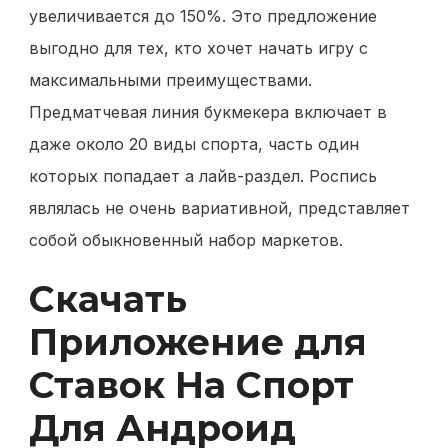
увеличивается до 150%. Это предложение
выгодно для тех, кто хочет начать игру с
максимальными преимуществами.
Предматчевая линия букмекера включает в
даже около 20 виды спорта, часть один
которых попадает а лайв-раздел. Роспись
являлась не очень вариативной, представляет
собой обыкновенный набор маркетов.
Скачать
Приложение для
Ставок На Спорт
Для Андроид