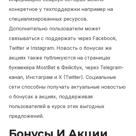
конкретное у техподдержки например на
специализированных ресурсов.
Дополнительно пользователи может
связываться с поддержать через Facebook,
Twitter и Instagram. Новость о бонусах же
акциях также публикуются на страницах
букмекера MostBet в Фейсбук, через Telegram-
канал, Инстаграм и X (Twitter). Социальные
сети способны получать актуальные новостью
о бонусах а акциях, поддерживая
пользователей в курсе этих выгодных
предложений.
Бонусы И Акции