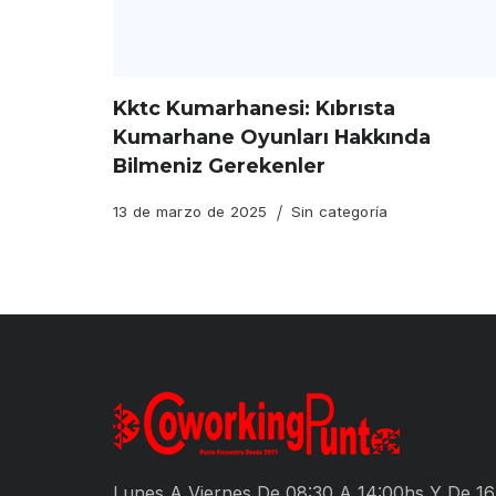
Kktc Kumarhanesi: Kıbrısta
Kumarhane Oyunları Hakkında
Bilmeniz Gerekenler
13 de marzo de 2025
Sin categoría
Lunes A Viernes De 08:30 A 14:00hs Y De 16