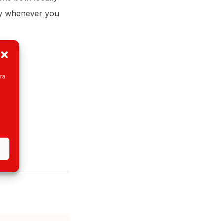
ly whenever you
ra