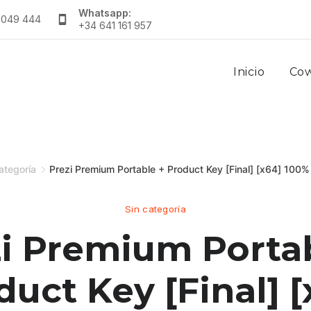
Whatsapp:
 049 444
+34 641 161 957
Inicio
Co
ategoría
Prezi Premium Portable + Product Key [Final] [x64] 100
Sin categoría
i Premium Porta
duct Key [Final] [