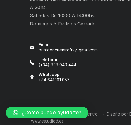
A 20hs.
Sabados De 10:00 A 14:00hs.
Domingos Y Festivos Cerrado.
Email
puntoencuentroftv@gmail.com
Telefono
(+34) 828 049 444
Whatsapp
+34 641 161 957
¿Cómo puedo ayudarte?
Copyright © 2026 Punto Encuentro ::. - Diseño por Es
www.estudiod.es