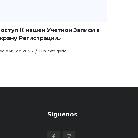
оступ К нашей Учетной Записи а
крану Регистрации»
de abril de 2025
Sin categoría
Síguenos
co