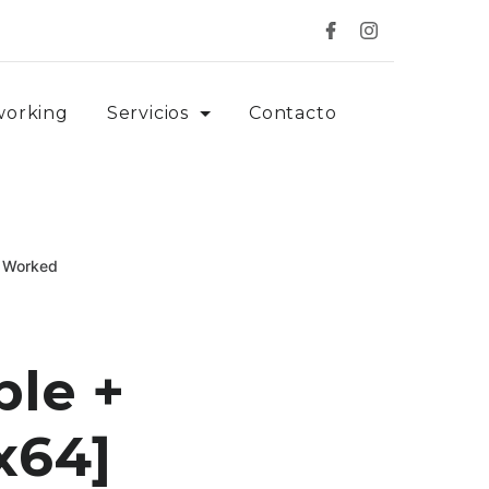
working
Servicios
Contacto
% Worked
ble +
x64]