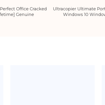
Perfect Office Cracked
Ultracopier Ultimate Por
ation
ifetime] Genuine
Windows 10 Window