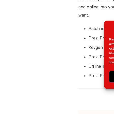
and online into y
want.
Patch install
Prezi Premiu
Par
alm
Keygen suppo
est
nav
Prezi Premiu
con
fun
Offline licen
Prezi Premiu