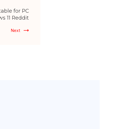
table for PC
s 11 Reddit
Next