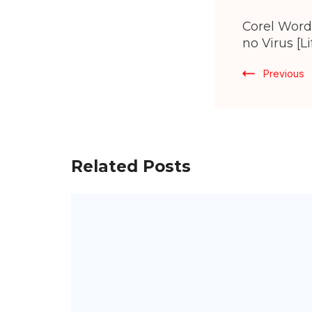
Post
Corel Word
Navig
no Virus [L
Previous
Related Posts