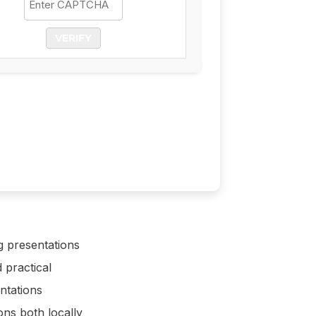
VERIFY
ng presentations
 practical
ntations
ons both locally